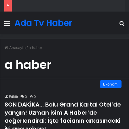
Ada Tv Haber
Menü
A
Anasayfa
/
a haber
a haber
Ekonomi
Editör
0
0
SON DAKİKA… Bolu Grand Kartal Otel’de
yangın! Uzman isim A Haber’de
değerlendirdi: İşte facianın arkasındaki
iki ana sebep!