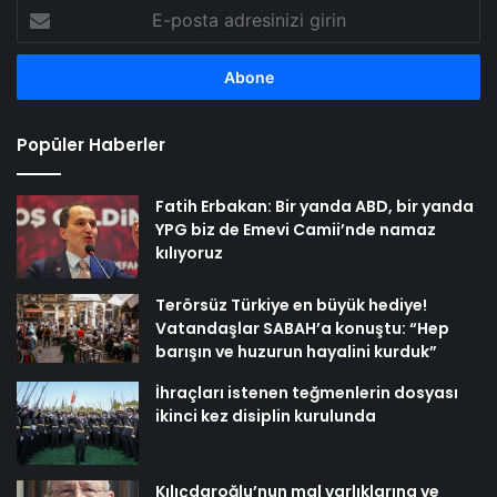
E-
posta
adresinizi
girin
Popüler Haberler
Fatih Erbakan: Bir yanda ABD, bir yanda
YPG biz de Emevi Camii’nde namaz
kılıyoruz
Terörsüz Türkiye en büyük hediye!
Vatandaşlar SABAH’a konuştu: “Hep
barışın ve huzurun hayalini kurduk”
İhraçları istenen teğmenlerin dosyası
ikinci kez disiplin kurulunda
Kılıçdaroğlu’nun mal varlıklarına ve