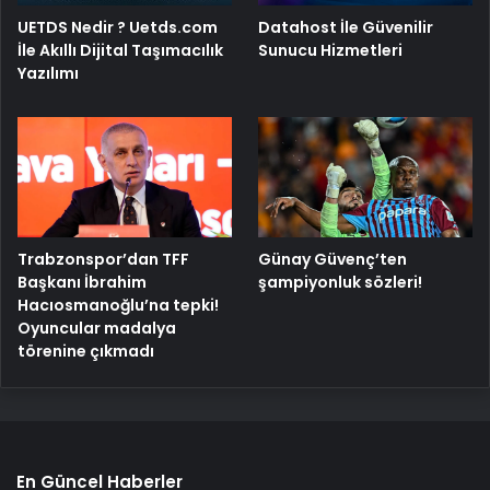
UETDS Nedir ? Uetds.com
Datahost İle Güvenilir
İle Akıllı Dijital Taşımacılık
Sunucu Hizmetleri
Yazılımı
Trabzonspor’dan TFF
Günay Güvenç’ten
Başkanı İbrahim
şampiyonluk sözleri!
Hacıosmanoğlu’na tepki!
Oyuncular madalya
törenine çıkmadı
En Güncel Haberler