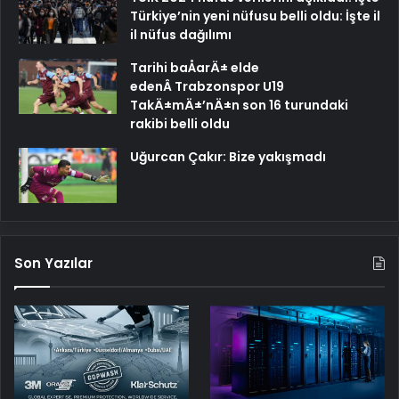
Türkiye’nin yeni nüfusu belli oldu: İşte il
il nüfus dağılımı
Tarihi baÅarÄ± elde
edenÂ Trabzonspor U19
TakÄ±mÄ±’nÄ±n son 16 turundaki
rakibi belli oldu
Uğurcan Çakır: Bize yakışmadı
Son Yazılar