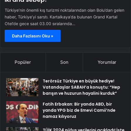
Türkiye’nin önemli kış turizmi noktalarından olan Bolu’dan gelen
haber, Türkiye’yi sarstı. Kartalkaya’da bulunan Grand Kartal
Otel’de gece saat 03.00 sıralarında…
Daha Fazlasını Oku »
Popüler
Son
Yorumlar
Terörsüz Türkiye en büyük hediye!
Vatandaşlar SABAH’a konuştu: “Hep
barışın ve huzurun hayalini kurduk”
Fatih Erbakan: Bir yanda ABD, bir
yanda YPG biz de Emevi Camii’nde
namaz kılıyoruz
TÜİK 2024 nüfus verilerini açıkladı! İşte