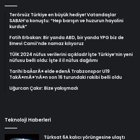
Terörsüz Türkiye en büyük hediye! Vatandaşlar
SABAH’a konuştu: “Hep barışın ve huzurun hayalini
kurduk”
Fatih Erbakan: Bir yanda ABD, bir yanda YPG biz de
Emevi Camii’nde namaz kılıyoruz
TÜİK 2024 nüfus verilerini açıkladı! İşte Türkiye’nin yeni
nüfusu belli oldu: İşte il il nüfus dağılımı
Tarihi baÅarÄ± elde edenÂ Trabzonspor U19
TakÄ±mÄ±’nÄ±n son 16 turundaki rakibi belli oldu
Uğurcan Çakır: Bize yakışmadı
Teknoloji Haberleri
Türksat 6A kalıcı yörüngesine ulaştı