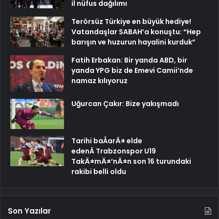
il nüfus dağılımı
Terörsüz Türkiye en büyük hediye!
Vatandaşlar SABAH’a konuştu: “Hep
barışın ve huzurun hayalini kurduk”
Fatih Erbakan: Bir yanda ABD, bir
yanda YPG biz de Emevi Camii’nde
namaz kılıyoruz
Uğurcan Çakır: Bize yakışmadı
Tarihi baÅarÄ± elde
edenÂ Trabzonspor U19
TakÄ±mÄ±’nÄ±n son 16 turundaki
rakibi belli oldu
Son Yazılar