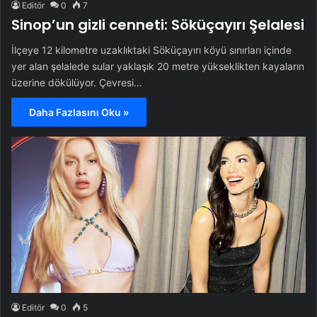
Editör
0
7
Sinop’un gizli cenneti: Söküçayırı Şelalesi
İlçeye 12 kilometre uzaklıktaki Söküçayırı köyü sınırları içinde
yer alan şelalede sular yaklaşık 20 metre yükseklikten kayaların
üzerine dökülüyor. Çevresi…
Daha Fazlasını Oku »
Editör
0
5