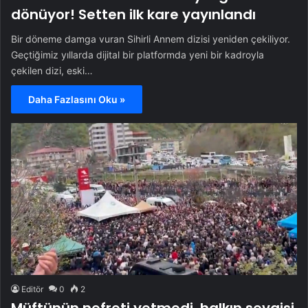
dönüyor! Setten ilk kare yayınlandı
Bir döneme damga vuran Sihirli Annem dizisi yeniden çekiliyor.
Geçtiğimiz yıllarda dijital bir platformda yeni bir kadroyla
çekilen dizi, eski…
Daha Fazlasını Oku »
Editör
0
2
Müftünün nefreti yetmedi, halkın sevgisi