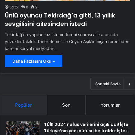
Editör
0
2
Ünlü oyuncu Tekirdağ’a gitti, 13 yıllık
sevgilisini ailesinden istedi
Tekirdağ’da yapılan kız isteme töreni sonrası aile arasında
yüzükler takıldı. Taner Rumeli ile Ceyda Aşık’ın nişan töreninden
kareler sosyal medyadan…
Daha Fazlasını Oku »
Sonraki Sayfa
Popüler
Son
Yorumlar
TÜİK 2024 nüfus verilerini açıkladı! İşte
Türkiye’nin yeni nüfusu belli oldu: İşte il