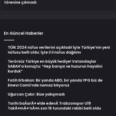
törenine çıkmadı
En Güncel Haberler
TÜİK 2024 nüfus verilerini açıkladı! İşte Türkiye’nin yeni
nüfusu belli oldu: İşte il il nüfus dağılımı
Terörsüz Türkiye en büyük hediye! Vatandaşlar
SABAH’a konuştu: “Hep barışın ve huzurun hayalini
kurduk”
Fatih Erbakan: Bir yanda ABD, bir yanda YPG biz de
Emevi Camii’nde namaz kılıyoruz
Uğurcan Çakır: Bize yakışmadı
Tarihi baÅarÄ± elde edenÂ Trabzonspor U19
TakÄ±mÄ±’nÄ±n son 16 turundaki rakibi belli oldu