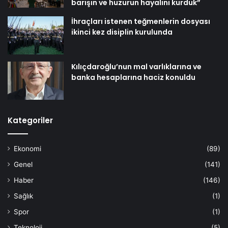
barışın ve huzurun hayalini kurduk”
İhraçları istenen teğmenlerin dosyası
ikinci kez disiplin kurulunda
Kılıçdaroğlu’nun mal varlıklarına ve
banka hesaplarına haciz konuldu
Kategoriler
Ekonomi
(89)
Genel
(141)
Haber
(146)
Sağlık
(1)
Spor
(1)
Teknoloji
(5)