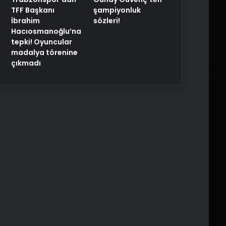
TFF Başkanı
şampiyonluk
İbrahim
sözleri!
Hacıosmanoğlu’na
tepki! Oyuncular
madalya törenine
çıkmadı