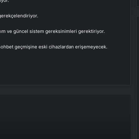
iyor.
gerekçelendiriyor.
ım ve güncel sistem gereksinimleri gerektiriyor.
e sohbet geçmişine eski cihazlardan erişemeyecek.
Türksat 6A kalıcı yörüngesine ulaştı
Bilim insanlarından yeni keşif: