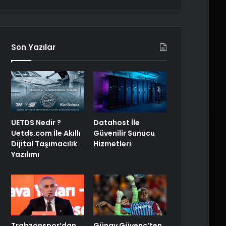
Son Yazılar
UETDS Nedir ?
Datahost İle
Uetds.com İle Akıllı
Güvenilir Sunucu
Dijital Taşımacılık
Hizmetleri
Yazılımı
Trabzonspor’dan
Günay Güvenç’ten