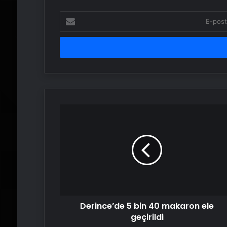
E-
posta
adresinizi
girin
Derince’de
5
bin
40
makaron
ele
geçirildi
Derince’de 5 bin 40 makaron ele
geçirildi