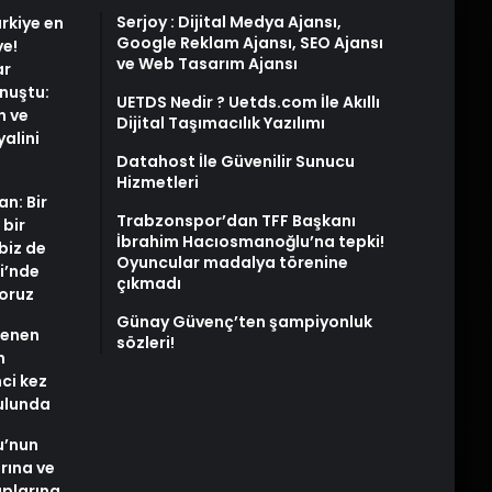
Serjoy : Dijital Medya Ajansı,
rkiye en
Google Reklam Ajansı, SEO Ajansı
ye!
ve Web Tasarım Ajansı
ar
nuştu:
UETDS Nedir ? Uetds.com İle Akıllı
n ve
Dijital Taşımacılık Yazılımı
alini
Datahost İle Güvenilir Sunucu
Hizmetleri
an: Bir
Trabzonspor’dan TFF Başkanı
 bir
İbrahim Hacıosmanoğlu’na tepki!
biz de
Oyuncular madalya törenine
i’nde
çıkmadı
yoruz
Günay Güvenç’ten şampiyonluk
stenen
sözleri!
n
nci kez
rulunda
u’nun
arına ve
plarına