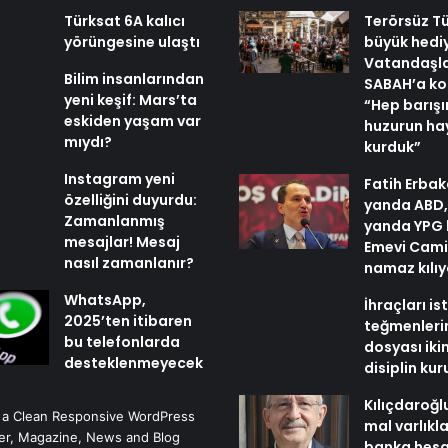
Türksat 6A kalıcı
Terörsüz Tü
yörüngesine ulaştı
büyük hedi
Vatandaşl
Bilim insanlarından
SABAH’a ko
yeni keşif: Mars’ta
“Hep barışı
eskiden yaşam var
huzurun hay
mıydı?
kurduk”
Instagram yeni
Fatih Erbak
özelliğini duyurdu:
yanda ABD,
Zamanlanmış
yanda YPG 
mesajlar! Mesaj
Emevi Cami
nasıl zamanlanır?
namaz kılı
WhatsApp,
İhraçları i
2025’ten itibaren
teğmenleri
bu telefonlarda
dosyası iki
desteklenmeyecek
disiplin ku
Kılıçdaroğl
 a Clean Responsive WordPress
mal varlıkl
r, Magazine, News and Blog
banka hesa