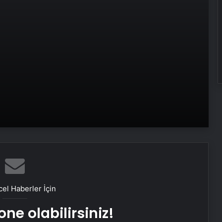
Mars’ta eskiden yaşam var mıydı?
Instagram yeni özelliğini duyurdu:
Zamanlanmış mesajlar! Mesaj nasıl
zamanlanır?
AB’den üye ülkelere İsrail çağrısı:
Belki de daha az silah sağlamalısınız
el Haberler İçin
ne olabilirsiniz!