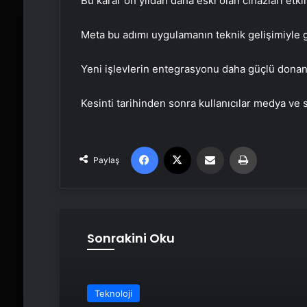
Bu karar on yıldan daha eski olan cihazları etkil
Meta bu adımı uygulamanın teknik gelişimiyle 
Yeni işlevlerin entegrasyonu daha güçlü donan
Kesinti tarihinden sonra kullanıcılar medya v
Facebook
X
Email'den paylaş
Yaz
Paylaş
Sonrakini Oku
Teknoloji