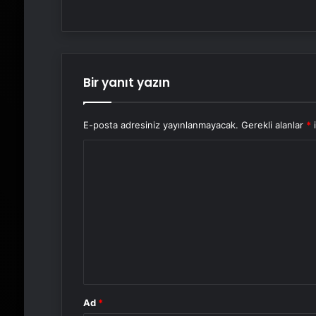
Bir yanıt yazın
E-posta adresiniz yayınlanmayacak.
Gerekli alanlar
*
i
Y
o
r
u
m
*
Ad
*