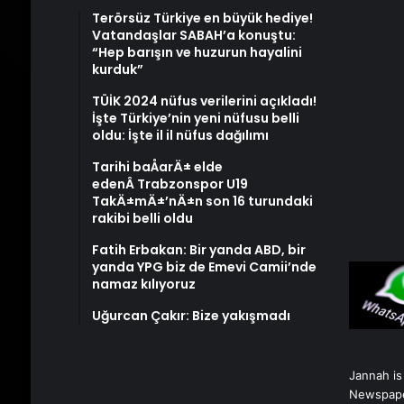
Terörsüz Türkiye en büyük hediye!
Vatandaşlar SABAH’a konuştu:
“Hep barışın ve huzurun hayalini
kurduk”
TÜİK 2024 nüfus verilerini açıkladı!
İşte Türkiye’nin yeni nüfusu belli
oldu: İşte il il nüfus dağılımı
Tarihi baÅarÄ± elde
edenÂ Trabzonspor U19
TakÄ±mÄ±’nÄ±n son 16 turundaki
rakibi belli oldu
Fatih Erbakan: Bir yanda ABD, bir
yanda YPG biz de Emevi Camii’nde
namaz kılıyoruz
Uğurcan Çakır: Bize yakışmadı
Jannah is
Newspape