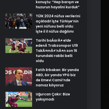
konuştu: “Hep barışın ve
huzurun hayalini kurduk”
TÜİK 2024 nüfus verilerini
açıkladı! İşte Türkiye’nin
yeni nüfusu belli oldu:
İşte il il nüfus dağılımı
Tarihi baÅarÄ± elde
edenÂ Trabzonspor U19
TakÄ±mÄ±’nÄ±n son 16
turundaki rakibi belli
oldu
Fatih Erbakan: Bir yanda
ABD, bir yanda YPG biz
de Emevi Camii’nde
namaz kılıyoruz
Uğurcan Çakır: Bize
yakışmadı