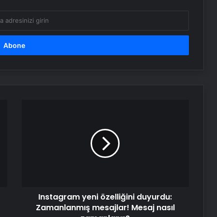
Instagram
yeni
özelliğini
duyurdu:
Zamanlanmış
mesajlar!
Mesaj
nasıl
zamanlanır?
Instagram yeni özelliğini duyurdu:
Zamanlanmış mesajlar! Mesaj nasıl