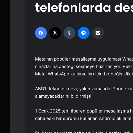
telefonlarda d
Facebook
X
Tumblr
Messenger
Email'den paylaş
Meta’nın popüler mesajlaşma uygulaması WhatsA
cihazlarına desteği kesmeye hazırlanıyor. Pe
Meta, WhatsApp kullanıcıları için bir değişiklik
ABD’li teknoloji devi, yakın zamanda iPhone kul
alamayacaklarını bildirmişti.
1 Ocak 2025’ten itibaren popüler mesajlaşma hi
daha eski bir sürümü kullanan Android akıllı te