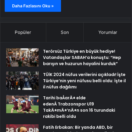
Daha Fazlasını Oku »
Popüler
Son
Yorumlar
Terörsüz Türkiye en büyük hediye!
Vatandaşlar SABAH’a konuştu: “Hep
barışın ve huzurun hayalini kurduk”
TÜİK 2024 nüfus verilerini açıkladı! İşte
Türkiye’nin yeni nüfusu belli oldu: İşte il
il nüfus dağılımı
Tarihi baÅarÄ± elde
edenÂ Trabzonspor U19
TakÄ±mÄ±’nÄ±n son 16 turundaki
rakibi belli oldu
Fatih Erbakan: Bir yanda ABD, bir