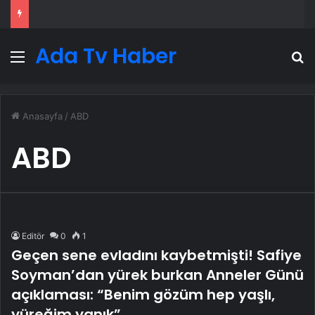
Ada Tv Haber
Menü
A
Anasayfa
/
ABD
ABD
Editör
0
1
Geçen sene evladını kaybetmişti! Safiye
Soyman’dan yürek burkan Anneler Günü
açıklaması: “Benim gözüm hep yaşlı,
yüreğim yanık”