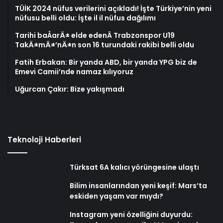
TÜİK 2024 nüfus verilerini açıkladı! İşte Türkiye’nin yeni
nüfusu belli oldu: İşte il il nüfus dağılımı
Tarihi baÅarÄ± elde edenÂ Trabzonspor U19
TakÄ±mÄ±’nÄ±n son 16 turundaki rakibi belli oldu
Fatih Erbakan: Bir yanda ABD, bir yanda YPG biz de
Emevi Camii’nde namaz kılıyoruz
Uğurcan Çakır: Bize yakışmadı
Teknoloji Haberleri
Türksat 6A kalıcı yörüngesine ulaştı
Bilim insanlarından yeni keşif: Mars’ta
eskiden yaşam var mıydı?
Instagram yeni özelliğini duyurdu: