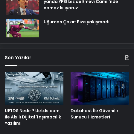
yanda YPG biz de Emevi Camii’nde
namaz kılıyoruz
Uğurcan Çakır: Bize yakışmadı
Son Yazılar
UETDS Nedir ? Uetds.com
Datahost İle Güvenilir
İle Akıllı Dijital Taşımacılık
Sunucu Hizmetleri
Yazılımı