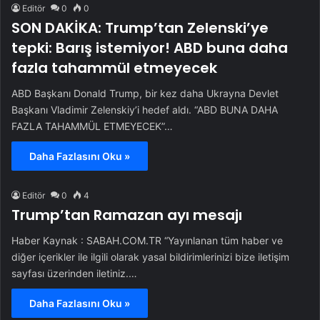
Editör
0
0
SON DAKİKA: Trump’tan Zelenski’ye
tepki: Barış istemiyor! ABD buna daha
fazla tahammül etmeyecek
ABD Başkanı Donald Trump, bir kez daha Ukrayna Devlet
Başkanı Vladimir Zelenskiy’i hedef aldı. “ABD BUNA DAHA
FAZLA TAHAMMÜL ETMEYECEK”…
Daha Fazlasını Oku »
Editör
0
4
Trump’tan Ramazan ayı mesajı
Haber Kaynak : SABAH.COM.TR “Yayınlanan tüm haber ve
diğer içerikler ile ilgili olarak yasal bildirimlerinizi bize iletişim
sayfası üzerinden iletiniz.…
Daha Fazlasını Oku »