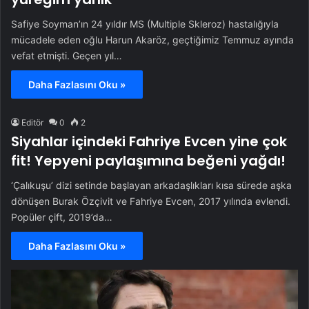
Safiye Soyman’ın 24 yıldır MS (Multiple Skleroz) hastalığıyla
mücadele eden oğlu Harun Akaröz, geçtiğimiz Temmuz ayında
vefat etmişti. Geçen yıl…
Daha Fazlasını Oku »
Editör
0
2
Siyahlar içindeki Fahriye Evcen yine çok
fit! Yepyeni paylaşımına beğeni yağdı!
‘Çalıkuşu’ dizi setinde başlayan arkadaşlıkları kısa sürede aşka
dönüşen Burak Özçivit ve Fahriye Evcen, 2017 yılında evlendi.
Popüler çift, 2019’da…
Daha Fazlasını Oku »