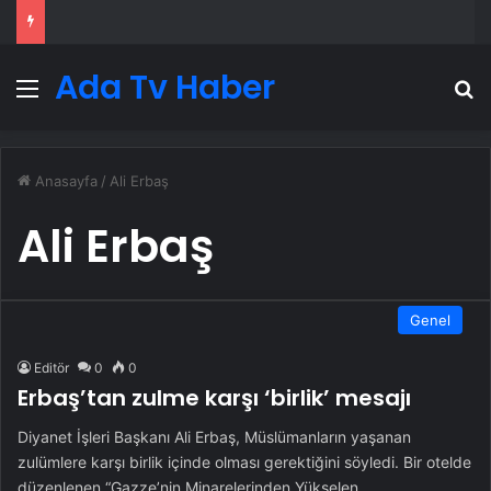
Ada Tv Haber
Menü
A
Anasayfa
/
Ali Erbaş
Ali Erbaş
Genel
Editör
0
0
Erbaş’tan zulme karşı ‘birlik’ mesajı
Diyanet İşleri Başkanı Ali Erbaş, Müslümanların yaşanan
zulümlere karşı birlik içinde olması gerektiğini söyledi. Bir otelde
düzenlenen “Gazze’nin Minarelerinden Yükselen…