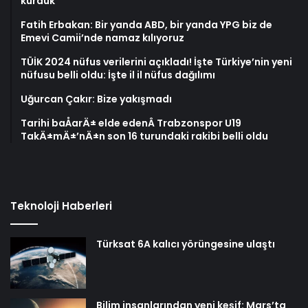
kurduk”
Fatih Erbakan: Bir yanda ABD, bir yanda YPG biz de
Emevi Camii’nde namaz kılıyoruz
TÜİK 2024 nüfus verilerini açıkladı! İşte Türkiye’nin yeni
nüfusu belli oldu: İşte il il nüfus dağılımı
Uğurcan Çakır: Bize yakışmadı
Tarihi baÅarÄ± elde edenÂ Trabzonspor U19
TakÄ±mÄ±’nÄ±n son 16 turundaki rakibi belli oldu
Teknoloji Haberleri
Türksat 6A kalıcı yörüngesine ulaştı
Bilim insanlarından yeni keşif: Mars’ta