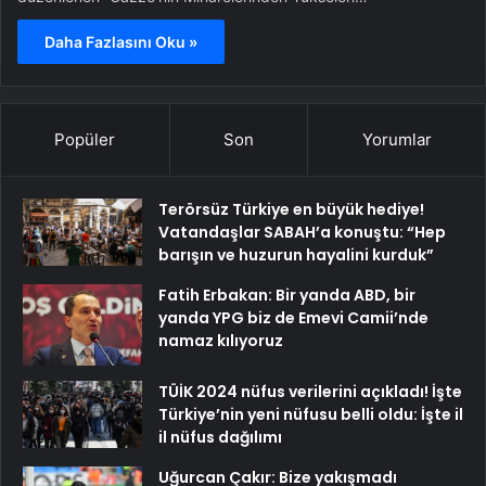
Daha Fazlasını Oku »
Popüler
Son
Yorumlar
Terörsüz Türkiye en büyük hediye!
Vatandaşlar SABAH’a konuştu: “Hep
barışın ve huzurun hayalini kurduk”
Fatih Erbakan: Bir yanda ABD, bir
yanda YPG biz de Emevi Camii’nde
namaz kılıyoruz
TÜİK 2024 nüfus verilerini açıkladı! İşte
Türkiye’nin yeni nüfusu belli oldu: İşte il
il nüfus dağılımı
Uğurcan Çakır: Bize yakışmadı