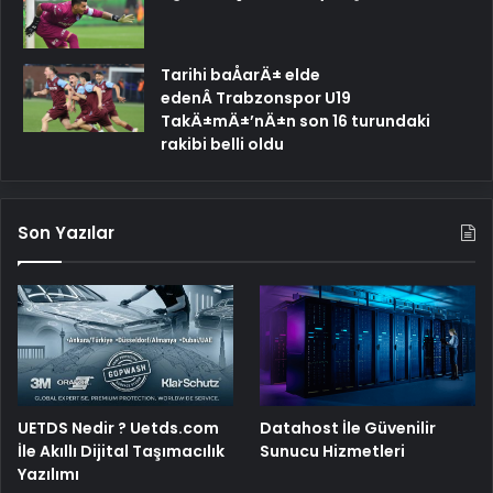
Tarihi baÅarÄ± elde
edenÂ Trabzonspor U19
TakÄ±mÄ±’nÄ±n son 16 turundaki
rakibi belli oldu
Son Yazılar
UETDS Nedir ? Uetds.com
Datahost İle Güvenilir
İle Akıllı Dijital Taşımacılık
Sunucu Hizmetleri
Yazılımı