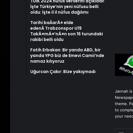
TÜİK 2024 nüfus verilerini açıkladı!
İşte Türkiye’nin yeni nüfusu belli
oldu: İşte il il nüfus dağılımı
Tarihi baÅarÄ± elde
edenÂ Trabzonspor U19
TakÄ±mÄ±’nÄ±n son 16 turundaki
rakibi belli oldu
Fatih Erbakan: Bir yanda ABD, bir
yanda YPG biz de Emevi Camii’nde
namaz kılıyoruz
Uğurcan Çakır: Bize yakışmadı
Jannah is
Newspape
theme. Pa
to comple
your nee
E-