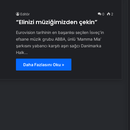
Editör
0
2
“Elinizi müziğimizden çekin”
Eurovision tarihinin en başarılısı seçilen İsveç’in
efsane müzik grubu ABBA, ünlü ‘Mamma Mia’
şarkısını yabancı karşıtı aşırı sağcı Danimarka
Halk…
Daha Fazlasını Oku »