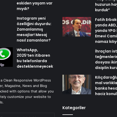
eskiden yaşam var
huzurun hay
mıydı?
kurduk”
Instagram yeni
Fatih Erbak
özelliğini duyurdu:
yanda ABD,
Zamanlanmış
yanda YPG 
mesajlar! Mesaj
Emevi Cami
nasıl zamanlanır?
namaz kılı
WhatsApp,
İhraçları i
2025’ten itibaren
teğmenleri
bu telefonlarda
dosyası iki
desteklenmeyecek
disiplin ku
Kılıçdaroğl
 a Clean Responsive WordPress
mal varlıkl
r, Magazine, News and Blog
banka hesa
cked with options that allow you
haciz konu
tely customize your website to
ds.
Kategoriler