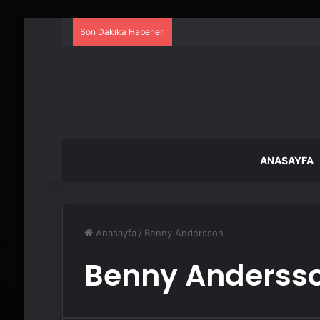
Son Dakika Haberleri
ANASAYFA
Anasayfa
/
Benny Andersson
Benny Anderss