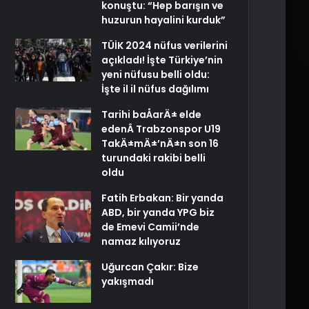
konuştu: “Hep barışın ve
huzurun hayalini kurduk”
TÜİK 2024 nüfus verilerini
açıkladı! İşte Türkiye’nin
yeni nüfusu belli oldu:
İşte il il nüfus dağılımı
Tarihi baÅarÄ± elde
edenÂ Trabzonspor U19
TakÄ±mÄ±’nÄ±n son 16
turundaki rakibi belli
oldu
Fatih Erbakan: Bir yanda
ABD, bir yanda YPG biz
de Emevi Camii’nde
namaz kılıyoruz
Uğurcan Çakır: Bize
yakışmadı