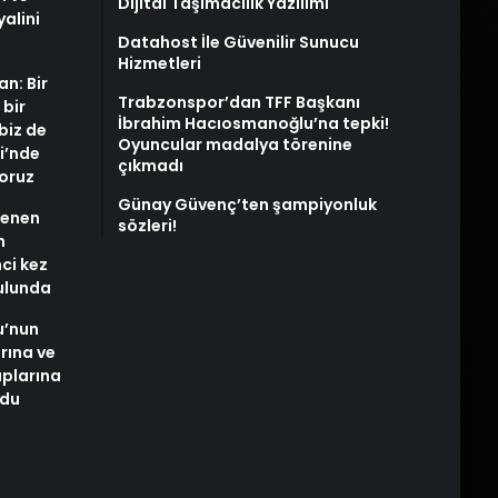
Dijital Taşımacılık Yazılımı
alini
Datahost İle Güvenilir Sunucu
Hizmetleri
an: Bir
Trabzonspor’dan TFF Başkanı
 bir
İbrahim Hacıosmanoğlu’na tepki!
biz de
Oyuncular madalya törenine
i’nde
çıkmadı
yoruz
Günay Güvenç’ten şampiyonluk
stenen
sözleri!
n
nci kez
rulunda
u’nun
arına ve
plarına
ldu