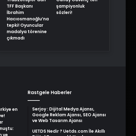
TFF Başkanı
şampiyonluk
İbrahim
sözleri!
Hacıosmanoğlu’na
tepki! Oyuncular
madalya törenine
çıkmadı
Rastgele Haberler
Serjoy : Dijital Medya Ajansı,
rkiye en
Google Reklam Ajansı, SEO Ajansı
ye!
ve Web Tasarım Ajansı
ar
nuştu:
UETDS Nedir ? Uetds.com İle Akıllı
n ve