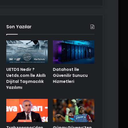
Son Yazılar
UETDS Nedir ?
Datahost İle
Uetds.com İle Akıllı
Güvenilir Sunucu
Dijital Taşımacılık
Hizmetleri
Yazılımı
Trabzonspor’dan
Günay Güvenç’ten