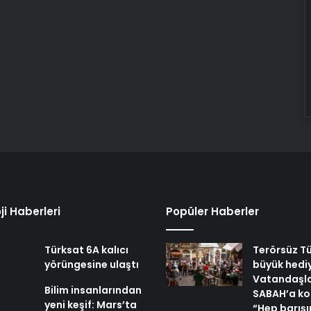
ji Haberleri
Popüler Haberler
Türksat 6A kalıcı
Terörsüz Tü
yörüngesine ulaştı
büyük hedi
Vatandaşl
Bilim insanlarından
SABAH’a ko
yeni keşif: Mars’ta
“Hep barışı