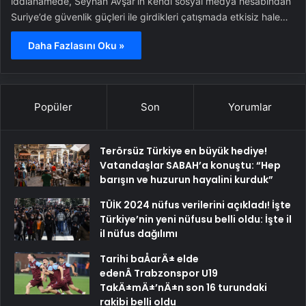
iddianamede, Seyhan Avşar’ın kendi sosyal medya hesabından
Suriye’de güvenlik güçleri ile girdikleri çatışmada etkisiz hale…
Daha Fazlasını Oku »
Popüler
Son
Yorumlar
Terörsüz Türkiye en büyük hediye!
Vatandaşlar SABAH’a konuştu: “Hep
barışın ve huzurun hayalini kurduk”
TÜİK 2024 nüfus verilerini açıkladı! İşte
Türkiye’nin yeni nüfusu belli oldu: İşte il
il nüfus dağılımı
Tarihi baÅarÄ± elde
edenÂ Trabzonspor U19
TakÄ±mÄ±’nÄ±n son 16 turundaki
rakibi belli oldu