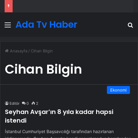
Ada Tv Haber
Menü
A
Anasayfa
/
Cihan Bilgin
Cihan Bilgin
Ekonomi
Editör
0
2
Seyhan Avşar’ın 8 yıla kadar hapsi
istendi
İstanbul Cumhuriyet Başsavcılığı tarafından hazırlanan