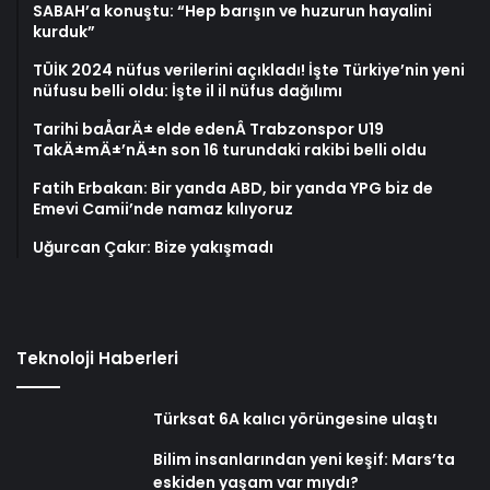
SABAH’a konuştu: “Hep barışın ve huzurun hayalini
kurduk”
TÜİK 2024 nüfus verilerini açıkladı! İşte Türkiye’nin yeni
nüfusu belli oldu: İşte il il nüfus dağılımı
Tarihi baÅarÄ± elde edenÂ Trabzonspor U19
TakÄ±mÄ±’nÄ±n son 16 turundaki rakibi belli oldu
Fatih Erbakan: Bir yanda ABD, bir yanda YPG biz de
Emevi Camii’nde namaz kılıyoruz
Uğurcan Çakır: Bize yakışmadı
Teknoloji Haberleri
Türksat 6A kalıcı yörüngesine ulaştı
Bilim insanlarından yeni keşif: Mars’ta
eskiden yaşam var mıydı?