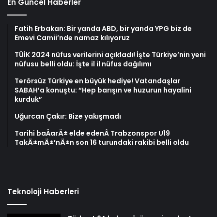
En Güncel Haberler
Fatih Erbakan: Bir yanda ABD, bir yanda YPG biz de
Emevi Camii’nde namaz kılıyoruz
TÜİK 2024 nüfus verilerini açıkladı! İşte Türkiye’nin yeni
nüfusu belli oldu: İşte il il nüfus dağılımı
Terörsüz Türkiye en büyük hediye! Vatandaşlar
SABAH’a konuştu: “Hep barışın ve huzurun hayalini
kurduk”
Uğurcan Çakır: Bize yakışmadı
Tarihi baÅarÄ± elde edenÂ Trabzonspor U19
TakÄ±mÄ±’nÄ±n son 16 turundaki rakibi belli oldu
Teknoloji Haberleri