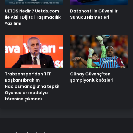
UETDS Nedir ? Uetds.com
Datahost İle Güvenilir
İle Akıllı Dijital Taşımacılık
Sunucu Hizmetleri
Yazılımı
Trabzonspor’dan TFF
Günay Güvenç’ten
Başkanı İbrahim
şampiyonluk sözleri!
Hacıosmanoğlu’na tepki!
Oyuncular madalya
törenine çıkmadı