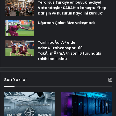
Terörsüz Türkiye en büyük hediye!
Vatandaşlar SABAH’a konuştu: “Hep
barışın ve huzurun hayalini kurduk”
Uğurcan Çakır: Bize yakışmadı
Tarihi baÅarÄ± elde
edenÂ Trabzonspor U19
TakÄ±mÄ±’nÄ±n son 16 turundaki
rakibi belli oldu
Son Yazılar