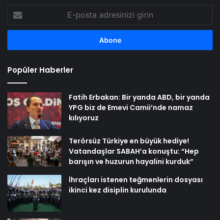
E-
posta
adresinizi
girin
Popüler Haberler
Fatih Erbakan: Bir yanda ABD, bir yanda
YPG biz de Emevi Camii’nde namaz
kılıyoruz
Terörsüz Türkiye en büyük hediye!
Vatandaşlar SABAH’a konuştu: “Hep
barışın ve huzurun hayalini kurduk”
İhraçları istenen teğmenlerin dosyası
ikinci kez disiplin kurulunda