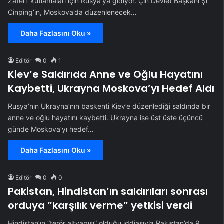
Zaferi’ kutlamaları için Rusya’ya gidiyor. Çin Devlet Başkanı Şi
Cinping’in, Moskova’da düzenlenecek…
Daha Fazlasını Oku »
Editör
0
1
Kiev’e Saldırıda Anne ve Oğlu Hayatını
Kaybetti, Ukrayna Moskova’yı Hedef Aldı
Rusya’nın Ukrayna’nın başkenti Kiev’e düzenlediği saldırıda bir
anne ve oğlu hayatını kaybetti. Ukrayna ise üst üste üçüncü
günde Moskova’yı hedef…
Daha Fazlasını Oku »
Editör
0
0
Pakistan, Hindistan’ın saldırıları sonrası
orduya “karşılık verme” yetkisi verdi
Hindistan’ın “terör altyapısı” olduğu iddiasıyla Pakistan’da 9