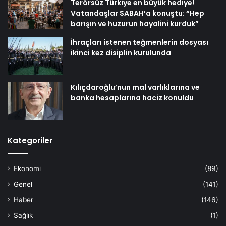
Terörsüz Türkiye en büyük hediye!
Vatandaşlar SABAH’a konuştu: “Hep
barışın ve huzurun hayalini kurduk”
İhraçları istenen teğmenlerin dosyası
ikinci kez disiplin kurulunda
Kılıçdaroğlu’nun mal varlıklarına ve
banka hesaplarına haciz konuldu
Kategoriler
Ekonomi
(89)
Genel
(141)
Haber
(146)
Sağlık
(1)