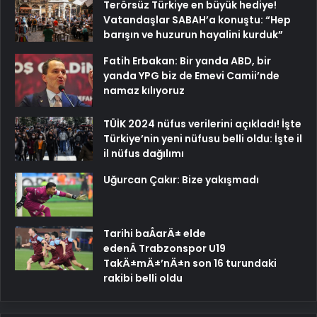
Terörsüz Türkiye en büyük hediye!
Vatandaşlar SABAH’a konuştu: “Hep
barışın ve huzurun hayalini kurduk”
Fatih Erbakan: Bir yanda ABD, bir
yanda YPG biz de Emevi Camii’nde
namaz kılıyoruz
TÜİK 2024 nüfus verilerini açıkladı! İşte
Türkiye’nin yeni nüfusu belli oldu: İşte il
il nüfus dağılımı
Uğurcan Çakır: Bize yakışmadı
Tarihi baÅarÄ± elde
edenÂ Trabzonspor U19
TakÄ±mÄ±’nÄ±n son 16 turundaki
rakibi belli oldu