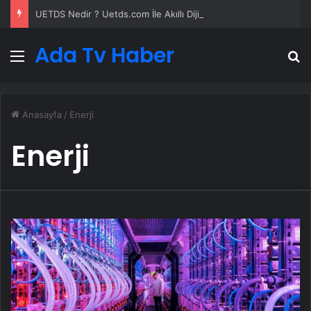
UETDS Nedir ? Uetds.com İle Akıllı Dijital Taşımacılık Yazılımı
Ada Tv Haber
Menü
A
Anasayfa
/
Enerji
Enerji