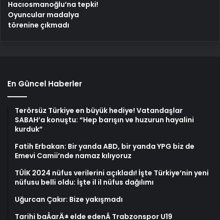
Hacıosmanoğlu’na tepki!
Oyuncular madalya
törenine çıkmadı
En Güncel Haberler
Terörsüz Türkiye en büyük hediye! Vatandaşlar
SABAH’a konuştu: “Hep barışın ve huzurun hayalini
kurduk”
Fatih Erbakan: Bir yanda ABD, bir yanda YPG biz de
Emevi Camii’nde namaz kılıyoruz
TÜİK 2024 nüfus verilerini açıkladı! İşte Türkiye’nin yeni
nüfusu belli oldu: İşte il il nüfus dağılımı
Uğurcan Çakır: Bize yakışmadı
Tarihi baÅarÄ± elde edenÂ Trabzonspor U19