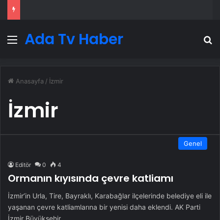
Ada Tv Haber
Menü
A
Anasayfa
/
İzmir
İzmir
Genel
Editör
0
4
Ormanın kıyısında çevre katliamı
İzmir’in Urla, Tire, Bayraklı, Karabağlar ilçelerinde belediye eli ile
yaşanan çevre katliamlarına bir yenisi daha eklendi. AK Parti
İzmir Büyükşehir…