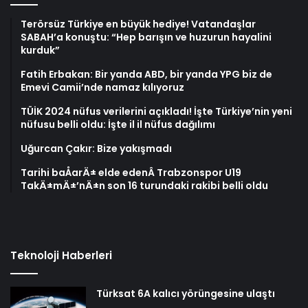
Terörsüz Türkiye en büyük hediye! Vatandaşlar
SABAH’a konuştu: “Hep barışın ve huzurun hayalini
kurduk”
Fatih Erbakan: Bir yanda ABD, bir yanda YPG biz de
Emevi Camii’nde namaz kılıyoruz
TÜİK 2024 nüfus verilerini açıkladı! İşte Türkiye’nin yeni
nüfusu belli oldu: İşte il il nüfus dağılımı
Uğurcan Çakır: Bize yakışmadı
Tarihi baÅarÄ± elde edenÂ Trabzonspor U19
TakÄ±mÄ±’nÄ±n son 16 turundaki rakibi belli oldu
Teknoloji Haberleri
Türksat 6A kalıcı yörüngesine ulaştı