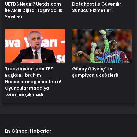
UETDS Nedir ? Uetds.com
Datahost İle Güvenilir
İle Akıllı Dijital Taşımacılık
Sunucu Hizmetleri
Yazılımı
Trabzonspor’dan TFF
Günay Güvenç’ten
Başkanı İbrahim
şampiyonluk sözleri!
Hacıosmanoğlu’na tepki!
Oyuncular madalya
törenine çıkmadı
En Güncel Haberler