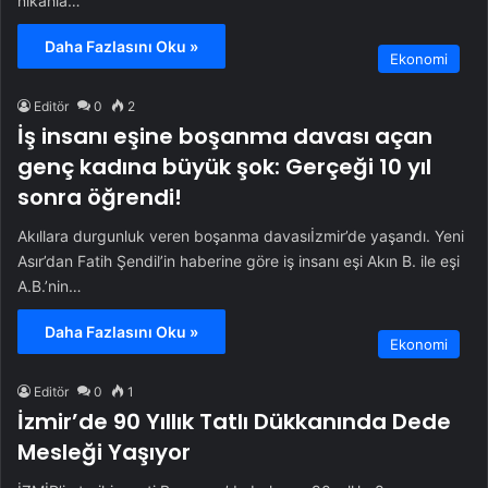
nikahla…
Daha Fazlasını Oku »
Ekonomi
Editör
0
2
İş insanı eşine boşanma davası açan
genç kadına büyük şok: Gerçeği 10 yıl
sonra öğrendi!
Akıllara durgunluk veren boşanma davasıİzmir’de yaşandı. Yeni
Asır’dan Fatih Şendil’in haberine göre iş insanı eşi Akın B. ile eşi
A.B.’nin…
Daha Fazlasını Oku »
Ekonomi
Editör
0
1
İzmir’de 90 Yıllık Tatlı Dükkanında Dede
Mesleği Yaşıyor