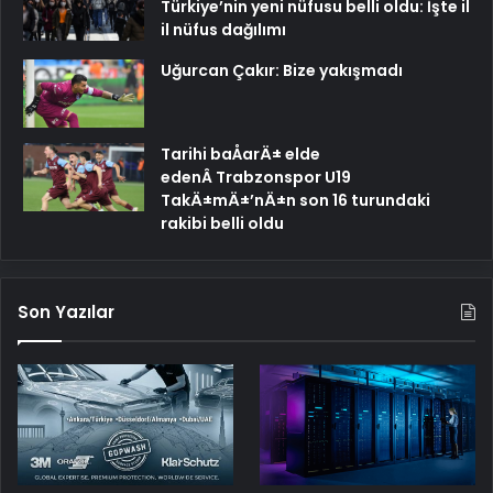
Türkiye’nin yeni nüfusu belli oldu: İşte il
il nüfus dağılımı
Uğurcan Çakır: Bize yakışmadı
Tarihi baÅarÄ± elde
edenÂ Trabzonspor U19
TakÄ±mÄ±’nÄ±n son 16 turundaki
rakibi belli oldu
Son Yazılar