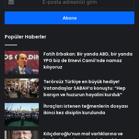
posta
adresinizi
girin
Popüler Haberler
Fatih Erbakan: Bir yanda ABD, bir yanda
YPG biz de Emevi Camii’nde namaz
kılıyoruz
Terörsüz Türkiye en büyük hediye!
Vatandaşlar SABAH’a konuştu: “Hep
barışın ve huzurun hayalini kurduk”
İhraçları istenen teğmenlerin dosyası
ikinci kez disiplin kurulunda
Kılıçdaroğlu’nun mal varlıklarına ve