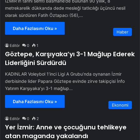
İZMİR’in tarihi semti Basmane’de bulunan 90 yıllık, 8
metrekarelik dükkanda dede mesleği tatlıcılığı üçüncü nesil
olarak sürdüren Fatih Öztapacı (56),…
Daha Fazlasını Oku »
Haber
Editör
0
1
Göztepe, Karşıyaka’yı 3-1 Mağlup Ederek
Liderliğini Sürdürdü
KADINLAR Voleybol 1’inci Ligi A Grubu’nda oynanan İzmir
derbisinde lider Papara Göztepe evinde zirve takipçisi İnfo
Yatırım Karşıyaka’yı 3-1 mağlup…
Daha Fazlasını Oku »
Ekonomi
Editör
0
2
Yer İzmir: Anne ve çocuğunu tehlikeye
atan maganda yakalandı