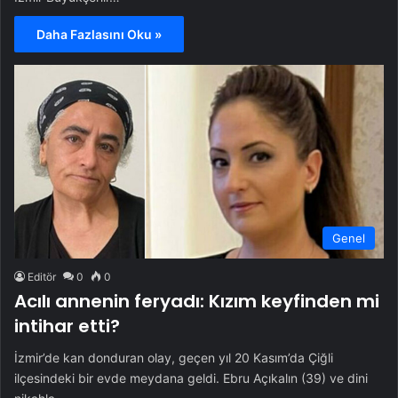
Daha Fazlasını Oku »
Genel
Editör
0
0
Acılı annenin feryadı: Kızım keyfinden mi
intihar etti?
İzmir’de kan donduran olay, geçen yıl 20 Kasım’da Çiğli
ilçesindeki bir evde meydana geldi. Ebru Açıkalın (39) ve dini