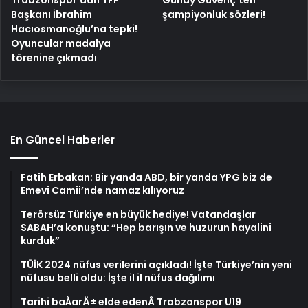
Trabzonspor’dan TFF
Günay Güvenç’ten
Başkanı İbrahim
şampiyonluk sözleri!
Hacıosmanoğlu’na tepki!
Oyuncular madalya
törenine çıkmadı
En Güncel Haberler
Fatih Erbakan: Bir yanda ABD, bir yanda YPG biz de
Emevi Camii’nde namaz kılıyoruz
Terörsüz Türkiye en büyük hediye! Vatandaşlar
SABAH’a konuştu: “Hep barışın ve huzurun hayalini
kurduk”
TÜİK 2024 nüfus verilerini açıkladı! İşte Türkiye’nin yeni
nüfusu belli oldu: İşte il il nüfus dağılımı
Tarihi baÅarÄ± elde edenÂ Trabzonspor U19