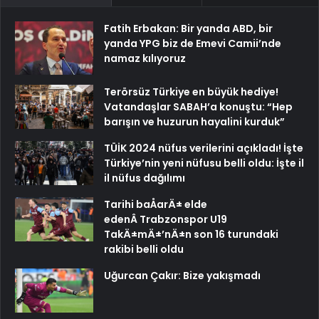
Fatih Erbakan: Bir yanda ABD, bir
yanda YPG biz de Emevi Camii’nde
namaz kılıyoruz
Terörsüz Türkiye en büyük hediye!
Vatandaşlar SABAH’a konuştu: “Hep
barışın ve huzurun hayalini kurduk”
TÜİK 2024 nüfus verilerini açıkladı! İşte
Türkiye’nin yeni nüfusu belli oldu: İşte il
il nüfus dağılımı
Tarihi baÅarÄ± elde
edenÂ Trabzonspor U19
TakÄ±mÄ±’nÄ±n son 16 turundaki
rakibi belli oldu
Uğurcan Çakır: Bize yakışmadı