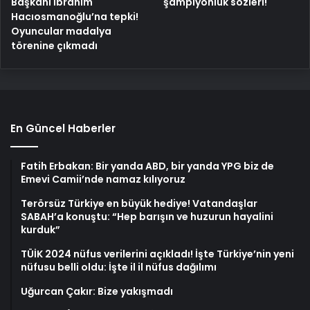
Başkanı İbrahim
şampiyonluk sözleri!
Hacıosmanoğlu’na tepki!
Oyuncular madalya
törenine çıkmadı
En Güncel Haberler
Fatih Erbakan: Bir yanda ABD, bir yanda YPG biz de
Emevi Camii’nde namaz kılıyoruz
Terörsüz Türkiye en büyük hediye! Vatandaşlar
SABAH’a konuştu: “Hep barışın ve huzurun hayalini
kurduk”
TÜİK 2024 nüfus verilerini açıkladı! İşte Türkiye’nin yeni
nüfusu belli oldu: İşte il il nüfus dağılımı
Uğurcan Çakır: Bize yakışmadı