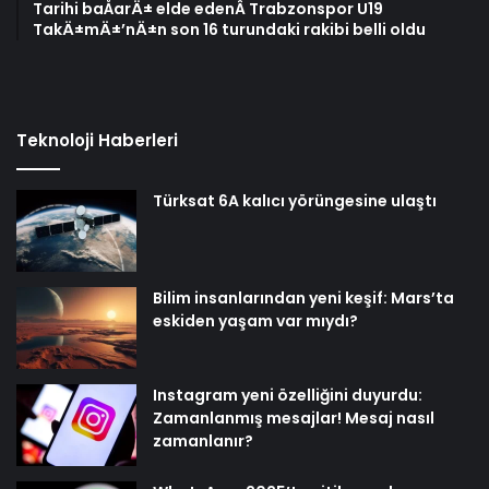
Tarihi baÅarÄ± elde edenÂ Trabzonspor U19
TakÄ±mÄ±’nÄ±n son 16 turundaki rakibi belli oldu
Teknoloji Haberleri
Türksat 6A kalıcı yörüngesine ulaştı
Bilim insanlarından yeni keşif: Mars’ta
eskiden yaşam var mıydı?
Instagram yeni özelliğini duyurdu:
Zamanlanmış mesajlar! Mesaj nasıl
zamanlanır?