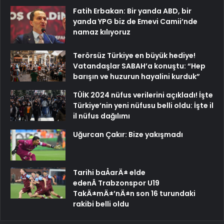
Fatih Erbakan: Bir yanda ABD, bir
yanda YPG biz de Emevi Camii’nde
namaz kılıyoruz
Terörsüz Türkiye en büyük hediye!
Vatandaşlar SABAH’a konuştu: “Hep
barışın ve huzurun hayalini kurduk”
TÜİK 2024 nüfus verilerini açıkladı! İşte
Türkiye’nin yeni nüfusu belli oldu: İşte il
il nüfus dağılımı
Uğurcan Çakır: Bize yakışmadı
Tarihi baÅarÄ± elde
edenÂ Trabzonspor U19
TakÄ±mÄ±’nÄ±n son 16 turundaki
rakibi belli oldu