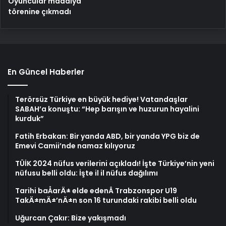
Oyuncular madalya
törenine çıkmadı
En Güncel Haberler
Terörsüz Türkiye en büyük hediye! Vatandaşlar
SABAH’a konuştu: “Hep barışın ve huzurun hayalini
kurduk”
Fatih Erbakan: Bir yanda ABD, bir yanda YPG biz de
Emevi Camii’nde namaz kılıyoruz
TÜİK 2024 nüfus verilerini açıkladı! İşte Türkiye’nin yeni
nüfusu belli oldu: İşte il il nüfus dağılımı
Tarihi baÅarÄ± elde edenÂ Trabzonspor U19
TakÄ±mÄ±’nÄ±n son 16 turundaki rakibi belli oldu
Uğurcan Çakır: Bize yakışmadı