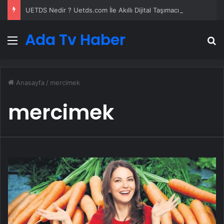
UETDS Nedir ? Uetds.com İle Akıllı Dijital Taşımacılık Yazılımı
Ada Tv Haber
Menü
A
Anasayfa
/
mercimek
mercimek