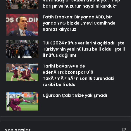
Vatandaşlar SABAH’a konuştu: “Hep
barışın ve huzurun hayalini kurduk”
Fatih Erbakan: Bir yanda ABD, bir
yanda YPG biz de Emevi Camii’nde
namaz kılıyoruz
TÜİK 2024 nüfus verilerini açıkladı! İşte
Türkiye’nin yeni nüfusu belli oldu: İşte il
il nüfus dağılımı
Tarihi baÅarÄ± elde
edenÂ Trabzonspor U19
TakÄ±mÄ±’nÄ±n son 16 turundaki
rakibi belli oldu
Uğurcan Çakır: Bize yakışmadı
Son Yazılar