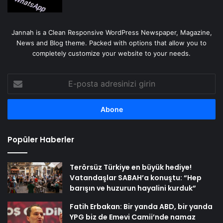
Jannah is a Clean Responsive WordPress Newspaper, Magazine,
News and Blog theme. Packed with options that allow you to
completely customize your website to your needs.
E-
posta
adresinizi
girin
Popüler Haberler
Terörsüz Türkiye en büyük hediye!
Vatandaşlar SABAH’a konuştu: “Hep
barışın ve huzurun hayalini kurduk”
Fatih Erbakan: Bir yanda ABD, bir yanda
YPG biz de Emevi Camii’nde namaz