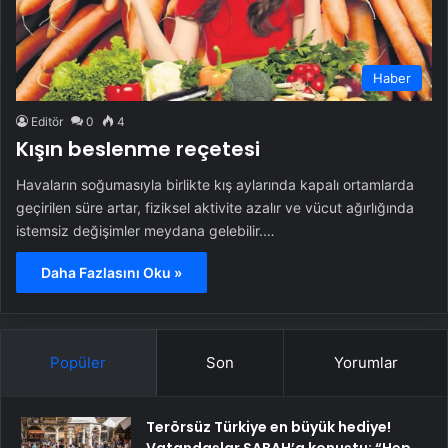
Haber
Editör
0
4
Kışın beslenme reçetesi
Havaların soğumasıyla birlikte kış aylarında kapalı ortamlarda
geçirilen süre artar, fiziksel aktivite azalır ve vücut ağırlığında
istemsiz değişimler meydana gelebilir.…
Daha Fazlasını Oku »
Popüler
Son
Yorumlar
Terörsüz Türkiye en büyük hediye!