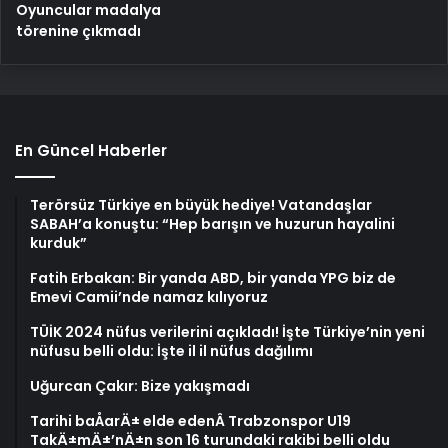
Oyuncular madalya
törenine çıkmadı
En Güncel Haberler
Terörsüz Türkiye en büyük hediye! Vatandaşlar
SABAH’a konuştu: “Hep barışın ve huzurun hayalini
kurduk”
Fatih Erbakan: Bir yanda ABD, bir yanda YPG biz de
Emevi Camii’nde namaz kılıyoruz
TÜİK 2024 nüfus verilerini açıkladı! İşte Türkiye’nin yeni
nüfusu belli oldu: İşte il il nüfus dağılımı
Uğurcan Çakır: Bize yakışmadı
Tarihi baÅarÄ± elde edenÂ Trabzonspor U19
TakÄ±mÄ±’nÄ±n son 16 turundaki rakibi belli oldu