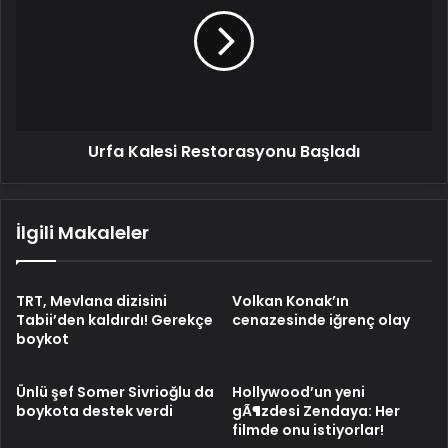
Restorasyonu
Başladı
Urfa Kalesi Restorasyonu Başladı
İlgili Makaleler
TRT, Mevlana dizisini
Volkan Konak’ın
Tabii’den kaldırdı! Gerekçe
cenazesinde iğrenç olay
boykot
Ünlü şef Somer Sivrioğlu da
Hollywood’un yeni
boykota destek verdi
gÃ¶zdesi Zendaya: Her
filmde onu istiyorlar!