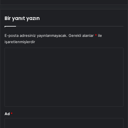
Bir yanıt yazın
E-posta adresiniz yayınlanmayacak.
Gerekli alanlar
*
ile
işaretlenmişlerdir
Y
o
r
u
m
*
Ad
*