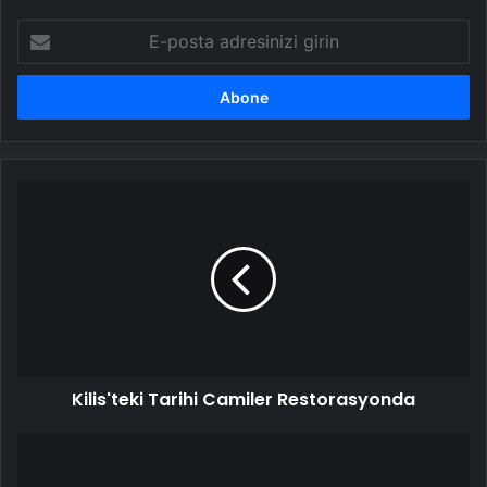
E-
posta
adresinizi
girin
Kilis'teki
Tarihi
Camiler
Restorasyonda
Kilis'teki Tarihi Camiler Restorasyonda
Urfa
Kalesi