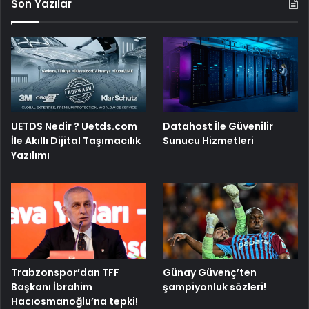
Son Yazılar
UETDS Nedir ? Uetds.com
Datahost İle Güvenilir
İle Akıllı Dijital Taşımacılık
Sunucu Hizmetleri
Yazılımı
Trabzonspor’dan TFF
Günay Güvenç’ten
Başkanı İbrahim
şampiyonluk sözleri!
Hacıosmanoğlu’na tepki!