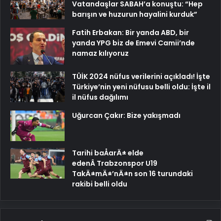
Vatandaşlar SABAH’a konuştu: “Hep
barışın ve huzurun hayalini kurduk”
Fatih Erbakan: Bir yanda ABD, bir
yanda YPG biz de Emevi Camii’nde
namaz kılıyoruz
TÜİK 2024 nüfus verilerini açıkladı! İşte
Türkiye’nin yeni nüfusu belli oldu: İşte il
il nüfus dağılımı
Uğurcan Çakır: Bize yakışmadı
Tarihi baÅarÄ± elde
edenÂ Trabzonspor U19
TakÄ±mÄ±’nÄ±n son 16 turundaki
rakibi belli oldu