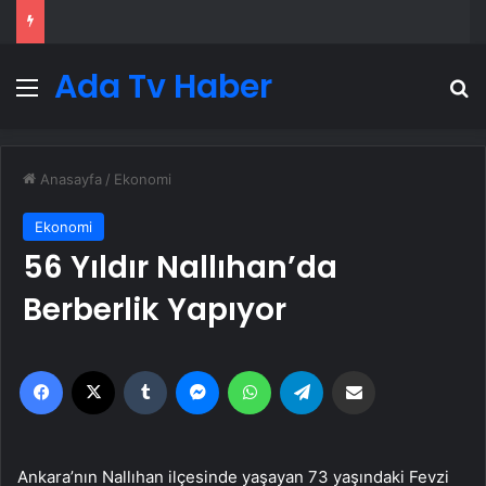
Ada Tv Haber
Menü
A
Anasayfa
/
Ekonomi
Ekonomi
56 Yıldır Nallıhan’da
Berberlik Yapıyor
Facebook
X
Tumblr
Messenger
WhatsApp
Telegram
Email'den paylaş
Ankara’nın Nallıhan ilçesinde yaşayan 73 yaşındaki Fevzi