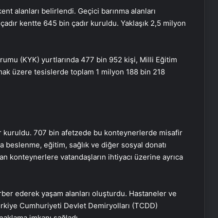
kent alanları belirlendi. Geçici barınma alanları
 çadır kentte 645 bin çadır kuruldu. Yaklaşık 2,5 milyon
rumu (KYK) yurtlarında 477 bin 952 kişi, Milli Eğitim
lmak üzere tesislerde toplam 1 milyon 188 bin 218
 kuruldu. 707 bin afetzede bu konteynerlerde misafir
a beslenme, eğitim, sağlık ve diğer sosyal donatı
an konteynerlere vatandaşların ihtiyacı üzerine ayrıca
rber ederek yaşam alanları oluşturdu. Hastaneler ve
 Türkiye Cumhuriyeti Devlet Demiryolları (TCDD)
aklama imkanı sağladı.