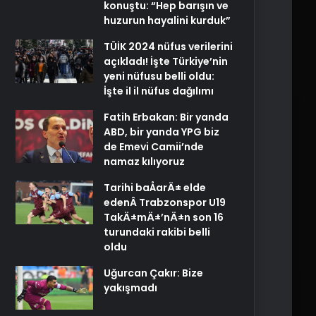
konuştu: “Hep barışın ve
huzurun hayalini kurduk”
TÜİK 2024 nüfus verilerini
açıkladı! İşte Türkiye’nin
yeni nüfusu belli oldu:
İşte il il nüfus dağılımı
Fatih Erbakan: Bir yanda
ABD, bir yanda YPG biz
de Emevi Camii’nde
namaz kılıyoruz
Tarihi baÅarÄ± elde
edenÂ Trabzonspor U19
TakÄ±mÄ±’nÄ±n son 16
turundaki rakibi belli
oldu
Uğurcan Çakır: Bize
yakışmadı