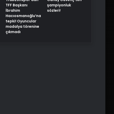
TFF Başkanı
şampiyonluk
İbrahim
sözleri!
Hacıosmanoğlu’na
tepki! Oyuncular
madalya törenine
çıkmadı