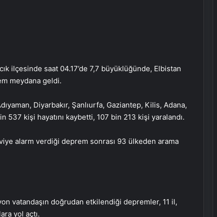
ık ilçesinde saat 04.17’de 7,7 büyüklüğünde, Elbistan
rem meydana geldi.
ıyaman, Diyarbakır, Şanlıurfa, Gaziantep, Kilis, Adana,
n 537 kişi hayatını kaybetti, 107 bin 213 kişi yaralandı.
seviye alarm verdiği deprem sonrası 93 ülkeden arama
yon vatandaşın doğrudan etkilendiği depremler, 11 il,
ara yol açtı.