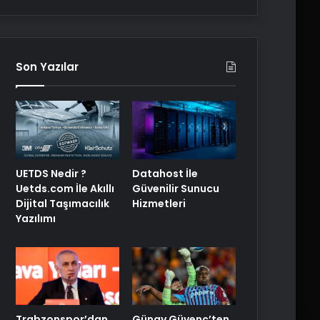
Son Yazılar
UETDS Nedir ?
Datahost İle
Uetds.com İle Akıllı
Güvenilir Sunucu
Dijital Taşımacılık
Hizmetleri
Yazılımı
Trabzonspor’dan
Günay Güvenç’ten