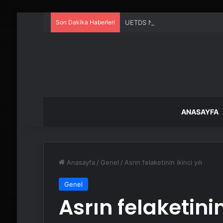
Son Dakika Haberleri
UETDS Nedir ? Uetds.com İle Akıll
ANASAYFA
Anasayfa
/
Genel
/
Asrın felaketinin ikinci yılı
Genel
Asrın felaketinin 