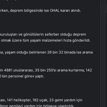
lirken, deprem bölgesinde ise OHAL kararı alındı.
m kuruluşları ve gönüllülerin seferber olduğu deprem
ta olmak üzere tüm yaşam malzemeleri hızla gönderildi.
, yaşam olduğu belirlenen 26 bin 32 binada ise arama
 488’i uluslararası, 35 bin 250’si arama kurtarma, 142
 bin personel görev yaptı.
ası, 141 helikopter, 182 uçak, 23 gemi yardım için
ının gemileri yardım için bölgeye ulaştırıldı.