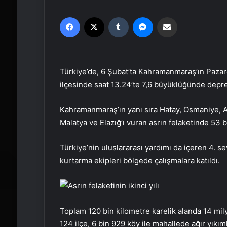
Facebook
X
Tumblr
Messenger
Email'den paylaş
Türkiye’de, 6 Şubat’ta Kahramanmaraş’ın Pazarc
ilçesinde saat 13.24’te 7,6 büyüklüğünde dep
Kahramanmaraş’ın yanı sıra Hatay, Osmaniye, Ad
Malatya ve Elazığ’ı vuran asrın felaketinde 53 bi
Türkiye’nin uluslararası yardımı da içeren 4. 
kurtarma ekipleri bölgede çalışmalara katıldı.
Toplam 120 bin kilometre karelik alanda 14 mil
124 ilçe, 6 bin 929 köy ile mahallede ağır yıkıml