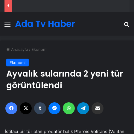
Ada Tv Haber
Menü
A
Anasayfa
/
Ekonomi
Ekonomi
Ayvalık sularında 2 yeni tür
görüntülendi
Facebook
X
Tumblr
Messenger
WhatsApp
Telegram
Email'den paylaş
İstilacı bir tür olan predatör balık Pterois Volitans (Volitan