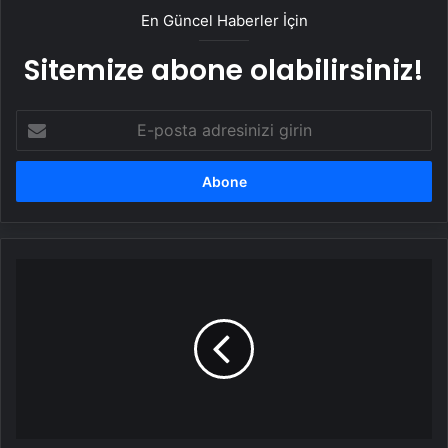
En Güncel Haberler İçin
Sitemize abone olabilirsiniz!
E-
posta
adresinizi
girin
Dışişleri
Bakanı
Hakan
Fidan'dan
'Netanyahu'
uyarısı:
Savaşı
yeniden
başlatabilir!