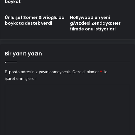
boykot
Ünlü şef Somer Sivrioğlu da
Hollywood’un yeni
boykota destek verdi
gÃ¶zdesi Zendaya: Her
filmde onu istiyorlar!
Bir yanıt yazın
E-posta adresiniz yayınlanmayacak.
Gerekli alanlar
*
ile
işaretlenmişlerdir
Y
o
r
u
m
*