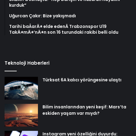
kurduk”
Uğurcan Çakır: Bize yakışmadı
Tarihi baÅarÄ± elde edenÂ Trabzonspor U19
TakÄ±mÄ±’nÄ±n son 16 turundaki rakibi belli oldu
Teknoloji Haberleri
Türksat 6A kalıcı yörüngesine ulaştı
Bilim insanlarından yeni keşif: Mars’ta
eskiden yaşam var mıydı?
Instagram yeni özelliğini duyurdu: