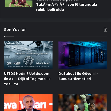
TakÄ±mÄ±’nÄ±n son 16 turundaki
rakibi belli oldu
Son Yazılar
UETDS Nedir ? Uetds.com
Datahost İle Güvenilir
İle Akıllı Dijital Taşımacılık
Sunucu Hizmetleri
Yazılımı