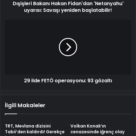
Dışişleri Bakanı Hakan Fidan'dan 'Netanyahu'
uyarısı: Savaşı yeniden başlatabilir!
29
ilde
FETÖ
operasyonu:
93
gözaltı
29 ilde FETÖ operasyonu: 93 gözaltı
İlgili Makaleler
TRT, Mevlana dizisini
Volkan Konak’ın
Tabii’den kaldırdı! Gerekçe
cenazesinde iğrenç olay