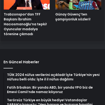
Trabzonspor’dan TFF
Günay Güvenç’ten
Başkanı İbrahim
şampiyonluk sözleri!
Hacıosmanoğlu’na tepki!
Oyuncular madalya
törenine çıkmadı
En Güncel Haberler
TÜİK 2024 nüfus verilerini açıkladı! İşte Türkiye’nin yeni
nüfusu belli oldu: İşte il il nüfus dağılımı
Fatih Erbakan: Bir yanda ABD, bir yanda YPG biz de
Emevi Camii’nde namaz kılıyoruz
Terörsüz Türkiye en büyük hediye! Vatandaşlar
SABAH’a konuştu: “Hep barışın ve huzurun hayalini