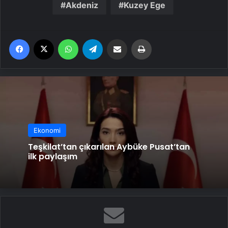
Akdeniz
Kuzey Ege
Facebook
X
WhatsApp
Telegram
Email'den paylaş
Yaz
Ekonomi
Teşkilat’tan çıkarılan Aybüke Pusat’tan
ilk paylaşım