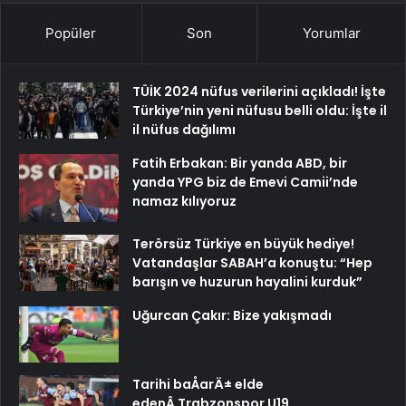
Popüler
Son
Yorumlar
TÜİK 2024 nüfus verilerini açıkladı! İşte
Türkiye’nin yeni nüfusu belli oldu: İşte il
il nüfus dağılımı
Fatih Erbakan: Bir yanda ABD, bir
yanda YPG biz de Emevi Camii’nde
namaz kılıyoruz
Terörsüz Türkiye en büyük hediye!
Vatandaşlar SABAH’a konuştu: “Hep
barışın ve huzurun hayalini kurduk”
Uğurcan Çakır: Bize yakışmadı
Tarihi baÅarÄ± elde
edenÂ Trabzonspor U19