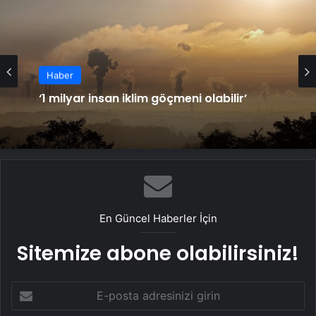
Haber
Haber
Ares ve Rex’ten şampiyonluk gururu
‘1 milyar insan iklim göçmeni olabilir’
En Güncel Haberler İçin
Sitemize abone olabilirsiniz!
E-
posta