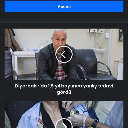
adresinizi
girin
Diyarbakır'da
1,5
yıl
boyunca
yanlış
tedavi
gördü
Diyarbakır'da 1,5 yıl boyunca yanlış tedavi
gördü
Soğuk
hava
kalp
hastalıklarını
tetikleyebilir