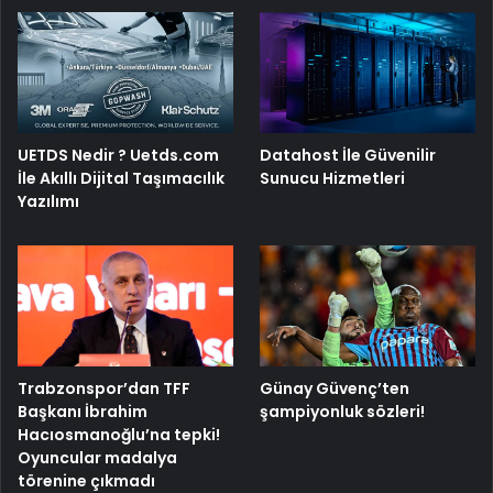
UETDS Nedir ? Uetds.com
Datahost İle Güvenilir
İle Akıllı Dijital Taşımacılık
Sunucu Hizmetleri
Yazılımı
Trabzonspor’dan TFF
Günay Güvenç’ten
Başkanı İbrahim
şampiyonluk sözleri!
Hacıosmanoğlu’na tepki!
Oyuncular madalya
törenine çıkmadı