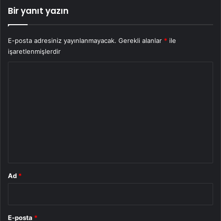
Bir yanıt yazın
E-posta adresiniz yayınlanmayacak.
Gerekli alanlar
*
ile
işaretlenmişlerdir
Y
o
r
u
m
*
Ad
*
E-posta
*