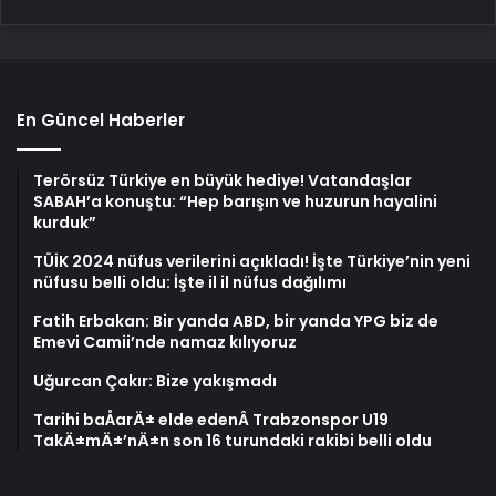
En Güncel Haberler
Terörsüz Türkiye en büyük hediye! Vatandaşlar
SABAH’a konuştu: “Hep barışın ve huzurun hayalini
kurduk”
TÜİK 2024 nüfus verilerini açıkladı! İşte Türkiye’nin yeni
nüfusu belli oldu: İşte il il nüfus dağılımı
Fatih Erbakan: Bir yanda ABD, bir yanda YPG biz de
Emevi Camii’nde namaz kılıyoruz
Uğurcan Çakır: Bize yakışmadı
Tarihi baÅarÄ± elde edenÂ Trabzonspor U19
TakÄ±mÄ±’nÄ±n son 16 turundaki rakibi belli oldu