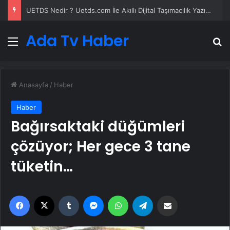
UETDS Nedir ? Uetds.com İle Akıllı Dijital Taşımacılık Yazılımı
Ada Tv Haber
Menü
A
Anasayfa
/
Haber
Haber
Bağırsaktaki düğümleri
çözüyor; Her gece 3 tane
tüketin…
Facebook
X
Tumblr
Messenger
WhatsApp
Telegram
Email'den paylaş