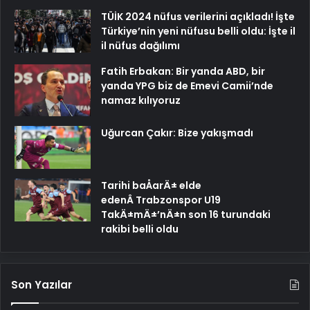
TÜİK 2024 nüfus verilerini açıkladı! İşte
Türkiye’nin yeni nüfusu belli oldu: İşte il
il nüfus dağılımı
Fatih Erbakan: Bir yanda ABD, bir
yanda YPG biz de Emevi Camii’nde
namaz kılıyoruz
Uğurcan Çakır: Bize yakışmadı
Tarihi baÅarÄ± elde
edenÂ Trabzonspor U19
TakÄ±mÄ±’nÄ±n son 16 turundaki
rakibi belli oldu
Son Yazılar