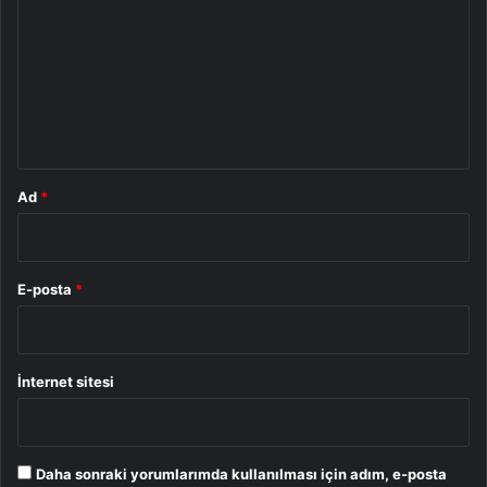
r
u
m
*
Ad
*
E-posta
*
İnternet sitesi
Daha sonraki yorumlarımda kullanılması için adım, e-posta