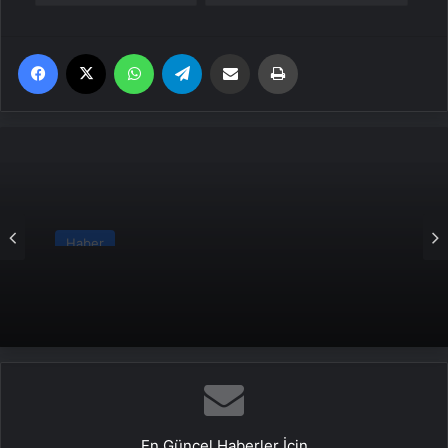
Facebook
X
WhatsApp
Telegram
Email'den paylaş
Yaz
Haber
Mikroplastik yiyoruz! Sadece beyinde
miktarı yüzde 50 artmış
En Güncel Haberler İçin