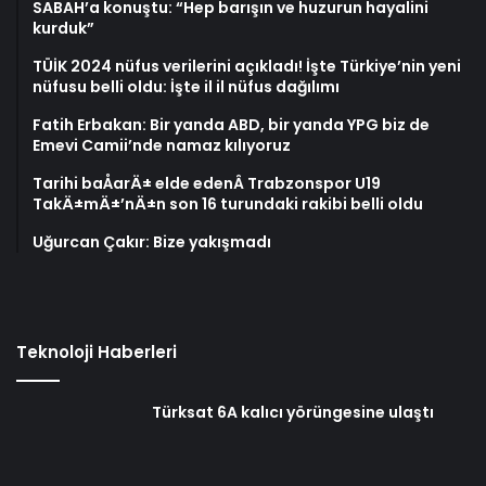
SABAH’a konuştu: “Hep barışın ve huzurun hayalini
kurduk”
TÜİK 2024 nüfus verilerini açıkladı! İşte Türkiye’nin yeni
nüfusu belli oldu: İşte il il nüfus dağılımı
Fatih Erbakan: Bir yanda ABD, bir yanda YPG biz de
Emevi Camii’nde namaz kılıyoruz
Tarihi baÅarÄ± elde edenÂ Trabzonspor U19
TakÄ±mÄ±’nÄ±n son 16 turundaki rakibi belli oldu
Uğurcan Çakır: Bize yakışmadı
Teknoloji Haberleri
Türksat 6A kalıcı yörüngesine ulaştı
Bilim insanlarından yeni keşif: Mars’ta
eskiden yaşam var mıydı?