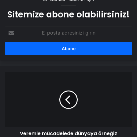
Sitemize abone olabilirsiniz!
E-
posta
adresinizi
girin
Veremle
mücadelede
dünyaya
örneğiz
Veremle mücadelede dünyaya örneğiz