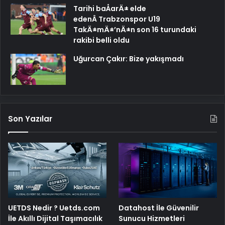
Tarihi baÅarÄ± elde
edenÂ Trabzonspor U19
TakÄ±mÄ±’nÄ±n son 16 turundaki
rakibi belli oldu
Uğurcan Çakır: Bize yakışmadı
Son Yazılar
UETDS Nedir ? Uetds.com
Datahost İle Güvenilir
İle Akıllı Dijital Taşımacılık
Sunucu Hizmetleri