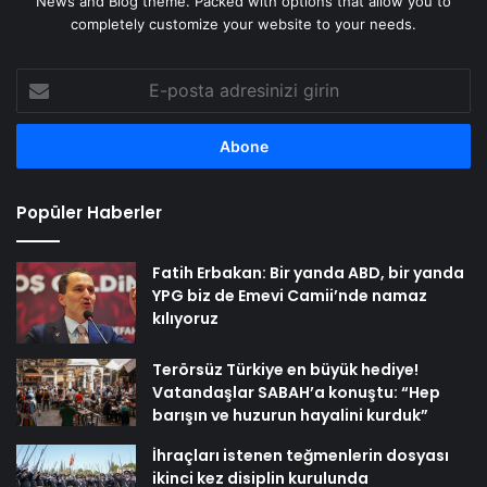
News and Blog theme. Packed with options that allow you to
completely customize your website to your needs.
E-
posta
adresinizi
girin
Popüler Haberler
Fatih Erbakan: Bir yanda ABD, bir yanda
YPG biz de Emevi Camii’nde namaz
kılıyoruz
Terörsüz Türkiye en büyük hediye!
Vatandaşlar SABAH’a konuştu: “Hep
barışın ve huzurun hayalini kurduk”
İhraçları istenen teğmenlerin dosyası
ikinci kez disiplin kurulunda