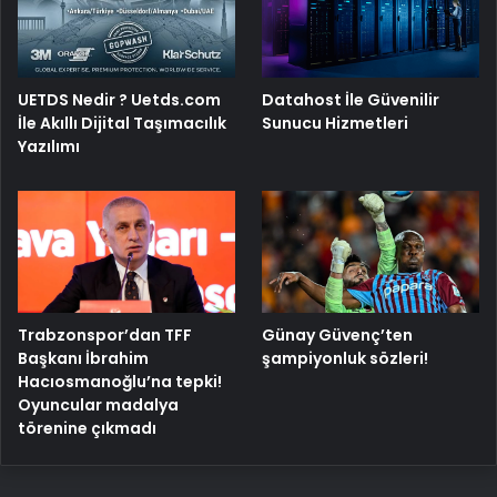
UETDS Nedir ? Uetds.com
Datahost İle Güvenilir
İle Akıllı Dijital Taşımacılık
Sunucu Hizmetleri
Yazılımı
Trabzonspor’dan TFF
Günay Güvenç’ten
Başkanı İbrahim
şampiyonluk sözleri!
Hacıosmanoğlu’na tepki!
Oyuncular madalya
törenine çıkmadı