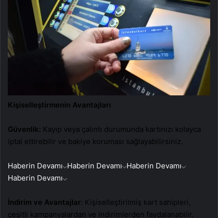
Kişiselleştirmenin Avantajları
Güvenlik:
Kayıp veya çalıntı durumunda kartınızı kolayca
iptal ettirebilir ve bakiye koruması sağlayabilirsiniz.
Haberin Devamı
Haberin Devamı
Haberin Devamı
Haberin Devamı
İndirim ve Avantajlar:
Kişiselleştirilmiş kart sahipleri,
çeşitli kampanyalardan ve indirimlerden faydalanabilir.