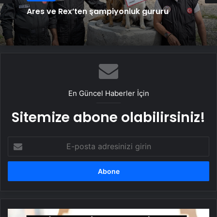
Ares ve Rex’ten şampiyonluk gururu
En Güncel Haberler İçin
Sitemize abone olabilirsiniz!
E-
posta
adresinizi
girin
Adetliyken