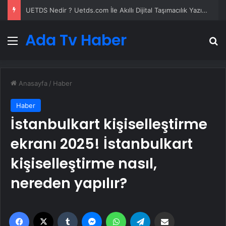
Datahost İle Güvenilir Sunucu Hizmetleri
Ada Tv Haber
Menü
A
Anasayfa
/
Haber
Haber
İstanbulkart kişiselleştirme
ekranı 2025! İstanbulkart
kişiselleştirme nasıl,
nereden yapılır?
Facebook
X
Tumblr
Messenger
WhatsApp
Telegram
Email'den paylaş