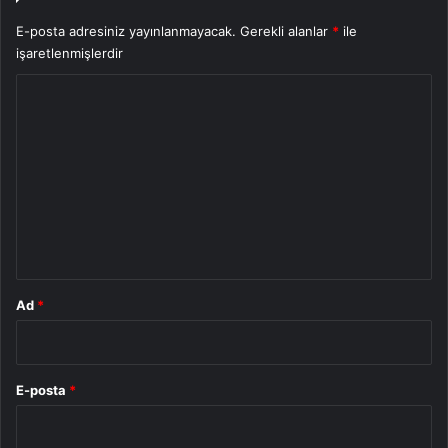
E-posta adresiniz yayınlanmayacak.
Gerekli alanlar
*
ile
işaretlenmişlerdir
Y
o
r
u
m
*
Ad
*
E-posta
*