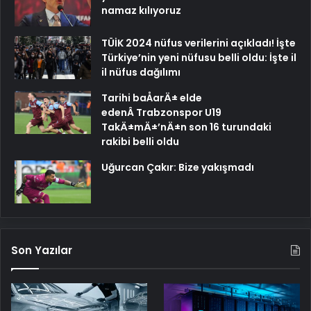
namaz kılıyoruz
TÜİK 2024 nüfus verilerini açıkladı! İşte
Türkiye’nin yeni nüfusu belli oldu: İşte il
il nüfus dağılımı
Tarihi baÅarÄ± elde
edenÂ Trabzonspor U19
TakÄ±mÄ±’nÄ±n son 16 turundaki
rakibi belli oldu
Uğurcan Çakır: Bize yakışmadı
Son Yazılar