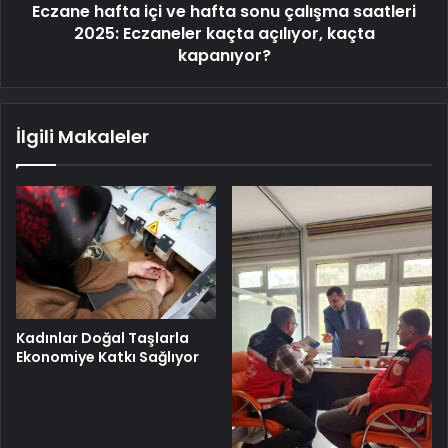
Eczane hafta içi ve hafta sonu çalışma saatleri
Eczaneler
kaçta
2025: Eczaneler kaçta açılıyor, kaçta
açılıyor,
kapanıyor?
kaçta
kapanıyor?
İlgili Makaleler
Kadınlar Doğal Taşlarla
Ekonomiye Katkı Sağlıyor