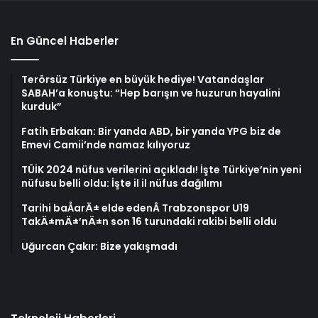
En Güncel Haberler
Terörsüz Türkiye en büyük hediye! Vatandaşlar
SABAH’a konuştu: “Hep barışın ve huzurun hayalini
kurduk”
Fatih Erbakan: Bir yanda ABD, bir yanda YPG biz de
Emevi Camii’nde namaz kılıyoruz
TÜİK 2024 nüfus verilerini açıkladı! İşte Türkiye’nin yeni
nüfusu belli oldu: İşte il il nüfus dağılımı
Tarihi baÅarÄ± elde edenÂ Trabzonspor U19
TakÄ±mÄ±’nÄ±n son 16 turundaki rakibi belli oldu
Uğurcan Çakır: Bize yakışmadı