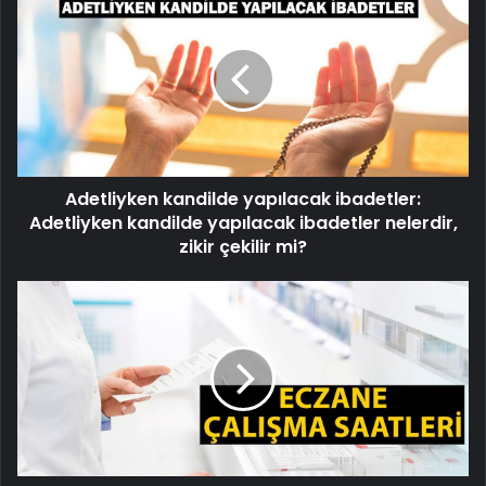
kandilde
yapılacak
ibadetler:
Adetliyken
kandilde
yapılacak
ibadetler
nelerdir,
Adetliyken kandilde yapılacak ibadetler:
zikir
çekilir
Adetliyken kandilde yapılacak ibadetler nelerdir,
mi?
zikir çekilir mi?
Eczane
hafta
içi
ve
hafta
sonu
çalışma
saatleri
2025: