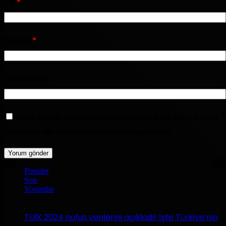
Ad
*
E-posta
*
İnternet sitesi
Daha sonraki yorumlarımda kullanılması için adım, e-posta
adresim ve site adresim bu tarayıcıya kaydedilsin.
Popüler
Son
Yorumlar
TÜİK 2024 nüfus verilerini açıkladı! İşte Türkiye’nin