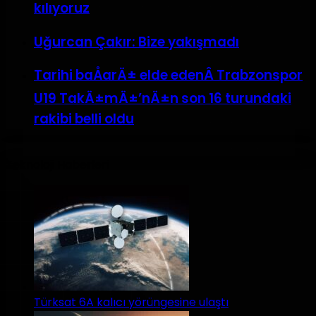
kılıyoruz
Uğurcan Çakır: Bize yakışmadı
Tarihi baÅarÄ± elde edenÂ Trabzonspor
U19 TakÄ±mÄ±’nÄ±n son 16 turundaki
rakibi belli oldu
Teknoloji Haberleri
Türksat 6A kalıcı yörüngesine ulaştı