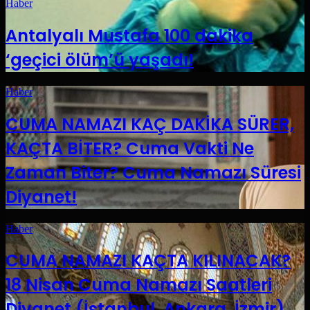
Haber
Antalyalı Mustafa 100 dakika
‘geçici ölüm’ü yaşadı!
Haber
CUMA NAMAZI KAÇ DAKİKA SÜRER,
KAÇTA BİTER? Cuma Vakti Ne
Zaman Biter? Cuma Namazı Süresi
Diyanet!
Haber
CUMA NAMAZI KAÇTA KILINACAK?
18 Nisan Cuma Namazı Saatleri
Diyanet (İstanbul, Ankara, İzmir)