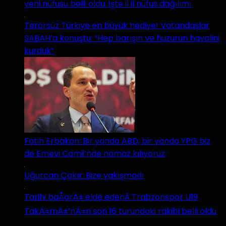
yeni nüfusu belli oldu: İşte il il nüfus dağılımı
Terörsüz Türkiye en büyük hediye! Vatandaşlar
SABAH’a konuştu: “Hep barışın ve huzurun hayalini
kurduk”
Fatih Erbakan: Bir yanda ABD, bir yanda YPG biz
de Emevi Camii’nde namaz kılıyoruz
Uğurcan Çakır: Bize yakışmadı
Tarihi baÅarÄ± elde edenÂ Trabzonspor U19
TakÄ±mÄ±’nÄ±n son 16 turundaki rakibi belli oldu