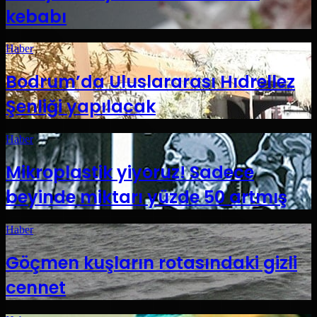
kebabı
Haber
Bodrum’da Uluslararası Hıdrellez
Şenliği yapılacak
Haber
Mikroplastik yiyoruz! Sadece
beyinde miktarı yüzde 50 artmış
Haber
Göçmen kuşların rotasındaki gizli
cennet