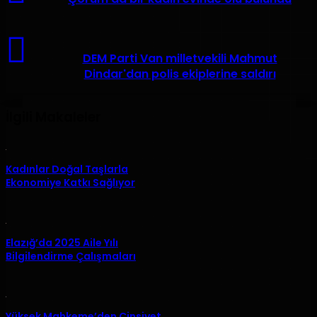
kadın
evinde
ölü
DEM
bulundu
Parti
DEM Parti Van milletvekili Mahmut
Van
Dindar'dan polis ekiplerine saldırı
milletvekili
Mahmut
Dindar'dan
İlgili Makaleler
polis
ekiplerine
saldırı
Kadınlar Doğal Taşlarla
Ekonomiye Katkı Sağlıyor
Elazığ’da 2025 Aile Yılı
Bilgilendirme Çalışmaları
Yüksek Mahkeme’den Cinsiyet