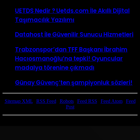
UETDS Nedir ? Uetds.com İle Akıllı Dijital
Taşımacılık Yazılımı
Datahost İle Güvenilir Sunucu Hizmetleri
Trabzonspor’dan TFF Başkanı İbrahim
Hacıosmanoğlu’na tepki! Oyuncular
madalya törenine çıkmadı
Günay Güvenç’ten şampiyonluk sözleri!
Sitemap XML
|
RSS Feed
|
Robots
|
Feed RSS
|
Feed Atom
|
Feed
Post
Copyright © 2024 Tüm Telif Hakları Saklıdır.
Başa
dön
tuşu