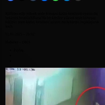
Küfürler edip yüksek sesle konuşan kadın kendisini uyaran diş
hekimini bıçakladıBursa’da bir klinikte yüksek sesle konuşup
küfürler eden kadın, kendisini uyaran diş hekimini bıçaklayarak
kaçtı.
01.01.2025 – 21:32
Haberler – DHA
Paylaş