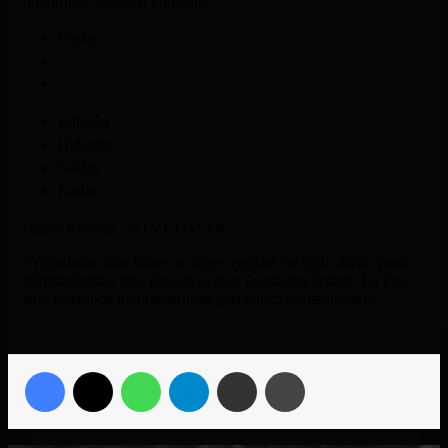
duyurulur” ifadeleri kullanıldı.
Paylaş
Etiketler :
Haberler –
Saldırı
Kadın
Haber Kaynak : NTV.COM.TR
“Yayınlanan tüm haber ve diğer içerikler ile ilgili olarak yasal
bildirimlerinizi bize iletişim sayfası üzerinden iletiniz. En kısa
süre içerisinde bildirimlerinize geri dönüş sağlanılacaktır.”
Facebook
X
WhatsApp
Telegram
Email'den paylaş
Yaz