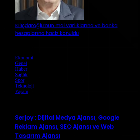
Kılıçdaroğlu’nun mal varlıklarına ve banka
hesaplarına haciz konuldu
Kategoriler
Ekonomi
(89)
Genel
(141)
Haber
(146)
Sağlık
(1)
Spor
(1)
Teknoloji
(5)
Yaşam
(1)
Rastgele Haberler
Serjoy : Dijital Medya Ajansı, Google
Reklam Ajansı, SEO Ajansı ve Web
Tasarım Ajansı