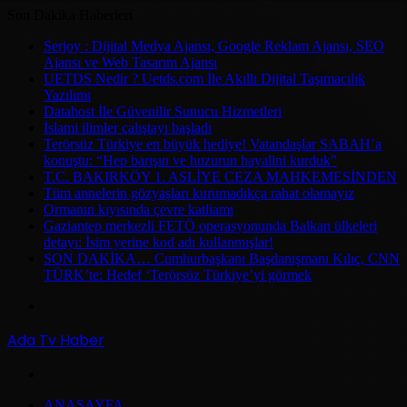
Son Dakika Haberleri
Serjoy : Dijital Medya Ajansı, Google Reklam Ajansı, SEO
Ajansı ve Web Tasarım Ajansı
UETDS Nedir ? Uetds.com İle Akıllı Dijital Taşımacılık
Yazılımı
Datahost İle Güvenilir Sunucu Hizmetleri
İslami ilimler çalıştayı başladı
Terörsüz Türkiye en büyük hediye! Vatandaşlar SABAH’a
konuştu: “Hep barışın ve huzurun hayalini kurduk”
T.C. BAKIRKÖY 1. ASLİYE CEZA MAHKEMESİNDEN
Tüm annelerin gözyaşları kurumadıkça rahat olamayız
Ormanın kıyısında çevre katliamı
Gaziantep merkezli FETÖ operasyonunda Balkan ülkeleri
detayı: İsim yerine kod adı kullanmışlar!
SON DAKİKA… Cumhurbaşkanı Başdanışmanı Kılıç, CNN
TÜRK’te: Hedef ‘Terörsüz Türkiye’yi görmek
Menü
Ada Tv Haber
Arama
ANASAYFA