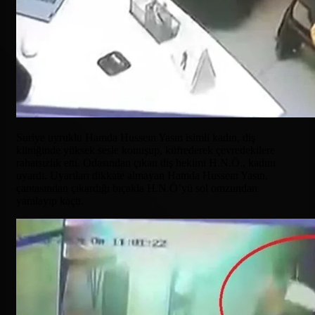
Suriye uyruklu Hamda Husseın Yasın isimli kadın, diş
kliniğinde yüksek sesle konuşup, küfrederek çevredekilere
rahatsızlık etti. Odasından çıkan diş hekimi H.N.Ö., kadını
uyardı. Uyarıları dikkate almayan Hamda Husseın Yasın,
çantasından çıkardığı bıçakla H.N.Ö’yü sol omzundan
yaralayıp kaçtı.