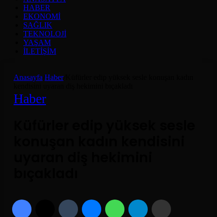
HABER
EKONOMI
SAĞLIK
TEKNOLOJI
YAŞAM
İLETIŞIM
Anasayfa
/
Haber
/
Küfürler edip yüksek sesle konuşan kadın
kendisini uyaran diş hekimini bıçakladı
Haber
Küfürler edip yüksek sesle
konuşan kadın kendisini
uyaran diş hekimini
bıçakladı
Facebook
X
Tumblr
Messenger
WhatsApp
Telegram
Email'den paylaş