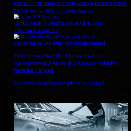
Serjoy : Dijital Medya Ajansı, Google Reklam Ajansı,
SEO Ajansı ve Web Tasarım Ajansı
UETDS Nedir ? Uetds.com İle Akıllı Dijital
Taşımacılık Yazılımı
Datahost İle Güvenilir Sunucu Hizmetleri
Trabzonspor’dan TFF Başkanı İbrahim
Hacıosmanoğlu’na tepki! Oyuncular madalya
törenine çıkmadı
Günay Güvenç’ten şampiyonluk sözleri!
Son Yazılar