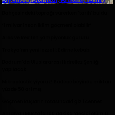
Bahçesindeki toprağı sürerken ‘tarih’ buldu
‘1 milyar insan iklim göçmeni olabilir’
Ares ve Rex’ten şampiyonluk gururu
Trakya’nın yeni lezzeti: Edirne kebabı
Bodrum’da Uluslararası Hıdrellez Şenliği
yapılacak
Mikroplastik yiyoruz! Sadece beyinde miktarı
yüzde 50 artmış
Göçmen kuşların rotasındaki gizli cennet
Antalyalı Mustafa 100 dakika ‘geçici ölüm’ü