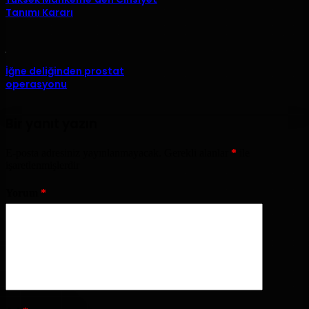
Tanımı Kararı
İğne deliğinden prostat
operasyonu
Bir yanıt yazın
E-posta adresiniz yayınlanmayacak.
Gerekli alanlar
*
ile
işaretlenmişlerdir
Yorum
*