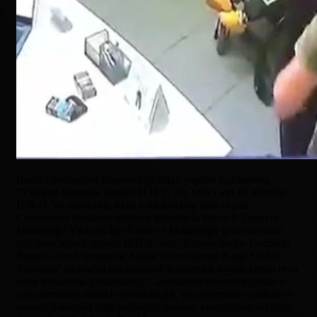
Bursa Cumhuriyet Başsavcılığı’ndan yapılan açıklamada,
“Yıldırım ilçesinde şüpheli H.H.Y.’nin kesici alet ile müşteki
H.N.Ö.’yü yaraladığı iddia edilen olayla ilgili olarak,
Cumhuriyet Başsavcılığımızın talimatıyla Bursa İl Emniyet
Müdürlüğü Yıldırım İlçe Emniyet Müdürlüğü görevlilerince
gözaltına alınan şüpheli H.H.Y.’nin, ‘Kişinin Yerine Getirdiği
Kamu Görevi Nedeniyle Sağlık Görevlilerine Karşı Silahla
Yaralama’ suçundan tutuklanarak konumuna uygun kapalı ceza
infaz kurumuna gönderildiği, Cumhuriyet Başsavcılığımızca
soruşturmanın titizlikle yürütüldüğü, soruşturmanın safahatı ve
sonucu hakkında bilgi verileceği hususu, kamuoyuna saygıyla