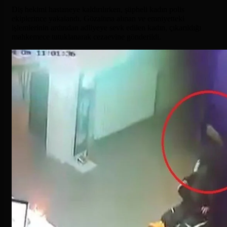
Diş hekimi hastaneye kaldırılırken, şüpheli kadın polis
ekiplerince yakalandı. Gözaltına alınan ve emniyetteki
işlemlerinin ardından adliyeye sevk edilen kadın, çıkarıldığı
mahkemece tutuklanarak cezaevine gönderildi.