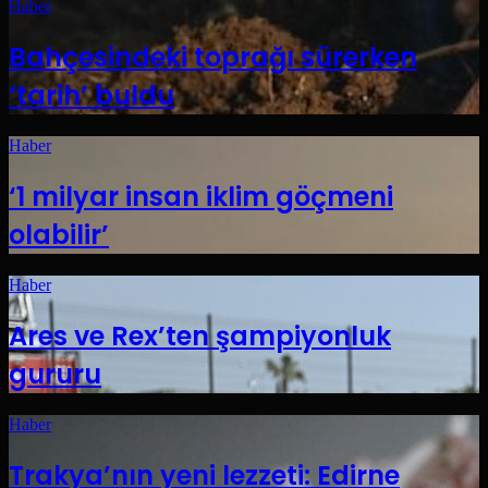
Haber
Bahçesindeki toprağı sürerken
‘tarih’ buldu
Haber
‘1 milyar insan iklim göçmeni
olabilir’
Haber
Ares ve Rex’ten şampiyonluk
gururu
Haber
Trakya’nın yeni lezzeti: Edirne