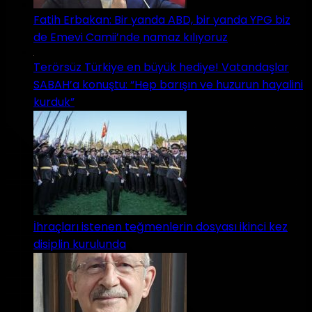
Fatih Erbakan: Bir yanda ABD, bir yanda YPG biz
de Emevi Camii’nde namaz kılıyoruz
Terörsüz Türkiye en büyük hediye! Vatandaşlar
SABAH’a konuştu: “Hep barışın ve huzurun hayalini
kurduk”
İhraçları istenen teğmenlerin dosyası ikinci kez
disiplin kurulunda