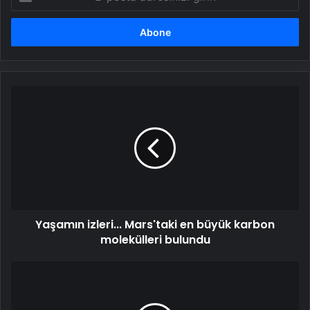
posta
adresinizi
girin
Yaşamın
izleri...
Mars'taki
en
büyük
karbon
molekülleri
bulundu
Yaşamın izleri... Mars'taki en büyük karbon
molekülleri bulundu
İftar
ve
sahurda