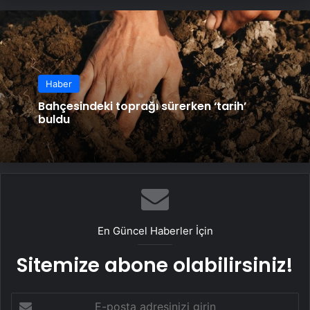
Haber
Bahçesindeki toprağı sürerken ‘tarih’
buldu
En Güncel Haberler İçin
Sitemize abone olabilirsiniz!
E-