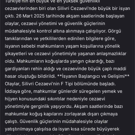
Türkiye’nin en büyük ve en yüksek güvenlikli
cezaevlerinden biri olan Silivri Cezaevi’nde büyük bir isyan
çıktı. 26 Mart 2025 tarihinde akşam saatlerinde başlayan
olaylar, cezaevi yönetimi ve güvenlik güçlerinin
müdahalesiyle kontrol altına alınmaya çalışılıyor. Görgü
tanıklarından ve yetkililerden edinilen bilgilere göre,
isyanın sebebi mahkumların yaşam koşullarına yönelik
şikayetleri ve cezaevi yönetimiyle yaşanan anlaşmazlıklar
oldu. Mahkumların koğuşlarda yangın çıkardığı, bazı
gardiyanları rehin aldığı ve cezaevinde büyük çaplı maddi
hasar oluştuğu bildirildi. **İsyanın Başlangıcı ve Gelişimi**
Olaylar, Silivri Cezaevi’nin F Tipi bölümünde başladı.
İddiaya göre, mahkumlar günlerdir süregelen yemek ve
hijyen konusundaki sıkıntılar nedeniyle cezaevi
yönetimiyle gerginlik yaşıyordu. Akşam saatlerinde bazı
mahkumlar koğuş kapılarını zorlayarak dışarı çıkmaya
çalıştı. Güvenlik güçlerinin müdahalesiyle olaylar
yatıştırılmaya çalışılsa da isyan kısa sürede büyüyerek