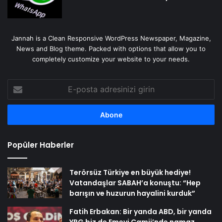
Jannah is a Clean Responsive WordPress Newspaper, Magazine,
News and Blog theme. Packed with options that allow you to
completely customize your website to your needs.
E-
posta
adresinizi
girin
Popüler Haberler
Terörsüz Türkiye en büyük hediye!
Vatandaşlar SABAH’a konuştu: “Hep
barışın ve huzurun hayalini kurduk”
Fatih Erbakan: Bir yanda ABD, bir yanda
YPG biz de Emevi Camii’nde namaz