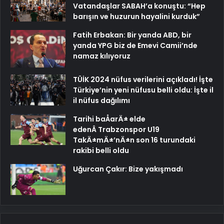
Vatandaşlar SABAH’a konuştu: “Hep
barışın ve huzurun hayalini kurduk”
Fatih Erbakan: Bir yanda ABD, bir
yanda YPG biz de Emevi Camii’nde
namaz kılıyoruz
TÜİK 2024 nüfus verilerini açıkladı! İşte
Türkiye’nin yeni nüfusu belli oldu: İşte il
il nüfus dağılımı
Tarihi baÅarÄ± elde
edenÂ Trabzonspor U19
TakÄ±mÄ±’nÄ±n son 16 turundaki
rakibi belli oldu
Uğurcan Çakır: Bize yakışmadı