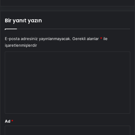
Bir yanıt yazın
E-posta adresiniz yayınlanmayacak.
Gerekli alanlar
*
ile
işaretlenmişlerdir
Y
o
r
u
m
*
Ad
*