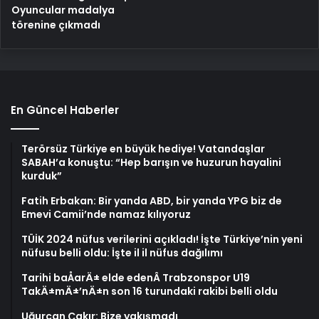
Oyuncular madalya
törenine çıkmadı
En Güncel Haberler
Terörsüz Türkiye en büyük hediye! Vatandaşlar
SABAH’a konuştu: “Hep barışın ve huzurun hayalini
kurduk”
Fatih Erbakan: Bir yanda ABD, bir yanda YPG biz de
Emevi Camii’nde namaz kılıyoruz
TÜİK 2024 nüfus verilerini açıkladı! İşte Türkiye’nin yeni
nüfusu belli oldu: İşte il il nüfus dağılımı
Tarihi baÅarÄ± elde edenÂ Trabzonspor U19
TakÄ±mÄ±’nÄ±n son 16 turundaki rakibi belli oldu
Uğurcan Çakır: Bize yakışmadı