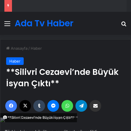
Ada Tv Haber
Menü
A
Anasayfa
/
Haber
Haber
**Silivri Cezaevi’nde Büyük
İsyan Çıktı**
Facebook
X
Tumblr
Messenger
WhatsApp
Telegram
Email'den paylaş
**Silivri Cezaevi'nde Büyük İsyan Çıktı**