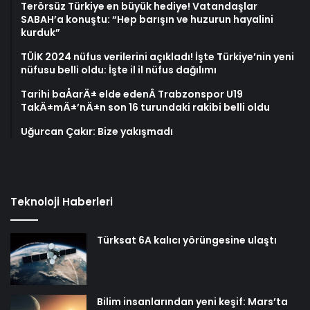
Terörsüz Türkiye en büyük hediye! Vatandaşlar
SABAH’a konuştu: “Hep barışın ve huzurun hayalini
kurduk”
TÜİK 2024 nüfus verilerini açıkladı! İşte Türkiye’nin yeni
nüfusu belli oldu: İşte il il nüfus dağılımı
Tarihi baÅarÄ± elde edenÂ Trabzonspor U19
TakÄ±mÄ±’nÄ±n son 16 turundaki rakibi belli oldu
Uğurcan Çakır: Bize yakışmadı
Teknoloji Haberleri
Türksat 6A kalıcı yörüngesine ulaştı
Bilim insanlarından yeni keşif: Mars’ta