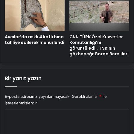
Avcılar’da riskli 4 katlı bina
CNN TÜRK Özel Kuvvetler
tahliye edilerek mühürlendi
Komutanlığı’nı
görüntüledi… TSK’nın
gözbebeği: Bordo Bereliler!
Bir yanıt yazın
E-posta adresiniz yayınlanmayacak.
Gerekli alanlar
*
ile
işaretlenmişlerdir
Y
o
r