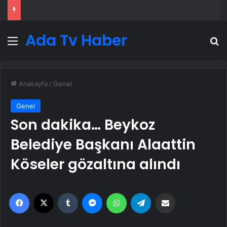
Ada Tv Haber
Menü
A
Anasayfa
/
Genel
Genel
Son dakika… Beykoz
Belediye Başkanı Alaattin
Köseler gözaltına alındı
Facebook
X
Tumblr
Messenger
WhatsApp
Telegram
Email'den paylaş