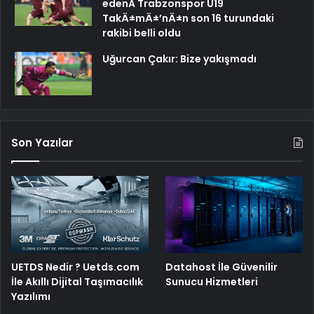
edenÂ Trabzonspor U19
TakÄ±mÄ±’nÄ±n son 16 turundaki
rakibi belli oldu
Uğurcan Çakır: Bize yakışmadı
Son Yazılar
UETDS Nedir ? Uetds.com
Datahost İle Güvenilir
İle Akıllı Dijital Taşımacılık
Sunucu Hizmetleri
Yazılımı