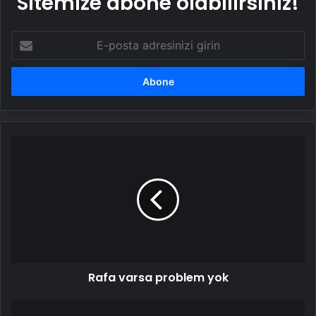
Sitemize abone olabilirsiniz!
E-
posta
adresinizi
girin
Rafa
varsa
problem
yok
Rafa varsa problem yok
O