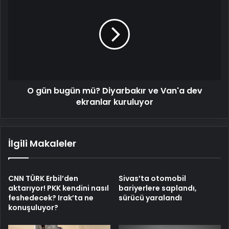
gün
bugün
mü?
Diyarbakır
ve
Van'a
dev
ekranlar
O gün bugün mü? Diyarbakır ve Van'a dev
kuruluyor
ekranlar kuruluyor
İlgili Makaleler
CNN TÜRK Erbil’den
Sivas’ta otomobil
aktarıyor! PKK kendini nasıl
bariyerlere saplandı,
feshedecek? Irak’ta ne
sürücü yaralandı
konuşuluyor?