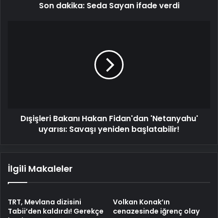
Son dakika: Seda Sayan ifade verdi
Dışişleri
Bakanı
Hakan
Fidan'dan
'Netanyahu'
uyarısı:
Savaşı
yeniden
başlatabilir!
Dışişleri Bakanı Hakan Fidan'dan 'Netanyahu'
uyarısı: Savaşı yeniden başlatabilir!
İlgili Makaleler
TRT, Mevlana dizisini
Volkan Konak’ın
Tabii’den kaldırdı! Gerekçe
cenazesinde iğrenç olay