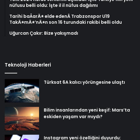
nüfusu belli oldu: İşte il il nüfus dağılımı
Tarihi baÅarÄ± elde edenÂ Trabzonspor U19
TakÄ±mÄ±’nÄ±n son 16 turundaki rakibi belli oldu
Uğurcan Çakır: Bize yakışmadı
Teknoloji Haberleri
Türksat 6A kalıcı yörüngesine ulaştı
Bilim insanlarından yeni keşif: Mars’ta
eskiden yaşam var mıydı?
Instagram yeni özelliğini duyurdu: