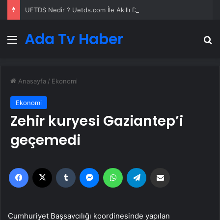
UETDS Nedir ? Uetds.com İle Akıllı Dijital Taşımacılık Yazılımı
Ada Tv Haber
Menü
A
Anasayfa
/
Ekonomi
Ekonomi
Zehir kuryesi Gaziantep’i
geçemedi
Facebook
X
Tumblr
Messenger
WhatsApp
Telegram
Email'den paylaş
Cumhuriyet Başsavcılığı koordinesinde yapılan