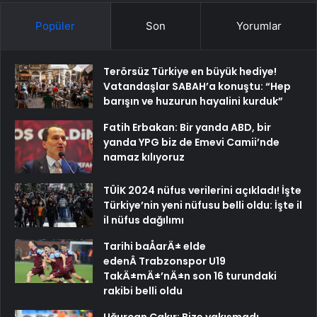
Popüler
Son
Yorumlar
Terörsüz Türkiye en büyük hediye!
Vatandaşlar SABAH’a konuştu: “Hep
barışın ve huzurun hayalini kurduk”
Fatih Erbakan: Bir yanda ABD, bir
yanda YPG biz de Emevi Camii’nde
namaz kılıyoruz
TÜİK 2024 nüfus verilerini açıkladı! İşte
Türkiye’nin yeni nüfusu belli oldu: İşte il
il nüfus dağılımı
Tarihi baÅarÄ± elde
edenÂ Trabzonspor U19
TakÄ±mÄ±’nÄ±n son 16 turundaki
rakibi belli oldu