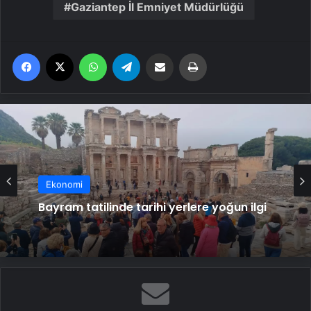
Gaziantep İl Emniyet Müdürlüğü
Facebook
X
WhatsApp
Telegram
Email'den paylaş
Yaz
Ekonomi
Bayram tatilinde tarihi yerlere yoğun ilgi