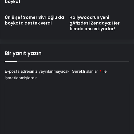
boykot
Ünlü şef Somer Sivrioğlu da
Hollywood’un yeni
boykota destek verdi
gÃ¶zdesi Zendaya: Her
filmde onu istiyorlar!
Bir yanıt yazın
E-posta adresiniz yayınlanmayacak.
Gerekli alanlar
*
ile
işaretlenmişlerdir
Y
o
r
u
m
*