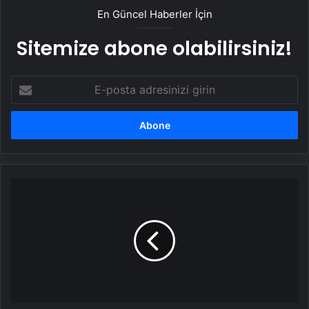
En Güncel Haberler İçin
Sitemize abone olabilirsiniz!
E-
posta
adresinizi
girin
Son
dakika:
Seda
Sayan
ifade
verdi