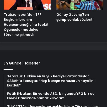
Trabzonspor’dan TFF
Günay Güvenç’ten
Başkanı İbrahim
şampiyonluk sözleri!
Hacıosmanoğlu’na tepki!
Oyuncular madalya
törenine çıkmadı
En Güncel Haberler
Terörsüz Türkiye en büyük hediye! Vatandaşlar
SABAH’a konuştu: “Hep barışın ve huzurun hayalini
kurduk”
Fatih Erbakan: Bir yanda ABD, bir yanda YPG biz de
Emevi Camii’nde namaz kılıyoruz
TÜİK 2024 nüfus verilerini açıkladı! İşte Türkiye’nin yeni