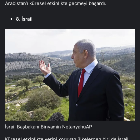
Arabistan’ı küresel etkinlikte geçmeyi başardı.
8. İsrail
İsrail Başbakanı Binyamin Netanyahu
AP
Küresel etkinlikte yerini koruyan ülkelerden biri de İsrail.