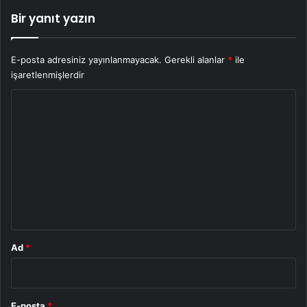
Bir yanıt yazın
E-posta adresiniz yayınlanmayacak.
Gerekli alanlar
*
ile
işaretlenmişlerdir
Y
o
r
u
m
*
Ad
*
E-posta
*