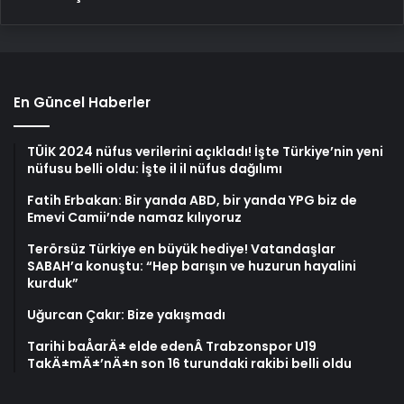
En Güncel Haberler
TÜİK 2024 nüfus verilerini açıkladı! İşte Türkiye’nin yeni
nüfusu belli oldu: İşte il il nüfus dağılımı
Fatih Erbakan: Bir yanda ABD, bir yanda YPG biz de
Emevi Camii’nde namaz kılıyoruz
Terörsüz Türkiye en büyük hediye! Vatandaşlar
SABAH’a konuştu: “Hep barışın ve huzurun hayalini
kurduk”
Uğurcan Çakır: Bize yakışmadı
Tarihi baÅarÄ± elde edenÂ Trabzonspor U19
TakÄ±mÄ±’nÄ±n son 16 turundaki rakibi belli oldu