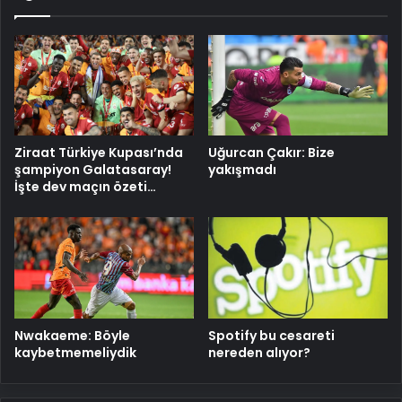
Ziraat Türkiye Kupası’nda
Uğurcan Çakır: Bize
şampiyon Galatasaray!
yakışmadı
İşte dev maçın özeti…
Nwakaeme: Böyle
Spotify bu cesareti
kaybetmemeliydik
nereden alıyor?