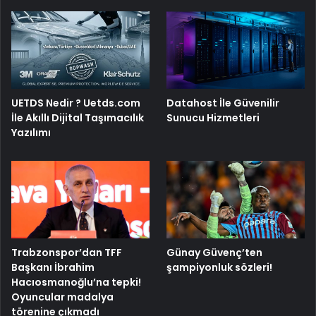
UETDS Nedir ? Uetds.com
Datahost İle Güvenilir
İle Akıllı Dijital Taşımacılık
Sunucu Hizmetleri
Yazılımı
Trabzonspor’dan TFF
Günay Güvenç’ten
Başkanı İbrahim
şampiyonluk sözleri!
Hacıosmanoğlu’na tepki!
Oyuncular madalya
törenine çıkmadı