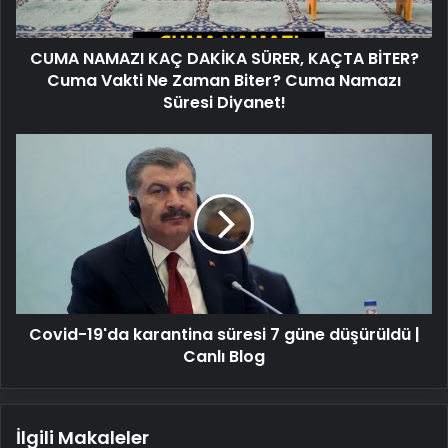
Cuma
Vakti
CUMA NAMAZI KAÇ DAKİKA SÜRER, KAÇTA BİTER?
Ne
Zaman
Cuma Vakti Ne Zaman Biter? Cuma Namazı
Biter?
Süresi Diyanet!
Cuma
Namazı
Covid-
Süresi
19'da
Diyanet!
karantina
süresi
7
güne
düşürüldü
|
Canlı
Covid-19'da karantina süresi 7 güne düşürüldü |
Blog
Canlı Blog
İlgili Makaleler