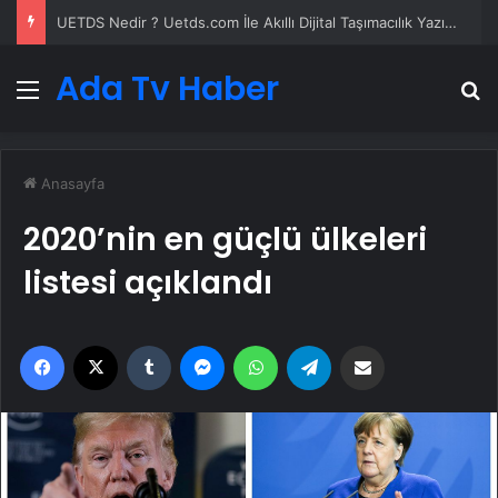
Datahost İle Güvenilir Sunucu Hizmetleri
Ada Tv Haber
Menü
A
Anasayfa
2020’nin en güçlü ülkeleri
listesi açıklandı
Facebook
X
Tumblr
Messenger
WhatsApp
Telegram
Email'den paylaş