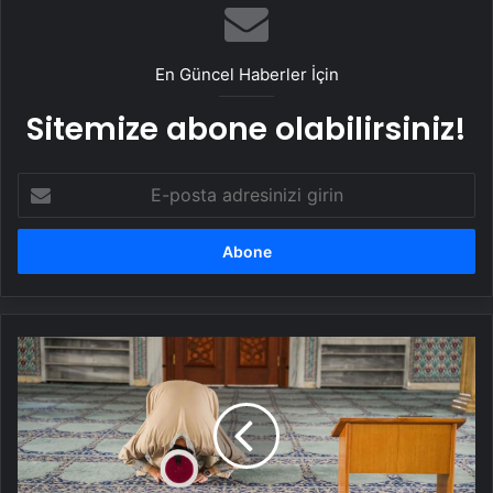
En Güncel Haberler İçin
Sitemize abone olabilirsiniz!
E-
posta
adresinizi
girin
CUMA
NAMAZI
KAÇ
DAKİKA
SÜRER,
KAÇTA
BİTER?