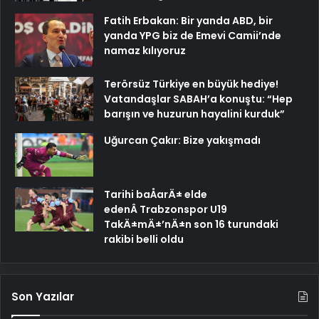
Fatih Erbakan: Bir yanda ABD, bir
yanda YPG biz de Emevi Camii’nde
namaz kılıyoruz
Terörsüz Türkiye en büyük hediye!
Vatandaşlar SABAH’a konuştu: “Hep
barışın ve huzurun hayalini kurduk”
Uğurcan Çakır: Bize yakışmadı
Tarihi baÅarÄ± elde
edenÂ Trabzonspor U19
TakÄ±mÄ±’nÄ±n son 16 turundaki
rakibi belli oldu
Son Yazılar