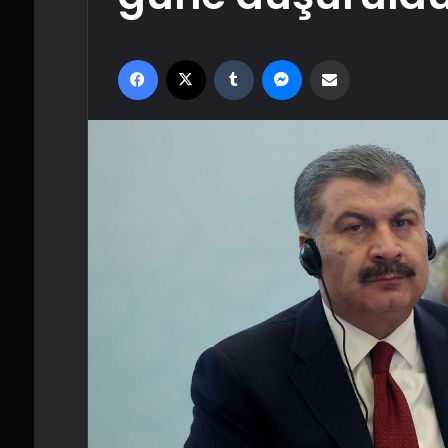
Facebook
X
Tumblr
Messenger
Email'den paylaş