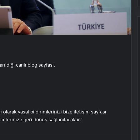
ıldığı canlı blog sayfası.
Serjoy : Dijital Medya Ajansı, Google
Reklam Ajansı, SEO Ajansı ve Web
Tasarım Ajansı
i olarak yasal bildirimlerinizi bize iletişim sayfası
rimlerinize geri dönüş sağlanılacaktır.”
UETDS Nedir ? Uetds.com İle Akıllı
Dijital Taşımacılık Yazılımı