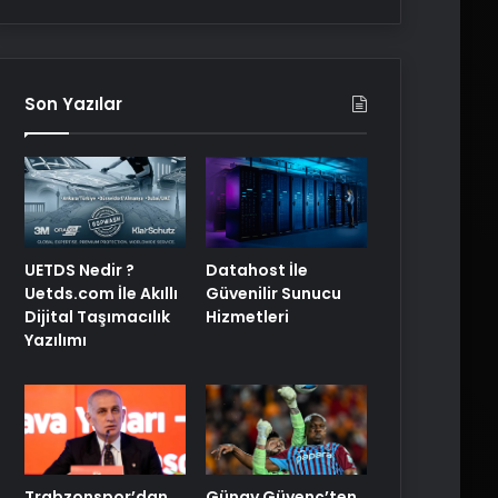
Son Yazılar
UETDS Nedir ?
Datahost İle
Uetds.com İle Akıllı
Güvenilir Sunucu
Dijital Taşımacılık
Hizmetleri
Yazılımı
Trabzonspor’dan
Günay Güvenç’ten