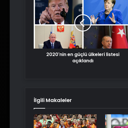
en
güçlü
ülkeleri
listesi
açıklandı
2020'nin en güçlü ülkeleri listesi
açıklandı
İlgili Makaleler