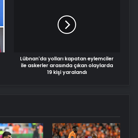
yolları
kapatan
eylemciler
ile
askerler
arasında
çıkan
olaylarda
Lübnan'da yolları kapatan eylemciler
19
kişi
ile askerler arasında çıkan olaylarda
yaralandı
19 kişi yaralandı