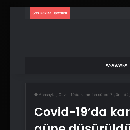
Son Dakika Haberleri
ANASAYFA
Anasayfa
/
Covid-19’da karantina süresi 7 güne düş
Covid-19’da kar
güne düşürüldü 