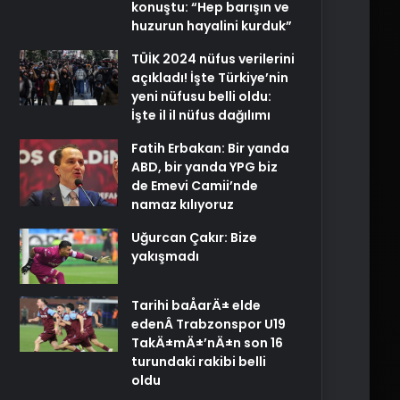
konuştu: “Hep barışın ve
huzurun hayalini kurduk”
TÜİK 2024 nüfus verilerini
açıkladı! İşte Türkiye’nin
yeni nüfusu belli oldu:
İşte il il nüfus dağılımı
Fatih Erbakan: Bir yanda
ABD, bir yanda YPG biz
de Emevi Camii’nde
namaz kılıyoruz
Uğurcan Çakır: Bize
yakışmadı
Tarihi baÅarÄ± elde
edenÂ Trabzonspor U19
TakÄ±mÄ±’nÄ±n son 16
turundaki rakibi belli
oldu