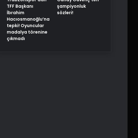
TFF Başkanı
şampiyonluk
İbrahim
sözleri!
Hacıosmanoğlu’na
tepki! Oyuncular
madalya törenine
çıkmadı