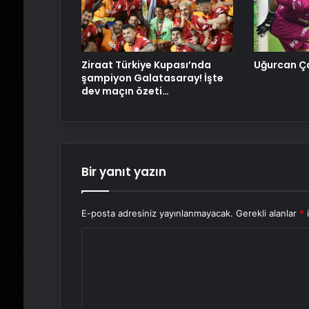
Ziraat Türkiye Kupası’nda
Uğurcan Ça
şampiyon Galatasaray! İşte
dev maçın özeti…
Bir yanıt yazın
E-posta adresiniz yayınlanmayacak.
Gerekli alanlar
*
i
Y
o
r
u