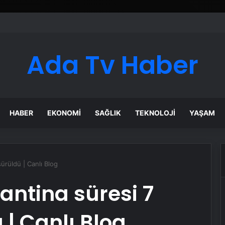
Ada Tv Haber
HABER
EKONOMI
SAĞLIK
TEKNOLOJI
YAŞAM
ürüldü | Canlı Blog
antina süresi 7
| Canlı Blog