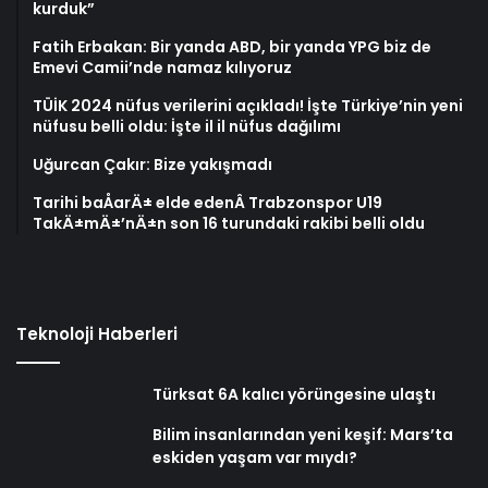
kurduk”
Fatih Erbakan: Bir yanda ABD, bir yanda YPG biz de
Emevi Camii’nde namaz kılıyoruz
TÜİK 2024 nüfus verilerini açıkladı! İşte Türkiye’nin yeni
nüfusu belli oldu: İşte il il nüfus dağılımı
Uğurcan Çakır: Bize yakışmadı
Tarihi baÅarÄ± elde edenÂ Trabzonspor U19
TakÄ±mÄ±’nÄ±n son 16 turundaki rakibi belli oldu
Teknoloji Haberleri
Türksat 6A kalıcı yörüngesine ulaştı
Bilim insanlarından yeni keşif: Mars’ta
eskiden yaşam var mıydı?