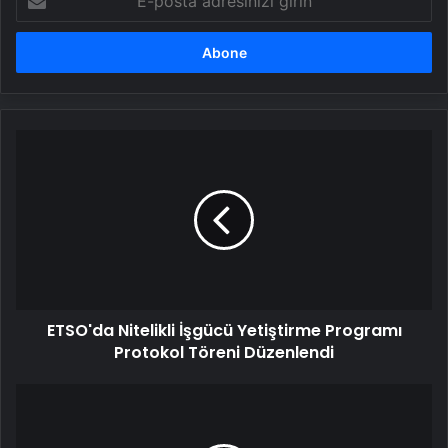
posta
adresinizi
girin
ETSO'da
Nitelikli
İşgücü
Yetiştirme
Programı
Protokol
Töreni
Düzenlendi
ETSO'da Nitelikli İşgücü Yetiştirme Programı
Protokol Töreni Düzenlendi
Leipzig,
PSG'den
Xavi