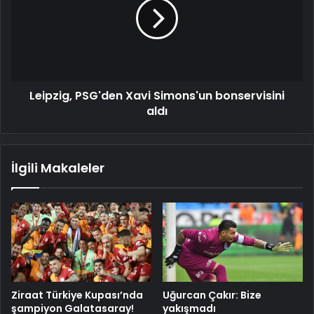
Simons'un
bonservisini
aldı
Leipzig, PSG'den Xavi Simons'un bonservisini
aldı
İlgili Makaleler
Ziraat Türkiye Kupası’nda
Uğurcan Çakır: Bize
şampiyon Galatasaray!
yakışmadı