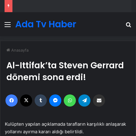
Ada Tv Haber
Menü
A
Anasayfa
Al-Ittifak’ta Steven Gerrard
dönemi sona erdi!
Facebook
X
Tumblr
Messenger
WhatsApp
Telegram
Email'den paylaş
Kulüpten yapılan açıklamada tarafların karşılıklı anlaşarak
yollarını ayırma kararı aldığı belirtildi.