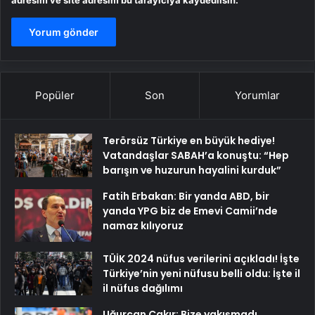
adresim ve site adresim bu tarayıcıya kaydedilsin.
Popüler
Son
Yorumlar
Terörsüz Türkiye en büyük hediye!
Vatandaşlar SABAH’a konuştu: “Hep
barışın ve huzurun hayalini kurduk”
Fatih Erbakan: Bir yanda ABD, bir
yanda YPG biz de Emevi Camii’nde
namaz kılıyoruz
TÜİK 2024 nüfus verilerini açıkladı! İşte
Türkiye’nin yeni nüfusu belli oldu: İşte il
il nüfus dağılımı
Uğurcan Çakır: Bize yakışmadı