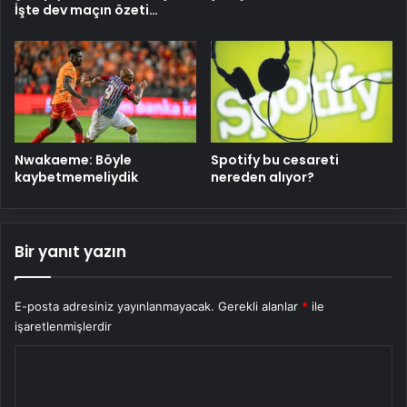
İşte dev maçın özeti…
Nwakaeme: Böyle
Spotify bu cesareti
kaybetmemeliydik
nereden alıyor?
Bir yanıt yazın
E-posta adresiniz yayınlanmayacak.
Gerekli alanlar
*
ile
işaretlenmişlerdir
Y
o