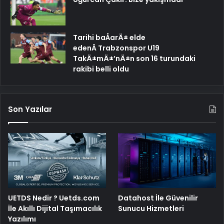
Tarihi baÅarÄ± elde
edenÂ Trabzonspor U19
TakÄ±mÄ±’nÄ±n son 16 turundaki
rakibi belli oldu
Son Yazılar
UETDS Nedir ? Uetds.com
Datahost İle Güvenilir
İle Akıllı Dijital Taşımacılık
Sunucu Hizmetleri
Yazılımı