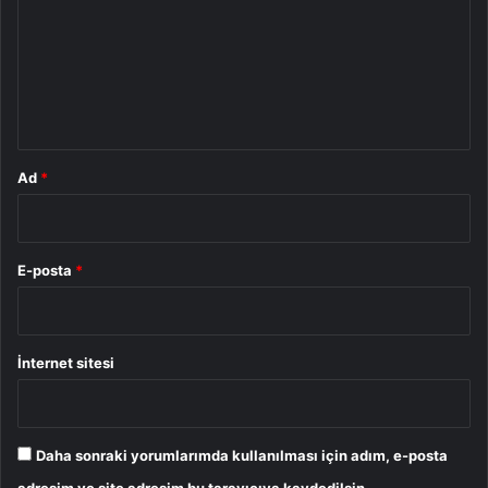
r
u
m
*
Ad
*
E-posta
*
İnternet sitesi
Daha sonraki yorumlarımda kullanılması için adım, e-posta