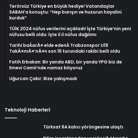
Terörsüz Türkiye en büyük hediye! Vatandaşlar
SABAH’a konuştu: “Hep barışın ve huzurun hayalini
kurduk”
TÜİK 2024 nüfus verilerini açıkladı! İşte Türkiye’nin yeni
nüfusu belli oldu: İşte il il nüfus dağılımı
Tarihi baÅarÄ± elde edenÂ Trabzonspor U19
TakÄ±mÄ±’nÄ±n son 16 turundaki rakibi belli oldu
Fatih Erbakan: Bir yanda ABD, bir yanda YPG biz de
Emevi Camii’nde namaz kılıyoruz
Uğurcan Çakır: Bize yakışmadı
Teknoloji Haberleri
Türksat 6A kalıcı yörüngesine ulaştı