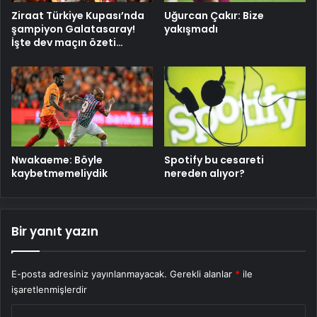
Ziraat Türkiye Kupası’nda
Uğurcan Çakır: Bize
şampiyon Galatasaray!
yakışmadı
İşte dev maçın özeti…
Nwakaeme: Böyle
Spotify bu cesareti
kaybetmemeliydik
nereden alıyor?
Bir yanıt yazın
E-posta adresiniz yayınlanmayacak.
Gerekli alanlar
*
ile
işaretlenmişlerdir
Y