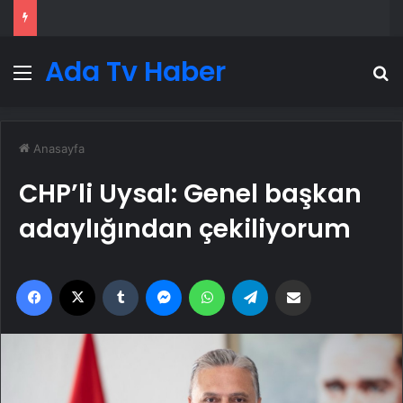
Ada Tv Haber
Menü
A
Anasayfa
CHP’li Uysal: Genel başkan
adaylığından çekiliyorum
Facebook
X
Tumblr
Messenger
WhatsApp
Telegram
Email'den paylaş