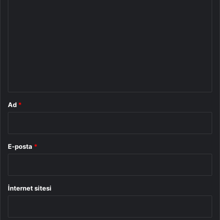
o
r
u
m
*
Ad
*
E-posta
*
İnternet sitesi