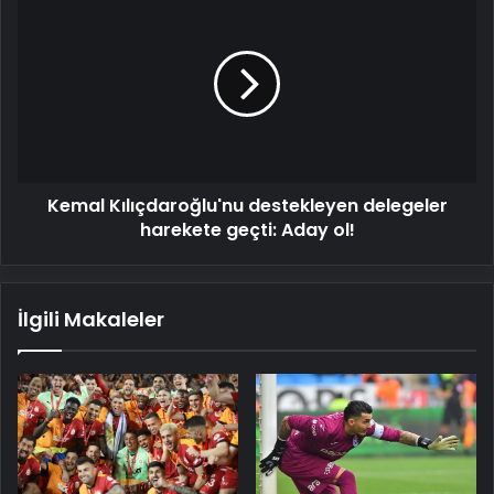
Kılıçdaroğlu'nu
destekleyen
delegeler
harekete
geçti:
Aday
ol!
Kemal Kılıçdaroğlu'nu destekleyen delegeler
harekete geçti: Aday ol!
İlgili Makaleler