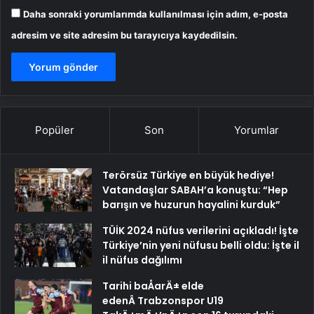
Daha sonraki yorumlarımda kullanılması için adım, e-posta
adresim ve site adresim bu tarayıcıya kaydedilsin.
Popüler
Son
Yorumlar
Terörsüz Türkiye en büyük hediye!
Vatandaşlar SABAH’a konuştu: “Hep
barışın ve huzurun hayalini kurduk”
TÜİK 2024 nüfus verilerini açıkladı! İşte
Türkiye’nin yeni nüfusu belli oldu: İşte il
il nüfus dağılımı
Tarihi baÅarÄ± elde
edenÂ Trabzonspor U19