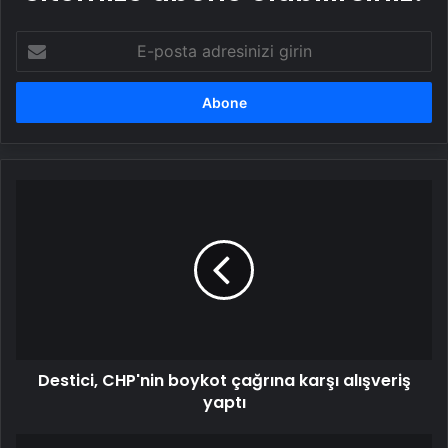
E-
posta
adresinizi
girin
Destici,
CHP'nin
boykot
çağrına
karşı
alışveriş
yaptı
Destici, CHP'nin boykot çağrına karşı alışveriş
yaptı
Kemal