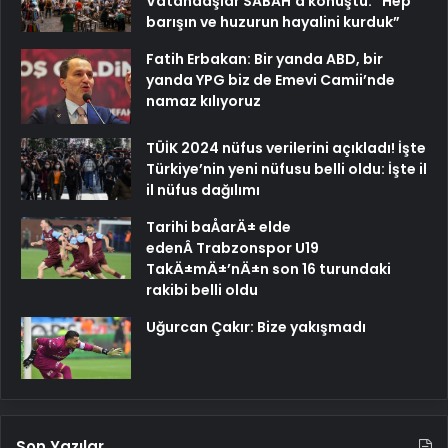
Vatandaşlar SABAH’a konuştu: “Hep
barışın ve huzurun hayalini kurduk”
Fatih Erbakan: Bir yanda ABD, bir
yanda YPG biz de Emevi Camii’nde
namaz kılıyoruz
TÜİK 2024 nüfus verilerini açıkladı! İşte
Türkiye’nin yeni nüfusu belli oldu: İşte il
il nüfus dağılımı
Tarihi baÅarÄ± elde
edenÂ Trabzonspor U19
TakÄ±mÄ±’nÄ±n son 16 turundaki
rakibi belli oldu
Uğurcan Çakır: Bize yakışmadı
Son Yazılar