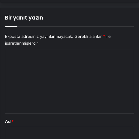
Bir yanıt yazın
E-posta adresiniz yayınlanmayacak.
Gerekli alanlar
*
ile
işaretlenmişlerdir
Y
o
r
u
m
*
Ad
*