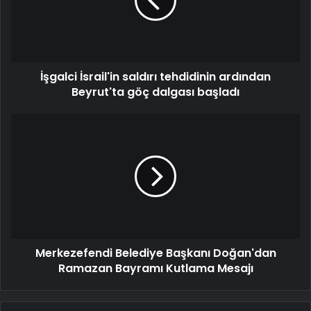
ardından
Beyrut'ta
göç
dalgası
başladı
İşgalci İsrail'in saldırı tehdidinin ardından
Beyrut'ta göç dalgası başladı
Merkezefendi
Belediye
Başkanı
Doğan'dan
Ramazan
Bayramı
Kutlama
Mesajı
Merkezefendi Belediye Başkanı Doğan'dan
Ramazan Bayramı Kutlama Mesajı