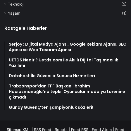
Teknoloji
(5)
Yaşam
(1)
Rastgele Haberler
Serjoy : Dijital Medya Ajansı, Google Reklam Ajansı, SEO
Ajansı ve Web Tasarım Ajansı
UETDS Nedir ? Uetds.com İle Akıllı Dijital Taşımacılık
Yazılımı
Datahost İle Güvenilir Sunucu Hizmetleri
Trabzonspor’dan TFF Başkanı İbrahim
Hacıosmanoğlu’na tepki! Oyuncular madalya törenine
çıkmadı
Günay Güvenç’ten şampiyonluk sözleri!
Sitemap XML
|
RSS Feed
|
Robots
|
Feed RSS
|
Feed Atom
|
Feed