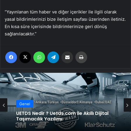
“Yayınlanan tüm haber ve diğer içerikler ile ilgili olarak
yasal bildirimlerinizi bize iletişim sayfası üzerinden iletiniz.
En kısa süre içerisinde bildirimlerinize geri dönüş
sağlanılacaktır.”
Facebook
X
WhatsApp
Telegram
Email'den paylaş
Yaz
Genel
UETDS Nedir ? Uetds.com İle Akıllı Dijital
Genel
Taşımacılık Yazılımı