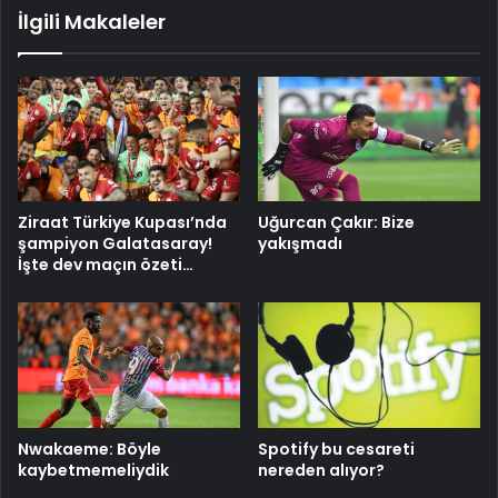
İlgili Makaleler
Ziraat Türkiye Kupası’nda
Uğurcan Çakır: Bize
şampiyon Galatasaray!
yakışmadı
İşte dev maçın özeti…
Nwakaeme: Böyle
Spotify bu cesareti
kaybetmemeliydik
nereden alıyor?