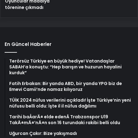
Oyuncular madalya
törenine çıkmadı
En Güncel Haberler
Terörsüz Türkiye en büyük hediye! Vatandaşlar
SABAH’a konuştu: “Hep barışın ve huzurun hayalini
kurduk”
Fatih Erbakan: Bir yanda ABD, bir yanda YPG biz de
Emevi Camii’nde namaz kılıyoruz
TÜİK 2024 nüfus verilerini açıkladı! İşte Türkiye’nin yeni
nüfusu belli oldu: İşte il il nüfus dağılımı
Tarihi baÅarÄ± elde edenÂ Trabzonspor U19
TakÄ±mÄ±’nÄ±n son 16 turundaki rakibi belli oldu
Uğurcan Çakır: Bize yakışmadı