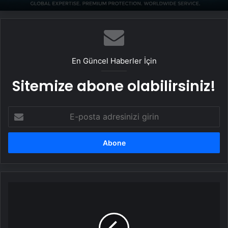
Datahost İle Güvenilir Sunucu Hizmetleri
En Güncel Haberler İçin
Sitemize abone olabilirsiniz!
E-
posta
adresinizi
girin
İşgalci
İsrail'in
saldırı
tehdidinin