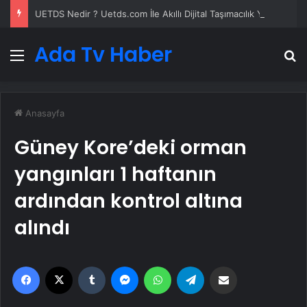
UETDS Nedir ? Uetds.com İle Akıllı Dijital Taşımacılık Yazılımı
Ada Tv Haber
Menü
A
Anasayfa
Güney Kore’deki orman
yangınları 1 haftanın
ardından kontrol altına
alındı
Facebook
X
Tumblr
Messenger
WhatsApp
Telegram
Email'den paylaş