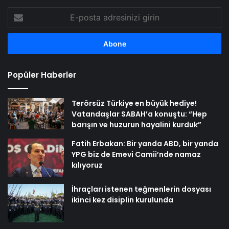
E-
posta
adresinizi
girin
Popüler Haberler
Terörsüz Türkiye en büyük hediye!
Vatandaşlar SABAH’a konuştu: “Hep
barışın ve huzurun hayalini kurduk”
Fatih Erbakan: Bir yanda ABD, bir yanda
YPG biz de Emevi Camii’nde namaz
kılıyoruz
İhraçları istenen teğmenlerin dosyası
ikinci kez disiplin kurulunda