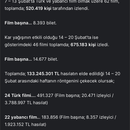
7 – 13 Şubat’ta Türk ve yabancı film olmak üzere 62 film,
toplamda;
520.419 kişi
tarafından izlendi.
Film başına…
8.393 bilet.
Kar yağışının etkili olduğu 14 – 20 Şubat’ta ise
gösterimdeki 46 filmi toplamda;
675.183 kişi
izledi.
Film başına…
14.677 bilet.
Toplamda;
133.245.301 TL
hasılatın elde edildiği 14 – 20
Şubat arasındaki haftanın röntgenini çekecek olursak;
24 Türk filmi….
491.327 (Film başına; 20.471 izleyici /
3.788.997 TL hasılat)
22 yabancı film..
. 183.856 (Film başına; 8.357 izleyici /
1.923.152 TL hasılat)