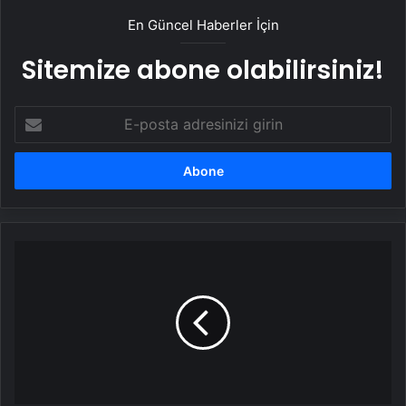
En Güncel Haberler İçin
Sitemize abone olabilirsiniz!
E-
posta
adresinizi
girin
Ünlü
isimlerden
kar
keyfi
paylaşımları