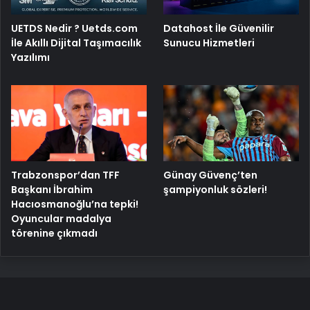
UETDS Nedir ? Uetds.com
Datahost İle Güvenilir
İle Akıllı Dijital Taşımacılık
Sunucu Hizmetleri
Yazılımı
Trabzonspor’dan TFF
Günay Güvenç’ten
Başkanı İbrahim
şampiyonluk sözleri!
Hacıosmanoğlu’na tepki!
Oyuncular madalya
törenine çıkmadı