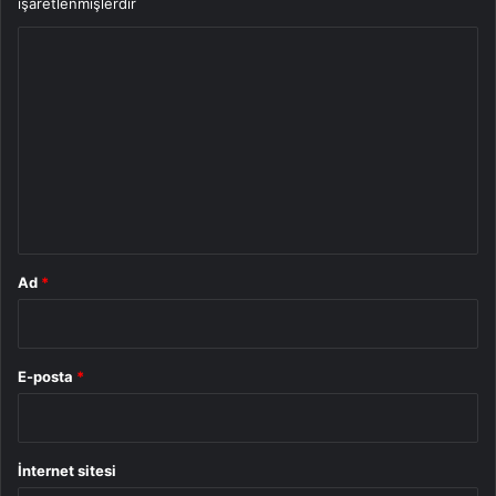
işaretlenmişlerdir
Y
o
r
u
m
*
Ad
*
E-posta
*
İnternet sitesi