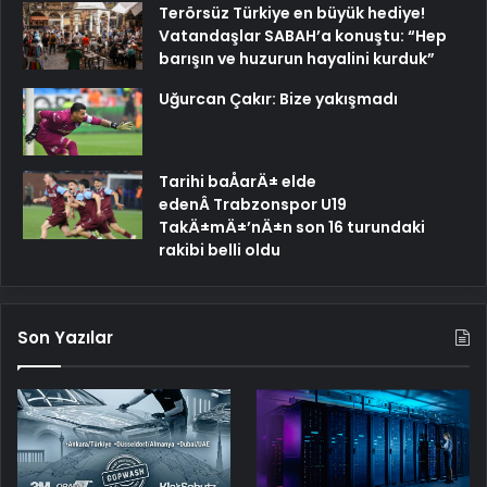
Terörsüz Türkiye en büyük hediye!
Vatandaşlar SABAH’a konuştu: “Hep
barışın ve huzurun hayalini kurduk”
Uğurcan Çakır: Bize yakışmadı
Tarihi baÅarÄ± elde
edenÂ Trabzonspor U19
TakÄ±mÄ±’nÄ±n son 16 turundaki
rakibi belli oldu
Son Yazılar