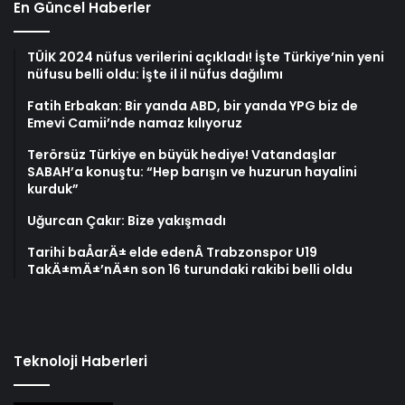
En Güncel Haberler
TÜİK 2024 nüfus verilerini açıkladı! İşte Türkiye’nin yeni
nüfusu belli oldu: İşte il il nüfus dağılımı
Fatih Erbakan: Bir yanda ABD, bir yanda YPG biz de
Emevi Camii’nde namaz kılıyoruz
Terörsüz Türkiye en büyük hediye! Vatandaşlar
SABAH’a konuştu: “Hep barışın ve huzurun hayalini
kurduk”
Uğurcan Çakır: Bize yakışmadı
Tarihi baÅarÄ± elde edenÂ Trabzonspor U19
TakÄ±mÄ±’nÄ±n son 16 turundaki rakibi belli oldu
Teknoloji Haberleri