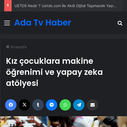
UETDS Nedir ? Uetds.com İle Akıllı Dijital Taşımacılık Yazılımı
Ada Tv Haber
Menü
A
Anasayfa
Kız çocuklara makine
öğrenimi ve yapay zeka
atölyesi
Facebook
X
Tumblr
Messenger
WhatsApp
Telegram
Email'den paylaş