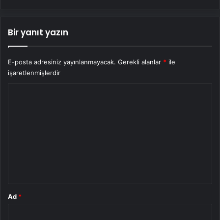
Bir yanıt yazın
E-posta adresiniz yayınlanmayacak.
Gerekli alanlar
*
ile
işaretlenmişlerdir
Y
o
r
u
m
*
Ad
*