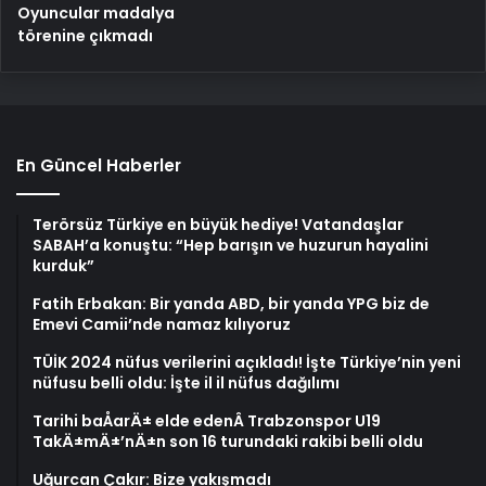
Oyuncular madalya
törenine çıkmadı
En Güncel Haberler
Terörsüz Türkiye en büyük hediye! Vatandaşlar
SABAH’a konuştu: “Hep barışın ve huzurun hayalini
kurduk”
Fatih Erbakan: Bir yanda ABD, bir yanda YPG biz de
Emevi Camii’nde namaz kılıyoruz
TÜİK 2024 nüfus verilerini açıkladı! İşte Türkiye’nin yeni
nüfusu belli oldu: İşte il il nüfus dağılımı
Tarihi baÅarÄ± elde edenÂ Trabzonspor U19
TakÄ±mÄ±’nÄ±n son 16 turundaki rakibi belli oldu
Uğurcan Çakır: Bize yakışmadı