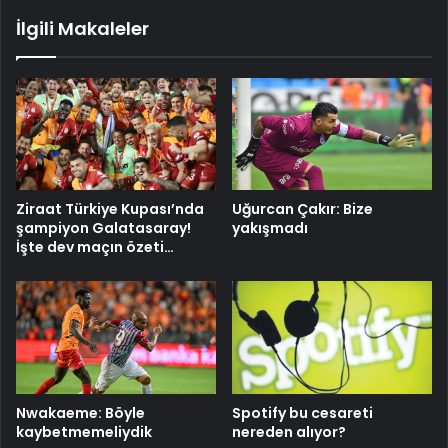
İlgili Makaleler
Ziraat Türkiye Kupası’nda
Uğurcan Çakır: Bize
şampiyon Galatasaray!
yakışmadı
İşte dev maçın özeti…
Nwakaeme: Böyle
Spotify bu cesareti
kaybetmemeliydik
nereden alıyor?