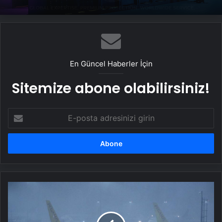
En Güncel Haberler İçin
Sitemize abone olabilirsiniz!
E-
posta
adresinizi
girin
İstanbul'da
kar
alarmı:
Sabiha