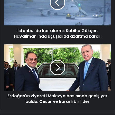
Gökçen
Havalimanı'nda
uçuşlarda
azaltma
kararı
İstanbul'da kar alarmı: Sabiha Gökçen
Havalimanı'nda uçuşlarda azaltma kararı
Erdoğan'ın
ziyareti
Malezya
basınında
geniş
yer
buldu:
Cesur
ve
Erdoğan'ın ziyareti Malezya basınında geniş yer
kararlı
bir
buldu: Cesur ve kararlı bir lider
lider