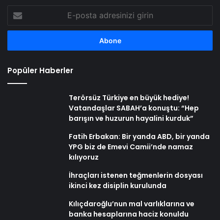
E-
posta
adresinizi
girin
Popüler Haberler
Terörsüz Türkiye en büyük hediye!
Vatandaşlar SABAH’a konuştu: “Hep
barışın ve huzurun hayalini kurduk”
Fatih Erbakan: Bir yanda ABD, bir yanda
YPG biz de Emevi Camii’nde namaz
kılıyoruz
İhraçları istenen teğmenlerin dosyası
ikinci kez disiplin kurulunda
Kılıçdaroğlu’nun mal varlıklarına ve
banka hesaplarına haciz konuldu