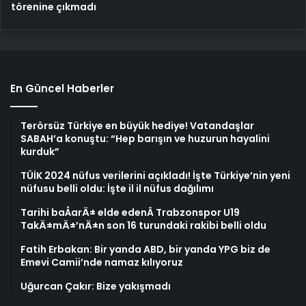
törenine çıkmadı
En Güncel Haberler
Terörsüz Türkiye en büyük hediye! Vatandaşlar
SABAH’a konuştu: “Hep barışın ve huzurun hayalini
kurduk”
TÜİK 2024 nüfus verilerini açıkladı! İşte Türkiye’nin yeni
nüfusu belli oldu: İşte il il nüfus dağılımı
Tarihi baÅarÄ± elde edenÂ Trabzonspor U19
TakÄ±mÄ±’nÄ±n son 16 turundaki rakibi belli oldu
Fatih Erbakan: Bir yanda ABD, bir yanda YPG biz de
Emevi Camii’nde namaz kılıyoruz
Uğurcan Çakır: Bize yakışmadı