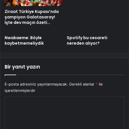
Ziraat Türkiye Kupası’nda
şampiyon Galatasaray!
İşte dev maçın özeti…
Nwakaeme: Böyle
Spotify bu cesareti
kaybetmemeliydik
nereden alıyor?
Bir yanıt yazın
E-posta adresiniz yayınlanmayacak.
Gerekli alanlar
*
ile
işaretlenmişlerdir
Y
o
r
u