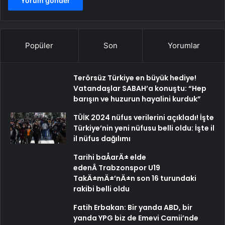
Popüler
Son
Yorumlar
Terörsüz Türkiye en büyük hediye!
Vatandaşlar SABAH’a konuştu: “Hep
barışın ve huzurun hayalini kurduk”
TÜİK 2024 nüfus verilerini açıkladı! İşte
Türkiye’nin yeni nüfusu belli oldu: İşte il
il nüfus dağılımı
Tarihi baÅarÄ± elde
edenÂ Trabzonspor U19
TakÄ±mÄ±’nÄ±n son 16 turundaki
rakibi belli oldu
Fatih Erbakan: Bir yanda ABD, bir
yanda YPG biz de Emevi Camii’nde