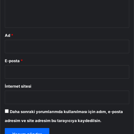
m
*
Ad
*
E-posta
*
İnternet sitesi
Daha sonraki yorumlarımda kullanılması için adım, e-posta
adresim ve site adresim bu tarayıcıya kaydedilsin.