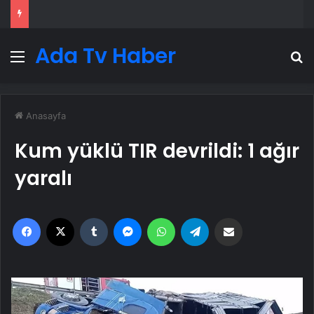
Ada Tv Haber
Menü
A
Anasayfa
Kum yüklü TIR devrildi: 1 ağır
yaralı
Facebook
X
Tumblr
Messenger
WhatsApp
Telegram
Email'den paylaş