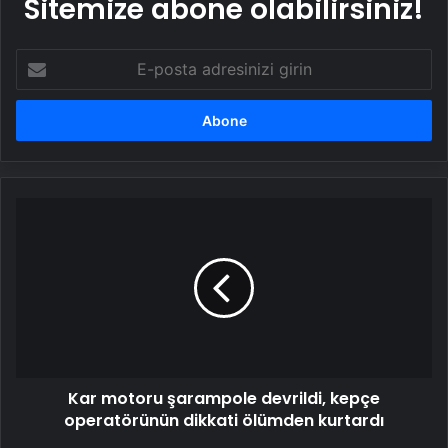
Sitemize abone olabilirsiniz!
E-
posta
adresinizi
girin
Kar
motoru
şarampole
devrildi,
kepçe
operatörünün
dikkati
ölümden
kurtardı
Kar motoru şarampole devrildi, kepçe
operatörünün dikkati ölümden kurtardı