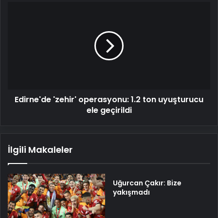
Edirne'de
'zehir'
operasyonu:
1.2
ton
uyuşturucu
ele
geçirildi
Edirne'de 'zehir' operasyonu: 1.2 ton uyuşturucu
ele geçirildi
İlgili Makaleler
Uğurcan Çakır: Bize
yakışmadı