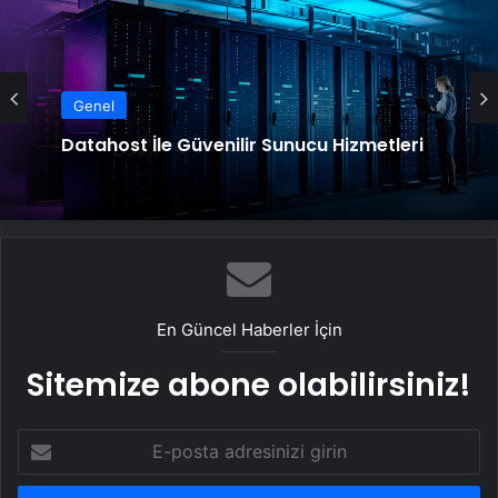
Genel
Datahost İle Güvenilir Sunucu Hizmetleri
En Güncel Haberler İçin
Sitemize abone olabilirsiniz!
E-
posta
adresinizi