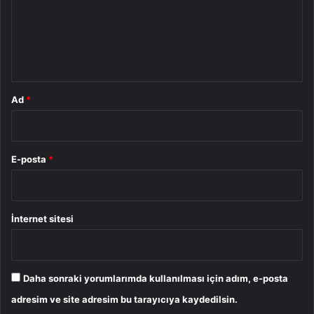
u
m
*
Ad
*
E-posta
*
İnternet sitesi
Daha sonraki yorumlarımda kullanılması için adım, e-posta
adresim ve site adresim bu tarayıcıya kaydedilsin.