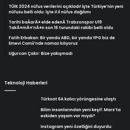
TÜİK 2024 nüfus verilerini açıkladı! İşte Türkiye’nin yeni
nüfusu belli oldu: İşte il il nüfus dağılımı
Tarihi baÅarÄ± elde edenÂ Trabzonspor U19
TakÄ±mÄ±’nÄ±n son 16 turundaki rakibi belli oldu
Fatih Erbakan: Bir yanda ABD, bir yanda YPG biz de
Emevi Camii’nde namaz kılıyoruz
Uğurcan Çakır: Bize yakışmadı
Teknoloji Haberleri
Türksat 6A kalıcı yörüngesine ulaştı
Bilim insanlarından yeni keşif: Mars’ta
eskiden yaşam var mıydı?
Instagram yeni özelliğini duyurdu: