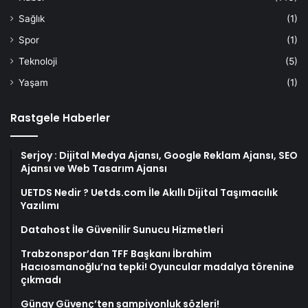
Sağlık
(1)
Spor
(1)
Teknoloji
(5)
Yaşam
(1)
Rastgele Haberler
Serjoy : Dijital Medya Ajansı, Google Reklam Ajansı, SEO
Ajansı ve Web Tasarım Ajansı
UETDS Nedir ? Uetds.com İle Akıllı Dijital Taşımacılık
Yazılımı
Datahost İle Güvenilir Sunucu Hizmetleri
Trabzonspor’dan TFF Başkanı İbrahim
Hacıosmanoğlu’na tepki! Oyuncular madalya törenine
çıkmadı
Günay Güvenç’ten şampiyonluk sözleri!