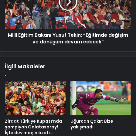
Tekin:
“Eğitimde
değişim
ve
dönüşüm
Milli Eğitim Bakanı Yusuf Tekin: “Eğitimde değişim
devam
edecek”
ve dönüşüm devam edecek”
İlgili Makaleler
Ziraat Türkiye Kupası’nda
Uğurcan Çakır: Bize
şampiyon Galatasaray!
yakışmadı
İşte dev maçın özeti…