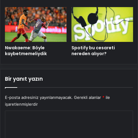
Nwakaeme: Böyle
Spotify bu cesareti
kaybetmemeliydik
nereden alıyor?
Bir yanıt yazın
E-posta adresiniz yayınlanmayacak.
Gerekli alanlar
*
ile
işaretlenmişlerdir
Y
o
r