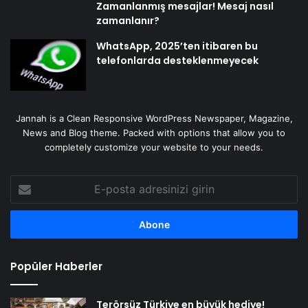
Zamanlanmış mesajlar! Mesaj nasıl
zamanlanır?
WhatsApp, 2025’ten itibaren bu
telefonlarda desteklenmeyecek
Jannah is a Clean Responsive WordPress Newspaper, Magazine,
News and Blog theme. Packed with options that allow you to
completely customize your website to your needs.
E-
posta
adresinizi
girin
Popüler Haberler
Terörsüz Türkiye en büyük hediye!