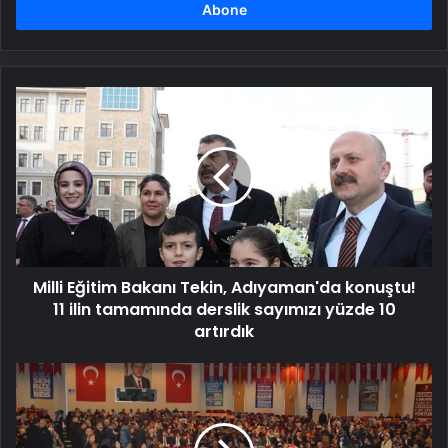
girin
Milli
Eğitim
Bakanı
Tekin,
Adıyaman'da
konuştu!
11
ilin
tamamında
Milli Eğitim Bakanı Tekin, Adıyaman'da konuştu!
derslik
sayımızı
11 ilin tamamında derslik sayımızı yüzde 10
yüzde
artırdık
10
artırdık
Milli
Eğitim
Bakanı
Yusuf