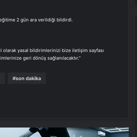
Galatasaray’da Fernando Muslera,
Bülent Korkmaz’ı yakaladı!
itime 2 gün ara verildiği bildirdi.
Yunus Akgün: Pazar günü 5. yıldızı
takmak istiyoruz
i olarak yasal bildirimlerinizi bize iletişim sayfası
Trabzonspor’da Fatih Tekke, ilk
rimlerinize geri dönüş sağlanılacaktır.”
finalinden üzgün ayrıldı
e
son dakika
Osimhen Galatasaray tarihine
geçti! Tribünler: “Taraftar çıldırdı
Osimhen’i istiyor”
TFF, Ziraat Türkiye Kupası’nı kazanan
Galatasaray’ı kutladı