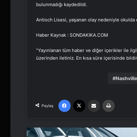
bulunmadığı kaydedildi.
Antioch Lisesi, yaşanan olay nedeniyle okulda eğ
Haber Kaynak : SONDAKIKA.COM
“Yayınlanan tüm haber ve diğer içerikler ile ilgil
üzerinden iletiniz. En kısa süre içerisinde bildi
Nashvill
Facebook
X
Email'den paylaş
Yaz
Paylaş