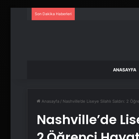
Son Dakika Haberleri
ANASAYFA
Anasayfa
/
Nashville’de Liseye Silahlı Saldırı: 2 Öğ
Nashville’de Lise
2 Öğrenci Hayat