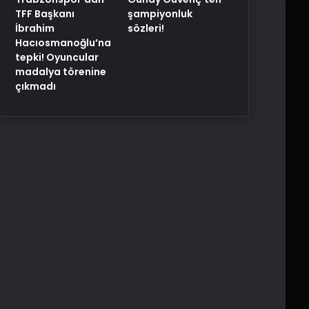
TFF Başkanı
şampiyonluk
İbrahim
sözleri!
Hacıosmanoğlu’na
tepki! Oyuncular
madalya törenine
çıkmadı