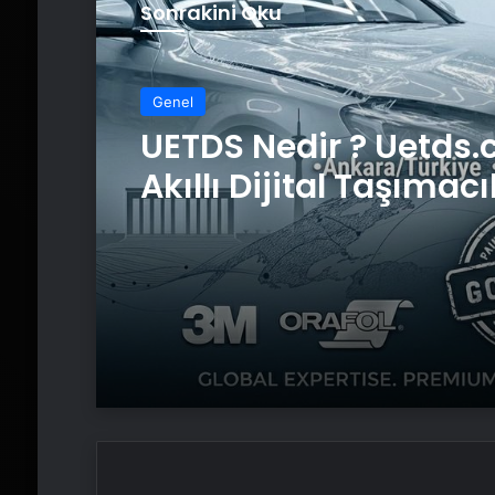
Sonrakini Oku
Genel
UETDS Nedir ? Uetds.
Akıllı Dijital Taşımacı
Yazılımı