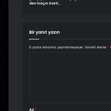
dev maçın özeti…
Bir yanıt yazın
E-posta adresiniz yayınlanmayacak.
Gerekli alanlar
*
i
Y
o
r
u
m
*
Ad
*