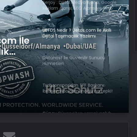
Serjoy : Dijital Medya Ajansı, Google
Reklam Ajansı, SEO Ajansı ve Web
Tasarım Ajansı
UETDS Nedir ? Uetds.com İle Akıllı
Dijital Taşımacılık Yazılımı
com İle
lık
Datahost İle Güvenilir Sunucu
Hizmetleri
Trabzonspor’dan TFF Başkanı
İbrahim Hacıosmanoğlu’na tepki!
Oyuncular madalya törenine
çıkmadı
Günay Güvenç’ten şampiyonluk
sözleri!