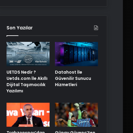
Son Yazılar
UETDS Nedir ?
Datahost İle
Uetds.com İle Akıllı
Güvenilir Sunucu
Dijital Taşımacılık
Hizmetleri
Yazılımı
Trabzonspor’dan
Günay Güvenç’ten