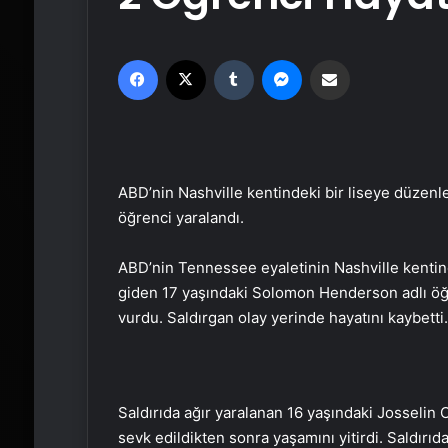
Facebook
X
Tumblr
Messenger
Email'den paylaş
ABD’nin Nashville kentindeki bir liseye düzenlen
öğrenci yaralandı.
ABD’nin Tennessee eyaletinin Nashville kentinde
giden 17 yaşındaki Solomon Henderson adlı öğre
vurdu. Saldırgan olay yerinde hayatını kaybetti.
Saldırıda ağır yaralanan 16 yaşındaki Josselin 
sevk edildikten sonra yaşamını yitirdi. Saldırıd