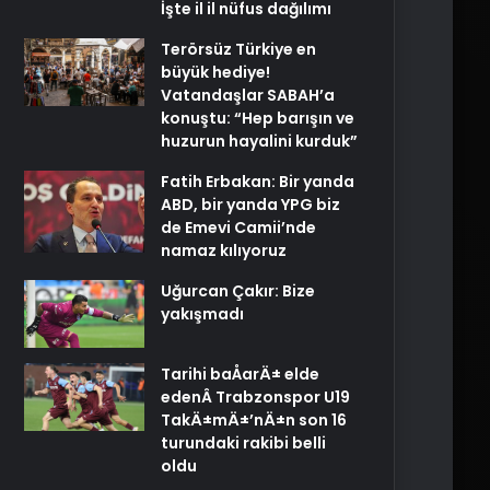
İşte il il nüfus dağılımı
Terörsüz Türkiye en
büyük hediye!
Vatandaşlar SABAH’a
konuştu: “Hep barışın ve
huzurun hayalini kurduk”
Fatih Erbakan: Bir yanda
ABD, bir yanda YPG biz
de Emevi Camii’nde
namaz kılıyoruz
Uğurcan Çakır: Bize
yakışmadı
Tarihi baÅarÄ± elde
edenÂ Trabzonspor U19
TakÄ±mÄ±’nÄ±n son 16
turundaki rakibi belli
oldu