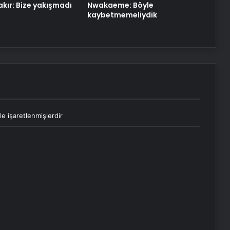
kır: Bize yakışmadı
Nwakaeme: Böyle
kaybetmemeliydik
le işaretlenmişlerdir