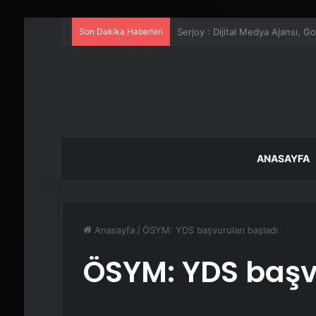
Son Dakika Haberleri
UETDS Nedir ? Uetds.com İle Akıll
ANASAYFA
Anasayfa
/
ÖSYM: YDS başvuruları başladı
ÖSYM: YDS başv