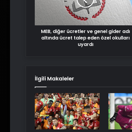
gider
adı
altında
ücret
MEB, diğer ücretler ve genel gider adı
talep
eden
altında ücret talep eden özel okulları
özel
uyardı
okulları
uyardı
İlgili Makaleler