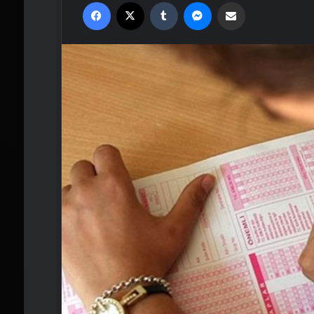
Facebook
X
Tumblr
Messenger
Email'den paylaş