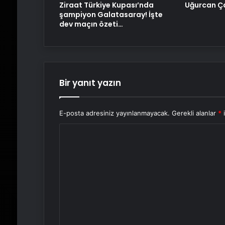
Ziraat Türkiye Kupası’nda
Uğurcan Ça
şampiyon Galatasaray! İşte
dev maçın özeti…
Bir yanıt yazın
E-posta adresiniz yayınlanmayacak.
Gerekli alanlar
*
i
Y
o
r
u
m
*