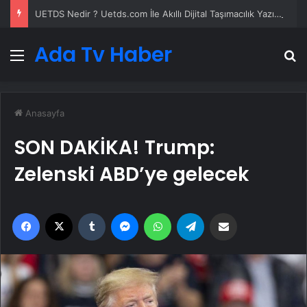
UETDS Nedir ? Uetds.com İle Akıllı Dijital Taşımacılık Yazılımı
Ada Tv Haber
Menü
A
Anasayfa
SON DAKİKA! Trump:
Zelenski ABD’ye gelecek
Facebook
X
Tumblr
Messenger
WhatsApp
Telegram
Email'den paylaş