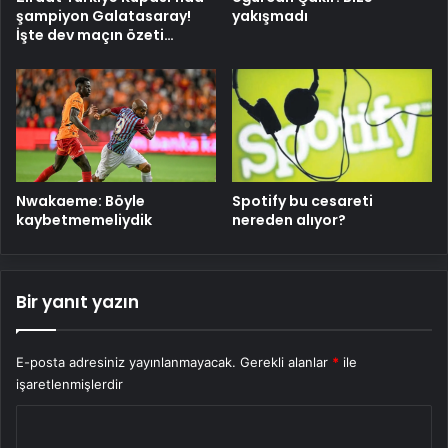
şampiyon Galatasaray!
yakışmadı
İşte dev maçın özeti…
Nwakaeme: Böyle
Spotify bu cesareti
kaybetmemeliydik
nereden alıyor?
Bir yanıt yazın
E-posta adresiniz yayınlanmayacak.
Gerekli alanlar
*
ile
işaretlenmişlerdir
Y