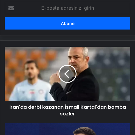
E-
posta
adresinizi
girin
İran'da
derbi
kazanan
İsmail
Kartal'dan
bomba
sözler
İran'da derbi kazanan İsmail Kartal'dan bomba
sözler
Ukrayna
Devlet