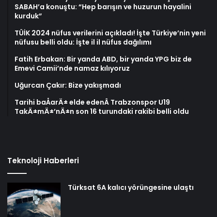
SABAH’a konuştu: “Hep barışın ve huzurun hayalini
kurduk”
TÜİK 2024 nüfus verilerini açıkladı! İşte Türkiye’nin yeni
nüfusu belli oldu: İşte il il nüfus dağılımı
Fatih Erbakan: Bir yanda ABD, bir yanda YPG biz de
Emevi Camii’nde namaz kılıyoruz
Uğurcan Çakır: Bize yakışmadı
Tarihi baÅarÄ± elde edenÂ Trabzonspor U19
TakÄ±mÄ±’nÄ±n son 16 turundaki rakibi belli oldu
Teknoloji Haberleri
Türksat 6A kalıcı yörüngesine ulaştı