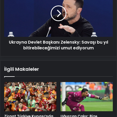
Başkanı
Zelensky:
Savaşı
bu
yıl
bitirebileceğimizi
umut
Ukrayna Devlet Başkanı Zelensky: Savaşı bu yıl
ediyorum
bitirebileceğimizi umut ediyorum
İlgili Makaleler
Ziraat Türkiye Kupası’nda
Uğurcan Çakır: Bize