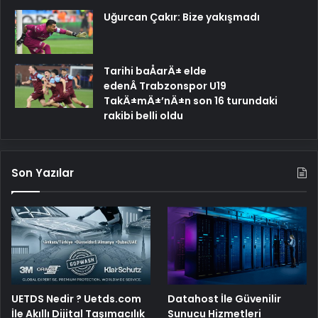
Uğurcan Çakır: Bize yakışmadı
Tarihi baÅarÄ± elde
edenÂ Trabzonspor U19
TakÄ±mÄ±’nÄ±n son 16 turundaki
rakibi belli oldu
Son Yazılar
UETDS Nedir ? Uetds.com
Datahost İle Güvenilir
İle Akıllı Dijital Taşımacılık
Sunucu Hizmetleri