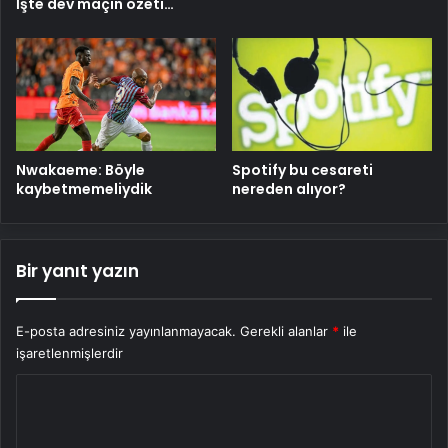
İşte dev maçın özeti…
Nwakaeme: Böyle
Spotify bu cesareti
kaybetmemeliydik
nereden alıyor?
Bir yanıt yazın
E-posta adresiniz yayınlanmayacak.
Gerekli alanlar
*
ile
işaretlenmişlerdir
Y
o