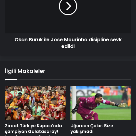
Jose
Mourinho
disipline
sevk
edildi
Okan Buruk ile Jose Mourinho disipline sevk
edildi
İlgili Makaleler
Ziraat Türkiye Kupası’nda
Uğurcan Çakır: Bize
şampiyon Galatasaray!
yakışmadı