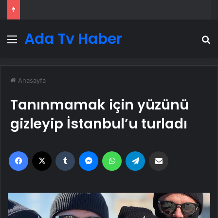
Ada Tv Haber
Menü
A
Anasayfa
Tanınmamak için yüzünü
gizleyip İstanbul’u turladı
Facebook
X
Tumblr
Messenger
WhatsApp
Telegram
Email'den paylaş