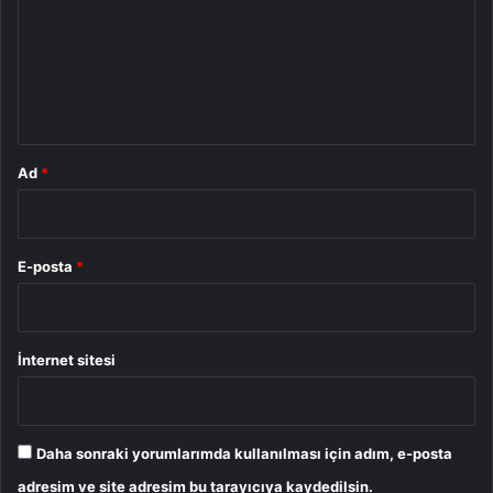
r
u
m
*
Ad
*
E-posta
*
İnternet sitesi
Daha sonraki yorumlarımda kullanılması için adım, e-posta
adresim ve site adresim bu tarayıcıya kaydedilsin.