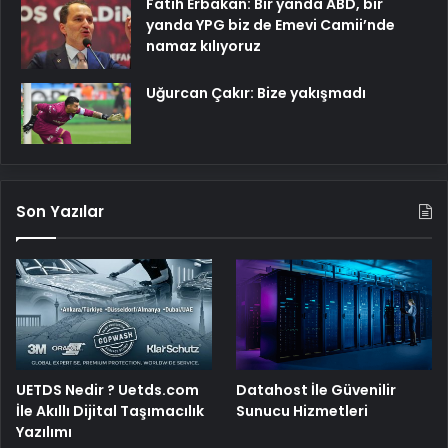
Fatih Erbakan: Bir yanda ABD, bir
yanda YPG biz de Emevi Camii’nde
namaz kılıyoruz
Uğurcan Çakır: Bize yakışmadı
Son Yazılar
UETDS Nedir ? Uetds.com
Datahost İle Güvenilir
İle Akıllı Dijital Taşımacılık
Sunucu Hizmetleri
Yazılımı