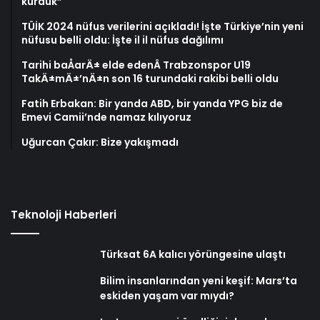
kurduk”
TÜİK 2024 nüfus verilerini açıkladı! İşte Türkiye’nin yeni
nüfusu belli oldu: İşte il il nüfus dağılımı
Tarihi baÅarÄ± elde edenÂ Trabzonspor U19
TakÄ±mÄ±’nÄ±n son 16 turundaki rakibi belli oldu
Fatih Erbakan: Bir yanda ABD, bir yanda YPG biz de
Emevi Camii’nde namaz kılıyoruz
Uğurcan Çakır: Bize yakışmadı
Teknoloji Haberleri
Türksat 6A kalıcı yörüngesine ulaştı
Bilim insanlarından yeni keşif: Mars’ta
eskiden yaşam var mıydı?