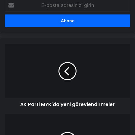
E-
posta
adresinizi
girin
AK
Parti
MYK'da
yeni
görevlendirmeler
AK Parti MYK'da yeni görevlendirmeler
Okan
Buruk
ile