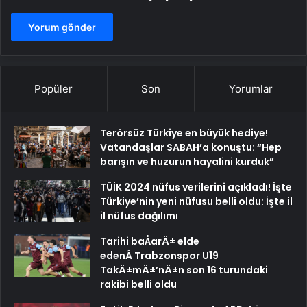
Popüler
Son
Yorumlar
Terörsüz Türkiye en büyük hediye!
Vatandaşlar SABAH’a konuştu: “Hep
barışın ve huzurun hayalini kurduk”
TÜİK 2024 nüfus verilerini açıkladı! İşte
Türkiye’nin yeni nüfusu belli oldu: İşte il
il nüfus dağılımı
Tarihi baÅarÄ± elde
edenÂ Trabzonspor U19
TakÄ±mÄ±’nÄ±n son 16 turundaki
rakibi belli oldu