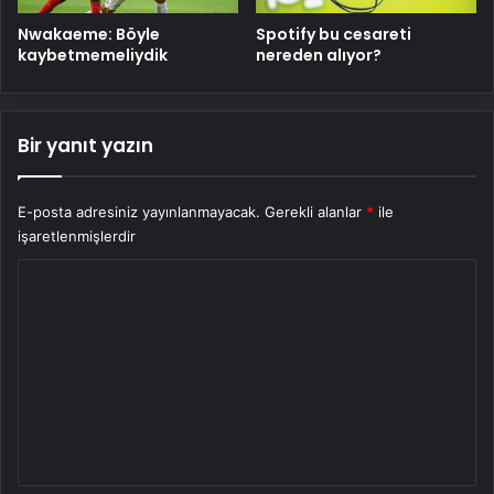
Nwakaeme: Böyle
Spotify bu cesareti
kaybetmemeliydik
nereden alıyor?
Bir yanıt yazın
E-posta adresiniz yayınlanmayacak.
Gerekli alanlar
*
ile
işaretlenmişlerdir
Y
o
r
u
m
*