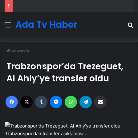
Ada Tv Haber
Menü
A
Anasayfa
Trabzonspor’da Trezeguet,
Al Ahly’ye transfer oldu
Facebook
X
Tumblr
Messenger
WhatsApp
Telegram
Email'den paylaş
Trabzonspor’dan transfer açıklaması…