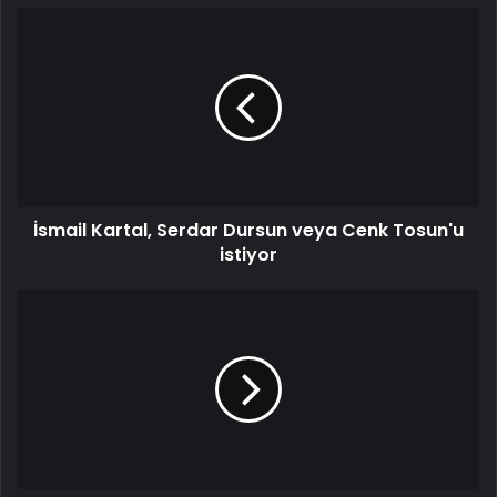
İsmail
Kartal,
Serdar
Dursun
veya
Cenk
Tosun'u
istiyor
İsmail Kartal, Serdar Dursun veya Cenk Tosun'u
istiyor
Avrupa'nın
5
büyük
liginden
son
görünüm!