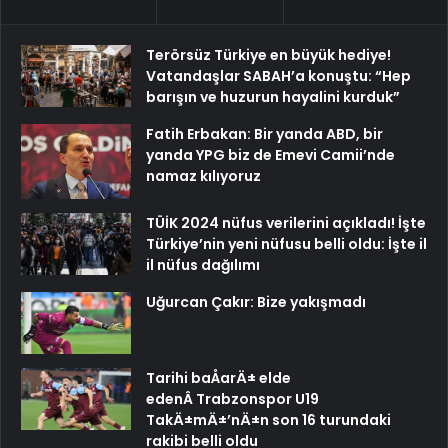
Terörsüz Türkiye en büyük hediye!
Vatandaşlar SABAH’a konuştu: “Hep
barışın ve huzurun hayalini kurduk”
Fatih Erbakan: Bir yanda ABD, bir
yanda YPG biz de Emevi Camii’nde
namaz kılıyoruz
TÜİK 2024 nüfus verilerini açıkladı! İşte
Türkiye’nin yeni nüfusu belli oldu: İşte il
il nüfus dağılımı
Uğurcan Çakır: Bize yakışmadı
Tarihi baÅarÄ± elde
edenÂ Trabzonspor U19
TakÄ±mÄ±’nÄ±n son 16 turundaki
rakibi belli oldu