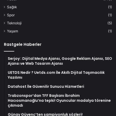
Sağlık
(1)
Spor
(1)
Teknoloji
(5)
Yaşam
(1)
Rastgele Haberler
Serjoy : Dijital Medya Ajansı, Google Reklam Ajansı, SEO
Ajansı ve Web Tasarım Ajansı
UETDS Nedir ? Uetds.com İle Akıllı Dijital Taşımacılık
Yazılımı
Datahost İle Güvenilir Sunucu Hizmetleri
Trabzonspor’dan TFF Başkanı İbrahim
Hacıosmanoğlu’na tepki! Oyuncular madalya törenine
çıkmadı
Günay Güvenç’ten şampiyonluk sözleri!