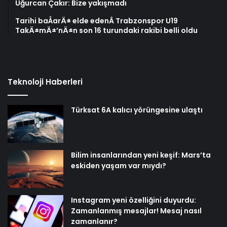
Uğurcan Çakır: Bize yakışmadı
Tarihi baÅarÄ± elde edenÂ Trabzonspor U19
TakÄ±mÄ±’nÄ±n son 16 turundaki rakibi belli oldu
Teknoloji Haberleri
Türksat 6A kalıcı yörüngesine ulaştı
Bilim insanlarından yeni keşif: Mars’ta
eskiden yaşam var mıydı?
Instagram yeni özelliğini duyurdu:
Zamanlanmış mesajlar! Mesaj nasıl
zamanlanır?