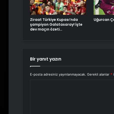
Ziraat Türkiye Kupası’nda
Uğurcan Ça
şampiyon Galatasaray! İşte
dev maçın özeti…
Bir yanıt yazın
E-posta adresiniz yayınlanmayacak.
Gerekli alanlar
*
i
Y
o
r
u