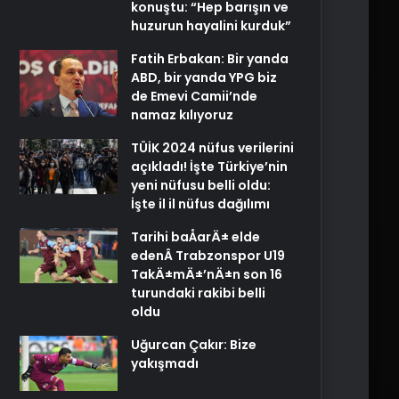
konuştu: “Hep barışın ve
huzurun hayalini kurduk”
Fatih Erbakan: Bir yanda
ABD, bir yanda YPG biz
de Emevi Camii’nde
namaz kılıyoruz
TÜİK 2024 nüfus verilerini
açıkladı! İşte Türkiye’nin
yeni nüfusu belli oldu:
İşte il il nüfus dağılımı
Tarihi baÅarÄ± elde
edenÂ Trabzonspor U19
TakÄ±mÄ±’nÄ±n son 16
turundaki rakibi belli
oldu
Uğurcan Çakır: Bize
yakışmadı