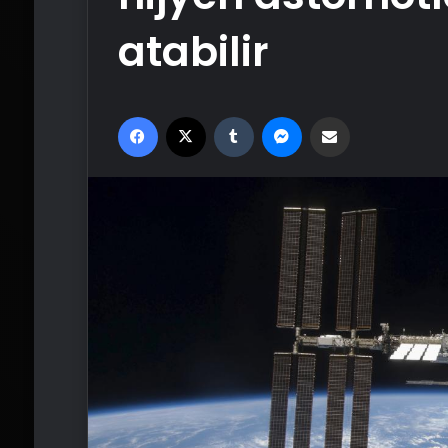
atabilir
Facebook
X
Tumblr
Messenger
Email'den paylaş