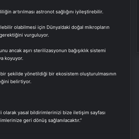
liğin artırılması astronot sağlığını iyileştirebilir.
Galatasaray’da Fernando Muslera,
Bülent Korkmaz’ı yakaladı!
bilir olabilmesi için Dünya’daki doğal mikropların
gerektiğini vurguluyor.
Yunus Akgün: Pazar günü 5. yıldızı
takmak istiyoruz
nu ancak aşırı sterilizasyonun bağışıklık sistemi
ya koyuyor.
Trabzonspor’da Fatih Tekke, ilk
 bir şekilde yönetildiği bir ekosistem oluşturulmasının
finalinden üzgün ayrıldı
ğini belirtiyor.
Osimhen Galatasaray tarihine
geçti! Tribünler: “Taraftar çıldırdı
Osimhen’i istiyor”
i olarak yasal bildirimlerinizi bize iletişim sayfası
rimlerinize geri dönüş sağlanılacaktır.”
TFF, Ziraat Türkiye Kupası’nı kazanan
Galatasaray’ı kutladı