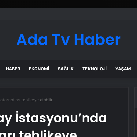
ı Dijital Taşımacılık Yazılımı
Ada Tv Haber
HABER
EKONOMI
SAĞLIK
TEKNOLOJI
YAŞAM
tornotları tehlikeye atabilir
ay İstasyonu’nda
arı tehlikeye