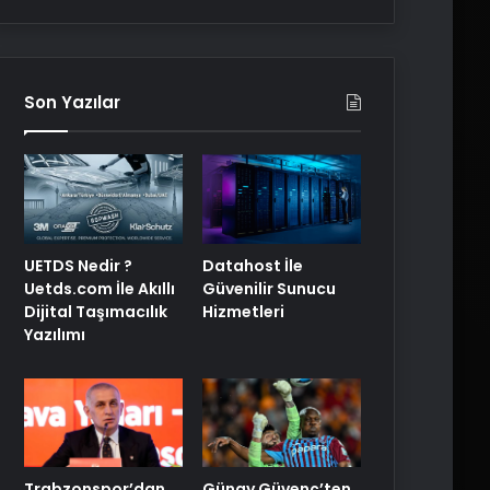
Son Yazılar
UETDS Nedir ?
Datahost İle
Uetds.com İle Akıllı
Güvenilir Sunucu
Dijital Taşımacılık
Hizmetleri
Yazılımı
Trabzonspor’dan
Günay Güvenç’ten