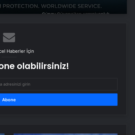
Galatasaray’da Fernando Muslera,
Bülent Korkmaz’ı yakaladı!
Yunus Akgün: Pazar günü 5. yıldızı
takmak istiyoruz
el Haberler İçin
ne olabilirsiniz!
Trabzonspor’da Fatih Tekke, ilk
finalinden üzgün ayrıldı
Osimhen Galatasaray tarihine
geçti! Tribünler: “Taraftar çıldırdı
Osimhen’i istiyor”
TFF, Ziraat Türkiye Kupası’nı kazanan
Galatasaray’ı kutladı