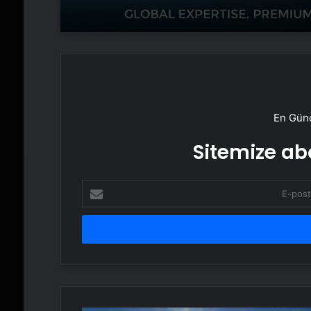
En Günc
Sitemize abo
E-
posta
adresinizi
girin