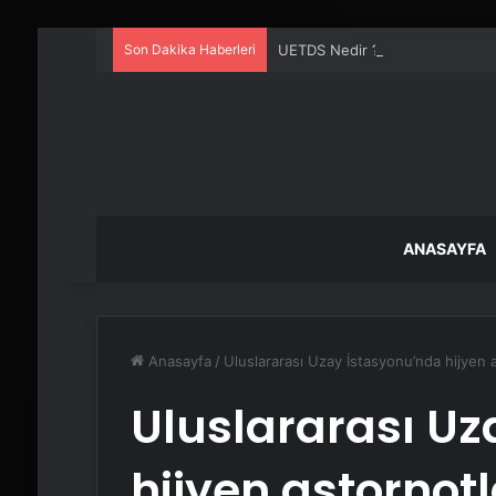
Son Dakika Haberleri
UETDS Nedir ? Uetds.com İle Akıll
ANASAYFA
Anasayfa
/
Uluslararası Uzay İstasyonu’nda hijyen as
Uluslararası Uz
hijyen astornotl