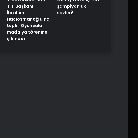
TFF Başkanı
şampiyonluk
İbrahim
sözleri!
Hacıosmanoğlu’na
tepki! Oyuncular
madalya törenine
çıkmadı