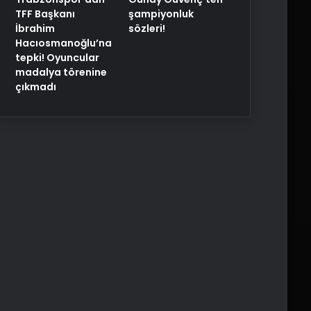
TFF Başkanı
şampiyonluk
İbrahim
sözleri!
Hacıosmanoğlu’na
tepki! Oyuncular
madalya törenine
çıkmadı