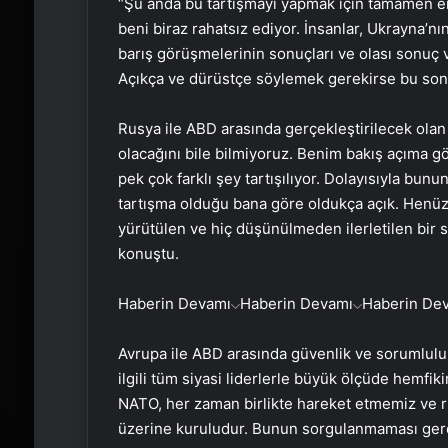
“Şu anda bu tartışmayı yapmak için tamamen er
beni biraz rahatsız ediyor. İnsanlar, Ukrayna
barış görüşmelerinin sonuçları ve olası sonuç
Açıkça ve dürüstçe söylemek gerekirse bu so
Rusya ile ABD arasında gerçekleştirilecek ola
olacağını bile bilmiyoruz. Benim bakış açıma g
pek çok farklı şey tartışılıyor. Dolayısıyla bu
tartışma olduğu bana göre oldukça açık. Henüz
yürütülen ve hiç düşünülmeden ilerletilen bir s
konuştu.
Haberin Devamı
Haberin Devamı
Haberin De
Avrupa ile ABD arasında güvenlik ve sorumlul
ilgili tüm siyasi liderlerle büyük ölçüde hemfik
NATO, her zaman birlikte hareket etmemiz ve r
üzerine kuruludur. Bunun sorgulanmaması gereki