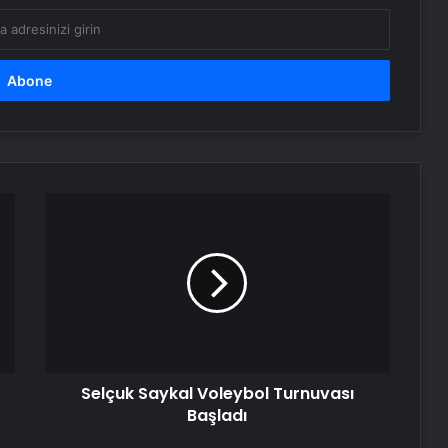
Selçuk
Saykal
Voleybol
Turnuvası
Başladı
Selçuk Saykal Voleybol Turnuvası
Başladı