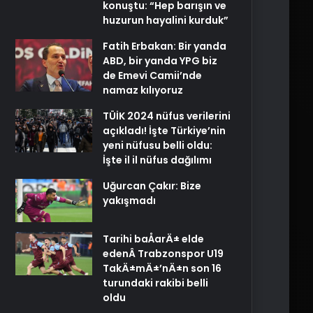
konuştu: “Hep barışın ve
huzurun hayalini kurduk”
Fatih Erbakan: Bir yanda
ABD, bir yanda YPG biz
de Emevi Camii’nde
namaz kılıyoruz
TÜİK 2024 nüfus verilerini
açıkladı! İşte Türkiye’nin
yeni nüfusu belli oldu:
İşte il il nüfus dağılımı
Uğurcan Çakır: Bize
yakışmadı
Tarihi baÅarÄ± elde
edenÂ Trabzonspor U19
TakÄ±mÄ±’nÄ±n son 16
turundaki rakibi belli
oldu