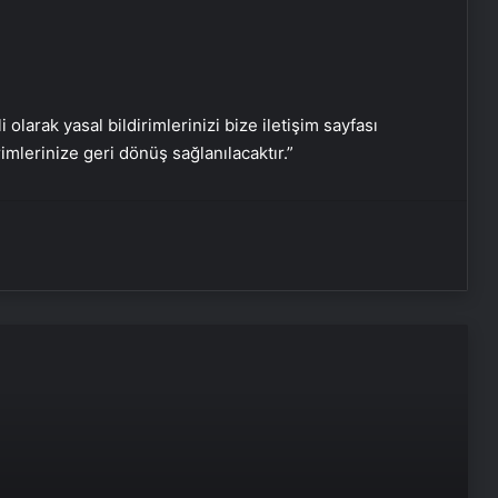
Serjoy : Dijital Medya Ajansı, Google
Reklam Ajansı, SEO Ajansı ve Web
Tasarım Ajansı
i olarak yasal bildirimlerinizi bize iletişim sayfası
rimlerinize geri dönüş sağlanılacaktır.”
UETDS Nedir ? Uetds.com İle Akıllı
Dijital Taşımacılık Yazılımı
Datahost İle Güvenilir Sunucu
Hizmetleri
Trabzonspor’dan TFF Başkanı
İbrahim Hacıosmanoğlu’na tepki!
Oyuncular madalya törenine
çıkmadı
Günay Güvenç’ten şampiyonluk
sözleri!