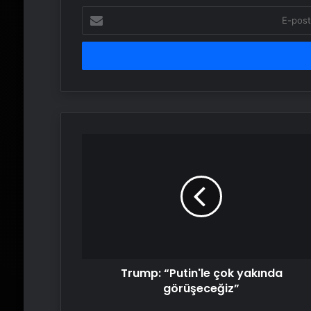
E-
posta
adresinizi
girin
Trump:
“Putin'le
çok
yakında
görüşeceğiz”
Trump: “Putin'le çok yakında
görüşeceğiz”