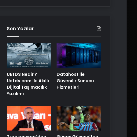
Son Yazılar
UETDS Nedir ?
Datahost İle
Uetds.com İle Akıllı
Güvenilir Sunucu
Dijital Taşımacılık
Hizmetleri
Yazılımı
Trabzonspor’dan
Günay Güvenç’ten