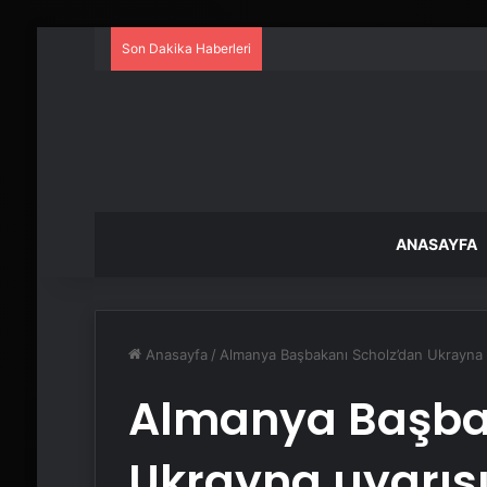
Son Dakika Haberleri
ANASAYFA
Anasayfa
/
Almanya Başbakanı Scholz’dan Ukrayna 
Almanya Başba
Ukrayna uyarıs