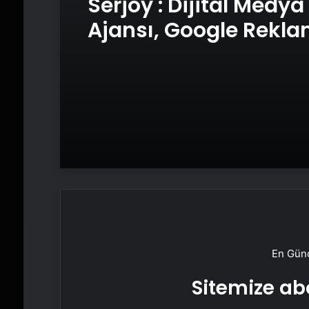
Serjoy : Dijital Medya
Ajansı, Google Rekl
Ajansı, SEO Ajansı v
Tasarım Ajansı
En Günc
Sitemize abo