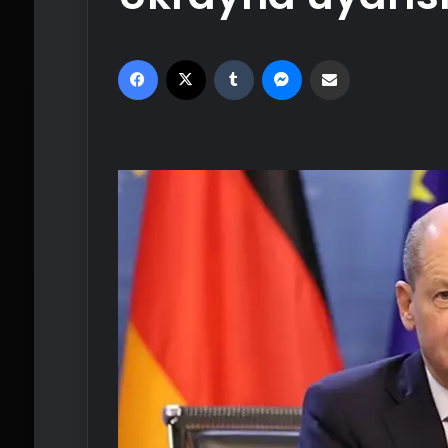
Facebook
X
Tumblr
Messenger
Email'den paylaş