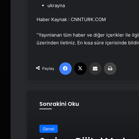
ukrayna
Haber Kaynak : CNNTURK.COM
“Yayınlanan tüm haber ve diğer içerikler ile ilgil
üzerinden iletiniz. En kısa süre içerisinde bildi
Facebook
X
Email'den paylaş
Yaz
Paylaş
Sonrakini Oku
Genel