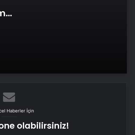
am
Galatasaray’da Fernando Muslera,
e Web
Bülent Korkmaz’ı yakaladı!
Yunus Akgün: Pazar günü 5. yıldızı
takmak istiyoruz
Trabzonspor’da Fatih Tekke, ilk
finalinden üzgün ayrıldı
Osimhen Galatasaray tarihine
geçti! Tribünler: “Taraftar çıldırdı
el Haberler İçin
Osimhen’i istiyor”
ne olabilirsiniz!
TFF, Ziraat Türkiye Kupası’nı kazanan
Galatasaray’ı kutladı