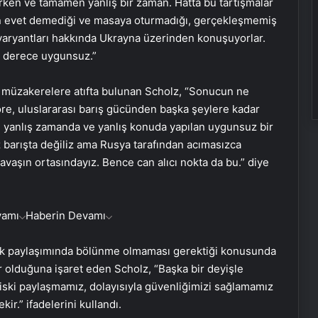
ken ve tamamen yanlış bir zaman. Hatta bu tartışmalar
’nın evet demediği ve masaya oturmadığı, gerçekleşmemiş
 varyantları hakkında Ukrayna üzerinden konuşuyorlar.
n derece uygunsuz.”
n müzakerelere atıfta bulunan Scholz, “Sonucun ne
öre, uluslararası barış gücünden başka şeylere kadar
nun yanlış zamanda ve yanlış konuda yapılan uygunsuz bir
 barışta değiliz ama Rusya tarafından acımasızca
avaşın ortasındayız. Bence can alıcı nokta da bu.” diye
vamı
Haberin Devamı
uk paylaşımında bölünme olmaması gerektiği konusunda
ir olduğuna işaret eden Scholz, “Başka bir deyişle
iski paylaşmamız, dolayısıyla güvenliğimizi sağlamamız
r.” ifadelerini kullandı.