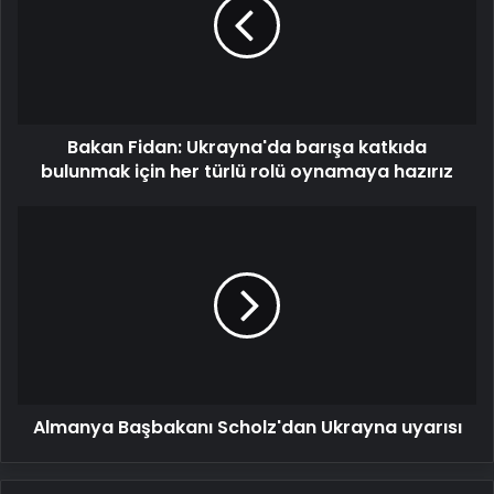
barışa
katkıda
bulunmak
için
her
türlü
Bakan Fidan: Ukrayna'da barışa katkıda
rolü
oynamaya
bulunmak için her türlü rolü oynamaya hazırız
hazırız
Almanya
Başbakanı
Scholz'dan
Ukrayna
uyarısı
Almanya Başbakanı Scholz'dan Ukrayna uyarısı