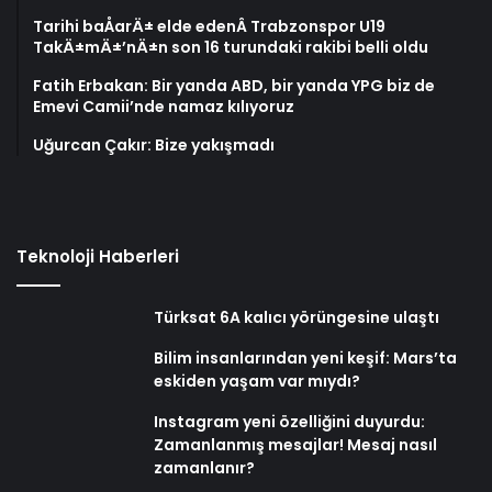
Tarihi baÅarÄ± elde edenÂ Trabzonspor U19
TakÄ±mÄ±’nÄ±n son 16 turundaki rakibi belli oldu
Fatih Erbakan: Bir yanda ABD, bir yanda YPG biz de
Emevi Camii’nde namaz kılıyoruz
Uğurcan Çakır: Bize yakışmadı
Teknoloji Haberleri
Türksat 6A kalıcı yörüngesine ulaştı
Bilim insanlarından yeni keşif: Mars’ta
eskiden yaşam var mıydı?
Instagram yeni özelliğini duyurdu:
Zamanlanmış mesajlar! Mesaj nasıl
zamanlanır?