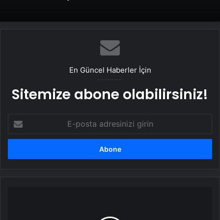
En Güncel Haberler İçin
Sitemize abone olabilirsiniz!
E-
posta
adresinizi
girin
Bakan
Fidan:
Ukrayna'da