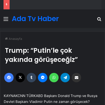
Ada Tv Haber
Menü
A
Anasayfa
Trump: “Putin’le çok
yakında görüşeceğiz”
Facebook
X
Tumblr
Messenger
WhatsApp
Telegram
Email'den paylaş
KAYNAK
CNN TÜRK
ABD Başkanı Donald Trump ve Rusya
Devlet Başkanı Vladimir Putin ne zaman görüşecek?