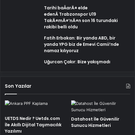
Tarihi baÅarÄ± elde
edenÂ Trabzonspor U19
TakÄ±mÄ±’nÄ±n son 16 turundaki
rakibi belli oldu
Fatih Erbakan: Bir yanda ABD, bir
yanda YPG biz de Emevi Camii’nde
namaz kılıyoruz
Uğurcan Çakır: Bize yakışmadı
Son Yazılar
UETDS Nedir ? Uetds.com
Datahost İle Güvenilir
İle Akıllı Dijital Taşımacılık
Sunucu Hizmetleri
Yazılımı