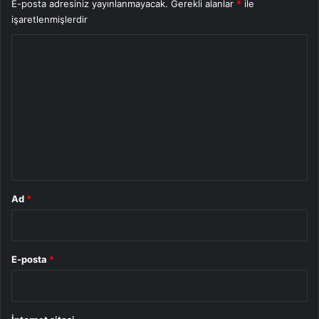
E-posta adresiniz yayınlanmayacak.
Gerekli alanlar
*
ile
işaretlenmişlerdir
Y
o
r
u
m
*
Ad
*
E-posta
*