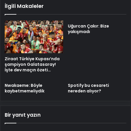
İlgili Makaleler
Uğurcan Çakır: Bize
yakışmadı
Ziraat Türkiye Kupası’nda
şampiyon Galatasaray!
İşte dev maçın özeti…
Nwakaeme: Böyle
Spotify bu cesareti
kaybetmemeliydik
nereden alıyor?
Bir yanıt yazın