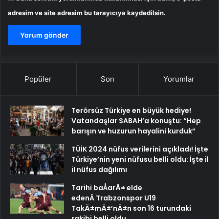
adresim ve site adresim bu tarayıcıya kaydedilsin.
Popüler
Son
Yorumlar
Terörsüz Türkiye en büyük hediye!
Vatandaşlar SABAH’a konuştu: “Hep
barışın ve huzurun hayalini kurduk”
TÜİK 2024 nüfus verilerini açıkladı! İşte
Türkiye’nin yeni nüfusu belli oldu: İşte il
il nüfus dağılımı
Tarihi baÅarÄ± elde
edenÂ Trabzonspor U19
TakÄ±mÄ±’nÄ±n son 16 turundaki
rakibi belli oldu