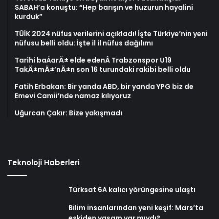
SABAH’a konuştu: “Hep barışın ve huzurun hayalini
kurduk”
TÜİK 2024 nüfus verilerini açıkladı! İşte Türkiye’nin yeni
nüfusu belli oldu: İşte il il nüfus dağılımı
Tarihi baÅarÄ± elde edenÂ Trabzonspor U19
TakÄ±mÄ±’nÄ±n son 16 turundaki rakibi belli oldu
Fatih Erbakan: Bir yanda ABD, bir yanda YPG biz de
Emevi Camii’nde namaz kılıyoruz
Uğurcan Çakır: Bize yakışmadı
Teknoloji Haberleri
Türksat 6A kalıcı yörüngesine ulaştı
Bilim insanlarından yeni keşif: Mars’ta
eskiden yaşam var mıydı?