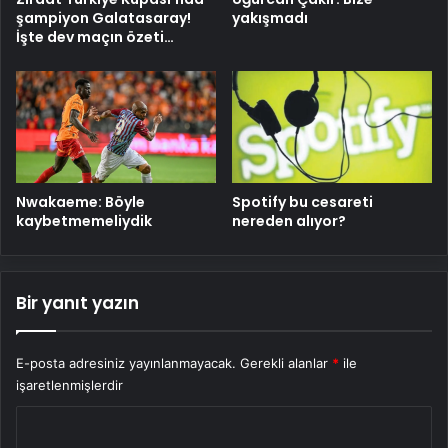
şampiyon Galatasaray!
yakışmadı
İşte dev maçın özeti…
Nwakaeme: Böyle
Spotify bu cesareti
kaybetmemeliydik
nereden alıyor?
Bir yanıt yazın
E-posta adresiniz yayınlanmayacak.
Gerekli alanlar
*
ile
işaretlenmişlerdir
Y