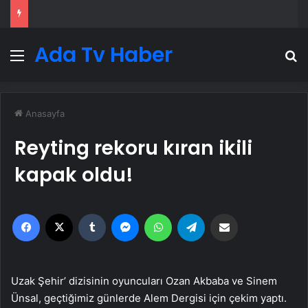
Ada Tv Haber
Menü
A
Anasayfa
Reyting rekoru kıran ikili
kapak oldu!
Facebook
X
Tumblr
Messenger
WhatsApp
Telegram
Email'den paylaş
Uzak Şehir’ dizisinin oyuncuları Ozan Akbaba ve Sinem
Ünsal, geçtiğimiz günlerde Alem Dergisi için çekim yaptı.