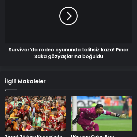
oyununda
talihsiz
kaza!
Pınar
Saka
gözyaşlarına
boğuldu
Survivor'da rodeo oyununda talihsiz kaza! Pınar
Saka gözyaşlarına boğuldu
İlgili Makaleler
Ziraat Türkiye Kupası’nda
Uğurcan Çakır: Bize