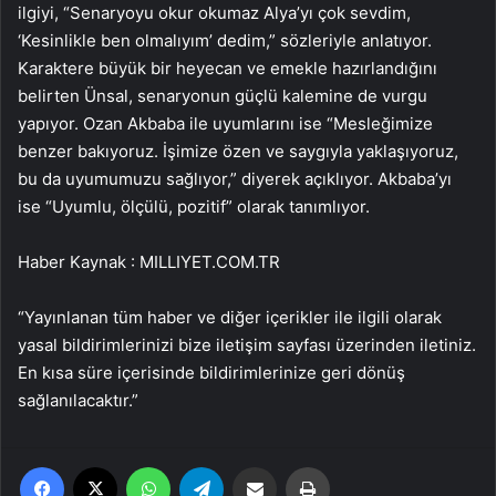
ilgiyi, “Senaryoyu okur okumaz Alya’yı çok sevdim,
‘Kesinlikle ben olmalıyım’ dedim,” sözleriyle anlatıyor.
Karaktere büyük bir heyecan ve emekle hazırlandığını
belirten Ünsal, senaryonun güçlü kalemine de vurgu
yapıyor. Ozan Akbaba ile uyumlarını ise “Mesleğimize
benzer bakıyoruz. İşimize özen ve saygıyla yaklaşıyoruz,
bu da uyumumuzu sağlıyor,” diyerek açıklıyor. Akbaba’yı
ise “Uyumlu, ölçülü, pozitif” olarak tanımlıyor.
Haber Kaynak : MILLIYET.COM.TR
“Yayınlanan tüm haber ve diğer içerikler ile ilgili olarak
yasal bildirimlerinizi bize iletişim sayfası üzerinden iletiniz.
En kısa süre içerisinde bildirimlerinize geri dönüş
sağlanılacaktır.”
Facebook
X
WhatsApp
Telegram
Email'den paylaş
Yaz