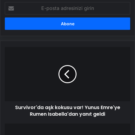
E-
posta
adresinizi
girin
Survivor'da
aşk
kokusu
var!
Yunus
Emre'ye
Rumen
Isabella'dan
yanıt
Survivor'da aşk kokusu var! Yunus Emre'ye
geldi
Rumen Isabella'dan yanıt geldi
Survivor'da
rodeo