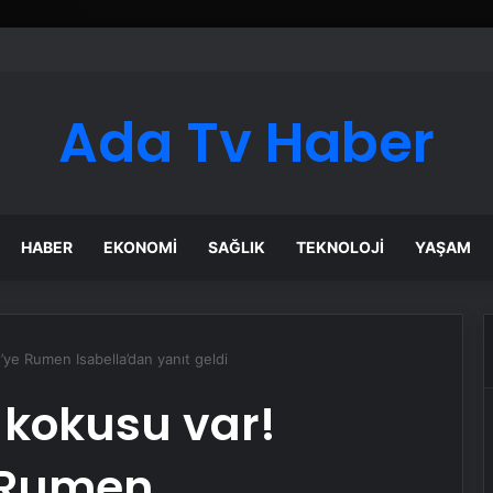
Ada Tv Haber
HABER
EKONOMI
SAĞLIK
TEKNOLOJI
YAŞAM
ye Rumen Isabella’dan yanıt geldi
 kokusu var!
 Rumen