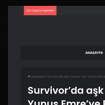
Son Dakika Haberleri
ANASAYFA
Anasayfa
/
Survivor’da aşk kokusu var! Yunus Emre’
Survivor’da aşk
Yunus Emre’ye