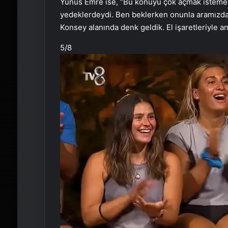
Yunus Emre ise, “Bu konuyu çok açmak istemez
yedeklerdeydi. Ben beklerken onunla aramızda 
Konsey alanında denk geldik. El işaretleriyle an
5
/8