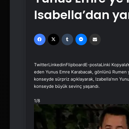
Isabella’dan yan
Facebook
X
Tumblr
Messenger
Email'den paylaş
Twitter
Linkedin
Flipboard
E-posta
Linki Kopyala
Y
eden Yunus Emre Karabacak, gönlünü Rumen yarı
konseyde sürpriz açıklayarak, Izabella’nın Yun
konseyde büyük sevinç yaşandı.
1
/8