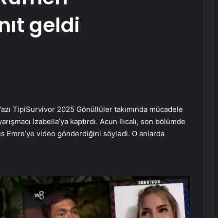
ıt geldi
azı Tipi
Survivor 2025 Gönüllüler takımında mücadele
şmacı Izabella’ya kaptırdı. Acun Ilıcalı, son bölümde
us Emre’ye video gönderdiğini söyledi. O anlarda