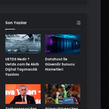
Son Yazılar
UETDS Nedir ?
Datahost İle
Uetds.com İle Akıllı
Güvenilir Sunucu
Dijital Taşımacılık
Hizmetleri
Yazılımı
Trabzonspor’dan
Günay Güvenç’ten