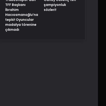
TFF Başkanı
şampiyonluk
İbrahim
sözleri!
Hacıosmanoğlu’na
tepki! Oyuncular
madalya törenine
çıkmadı