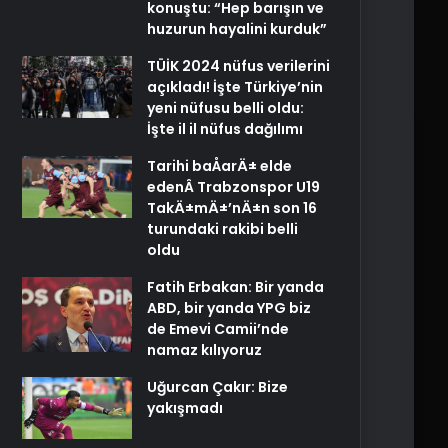
konuştu: “Hep barışın ve
huzurun hayalini kurduk”
TÜİK 2024 nüfus verilerini
açıkladı! İşte Türkiye’nin
yeni nüfusu belli oldu:
İşte il il nüfus dağılımı
Tarihi baÅarÄ± elde
edenÂ Trabzonspor U19
TakÄ±mÄ±’nÄ±n son 16
turundaki rakibi belli
oldu
Fatih Erbakan: Bir yanda
ABD, bir yanda YPG biz
de Emevi Camii’nde
namaz kılıyoruz
Uğurcan Çakır: Bize
yakışmadı