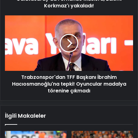
Korkmaz'ı yakaladı!
Trabzonspor'dan
TFF
Başkanı
İbrahim
Hacıosmanoğlu'na
tepki!
Oyuncular
madalya
törenine
Trabzonspor'dan TFF Başkanı İbrahim
çıkmadı
Hacıosmanoğlu'na tepki! Oyuncular madalya
törenine çıkmadı
İlgili Makaleler