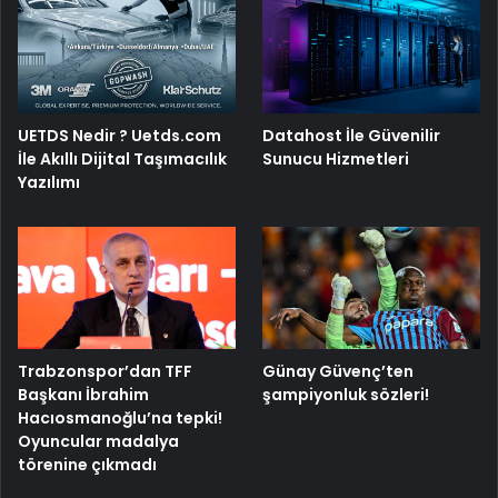
UETDS Nedir ? Uetds.com
Datahost İle Güvenilir
İle Akıllı Dijital Taşımacılık
Sunucu Hizmetleri
Yazılımı
Trabzonspor’dan TFF
Günay Güvenç’ten
Başkanı İbrahim
şampiyonluk sözleri!
Hacıosmanoğlu’na tepki!
Oyuncular madalya
törenine çıkmadı