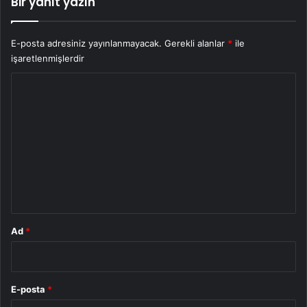
Bir yanıt yazın
E-posta adresiniz yayınlanmayacak.
Gerekli alanlar
*
ile
işaretlenmişlerdir
Y
o
r
u
m
*
Ad
*
E-posta
*