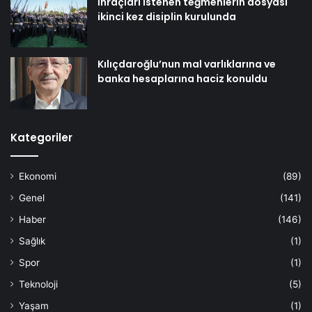
İhraçları istenen teğmenlerin dosyası
ikinci kez disiplin kurulunda
Kılıçdaroğlu’nun mal varlıklarına ve
banka hesaplarına haciz konuldu
Kategoriler
Ekonomi
(89)
Genel
(141)
Haber
(146)
Sağlık
(1)
Spor
(1)
Teknoloji
(5)
Yaşam
(1)