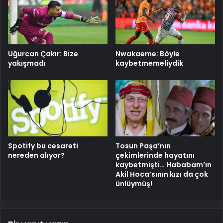
Uğurcan Çakır: Bize
Nwakaeme: Böyle
yakışmadı
kaybetmemeliydik
Spotify bu cesareti
Tosun Paşa’nın
nereden alıyor?
çekimlerinde hayatını
kaybetmişti… Hababam’ın
Akil Hoca’sının kızı da çok
ünlüymüş!