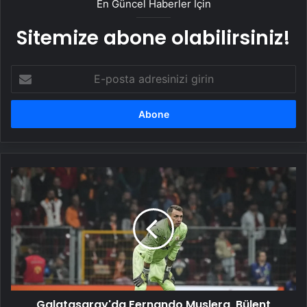
En Güncel Haberler İçin
Sitemize abone olabilirsiniz!
E-
posta
adresinizi
girin
Galatasaray'da
Fernando
Muslera,
Bülent
Korkmaz'ı
yakaladı!
Galatasaray'da Fernando Muslera, Bülent