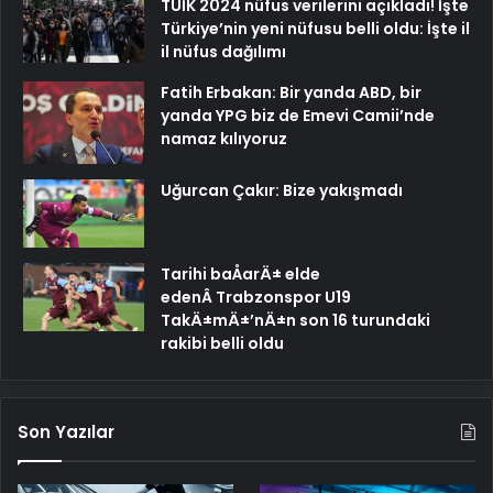
TÜİK 2024 nüfus verilerini açıkladı! İşte
Türkiye’nin yeni nüfusu belli oldu: İşte il
il nüfus dağılımı
Fatih Erbakan: Bir yanda ABD, bir
yanda YPG biz de Emevi Camii’nde
namaz kılıyoruz
Uğurcan Çakır: Bize yakışmadı
Tarihi baÅarÄ± elde
edenÂ Trabzonspor U19
TakÄ±mÄ±’nÄ±n son 16 turundaki
rakibi belli oldu
Son Yazılar