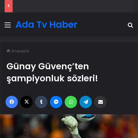
Ada Tv Haber
Menü
A
Anasayfa
Günay Güvenç’ten
şampiyonluk sözleri!
Facebook
X
Tumblr
Messenger
WhatsApp
Telegram
Email'den paylaş