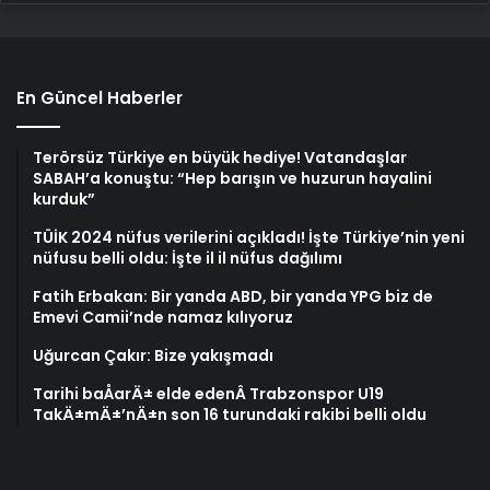
En Güncel Haberler
Terörsüz Türkiye en büyük hediye! Vatandaşlar
SABAH’a konuştu: “Hep barışın ve huzurun hayalini
kurduk”
TÜİK 2024 nüfus verilerini açıkladı! İşte Türkiye’nin yeni
nüfusu belli oldu: İşte il il nüfus dağılımı
Fatih Erbakan: Bir yanda ABD, bir yanda YPG biz de
Emevi Camii’nde namaz kılıyoruz
Uğurcan Çakır: Bize yakışmadı
Tarihi baÅarÄ± elde edenÂ Trabzonspor U19
TakÄ±mÄ±’nÄ±n son 16 turundaki rakibi belli oldu