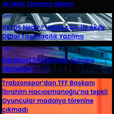
ve Web Tasarım Ajansı
Genel
UETDS Nedir ? Uetds.com İle Akıllı
Dijital Taşımacılık Yazılımı
Genel
Datahost İle Güvenilir Sunucu
Hizmetleri
Trabzonspor’dan TFF Başkanı
İbrahim Hacıosmanoğlu’na tepki!
Oyuncular madalya törenine
çıkmadı