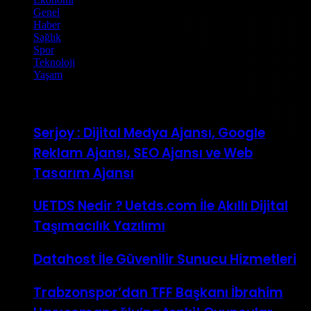
Genel
(141)
Haber
(146)
Sağlık
(1)
Spor
(1)
Teknoloji
(5)
Yaşam
(1)
Rastgele Haberler
Serjoy : Dijital Medya Ajansı, Google
Reklam Ajansı, SEO Ajansı ve Web
Tasarım Ajansı
UETDS Nedir ? Uetds.com İle Akıllı Dijital
Taşımacılık Yazılımı
Datahost İle Güvenilir Sunucu Hizmetleri
Trabzonspor’dan TFF Başkanı İbrahim