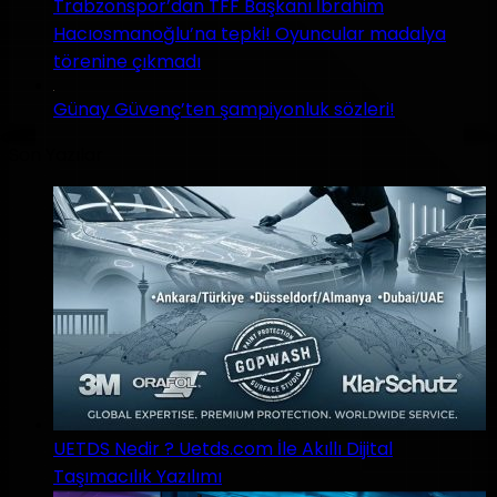
Trabzonspor’dan TFF Başkanı İbrahim
Hacıosmanoğlu’na tepki! Oyuncular madalya
törenine çıkmadı
Günay Güvenç’ten şampiyonluk sözleri!
Son Yazılar
UETDS Nedir ? Uetds.com İle Akıllı Dijital
Taşımacılık Yazılımı