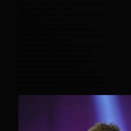
Bu soruya Kültür Turizm, Ulaştırma ve Altyapı
bakanlıkları da yanıt vermeli!
Diğer teknoloji devleri Türkiye’de temsilcilik
açarken Spotify neden açmadı?
Arada kaynadılar mı, unutuldular mı?
Kültür ve Turizm Bakan Yardımcısı Batuhan
Mumcu, Spotify’ın vergisel yükümlülüklerini
yerine getirmediğini açıkladı.
Ticaret Bakanlığı’na kayıtlı bir tüzel kişilik olarak
faaliyet gösteren bir küresel şirket vergi
yükümlülüklerini nasıl yerine getirmez?
Mumcu’nun paylaştığı bilgi hatalı mı? Hatalı
değilse bu daha büyük skandal!
Bu zamana kadar neredeydiniz? Sanatçılar
seslerini yükseltmese, medya konuyu gündeme
taşımasa Spotify vergisiz, temsilcisiz çalışmaya
devam mı edecekti?