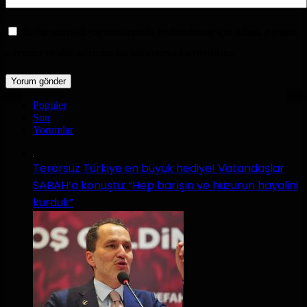
Daha sonraki yorumlarımda kullanılması için adım, e-posta
adresim ve site adresim bu tarayıcıya kaydedilsin.
Popüler
Son
Yorumlar
Terörsüz Türkiye en büyük hediye! Vatandaşlar
SABAH’a konuştu: “Hep barışın ve huzurun hayalini
kurduk”