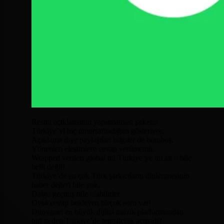
Resmi açıklamanın yapılmaması şirketin
Türkiye’yi hiç umursamadığını gösteriyor.
Açıklama diye paylaşılan bilgiler de bomboş.
Yönetilen eleştirilere cevap verilmemiş.
Wrapped verileri global mi Türkiye’ye mi ait o bile
belli değil!
Türkiye’de en çok Türk şarkıcıların dinlenmesinin
haber değeri bile yok.
Dalga geçmiş bile olabilirler.
Oysa cevap bekleyen birçok soru var!
Dünyanın en büyük dijital müzik platformundan
biri neden Türkiye’de temsilcilik açmadı?