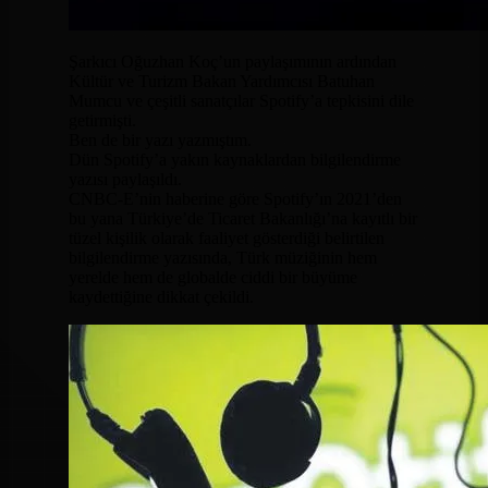
Şarkıcı Oğuzhan Koç’un paylaşımının ardından
Kültür ve Turizm Bakan Yardımcısı Batuhan
Mumcu ve çeşitli sanatçılar Spotify’a tepkisini dile
getirmişti.
Ben de bir yazı yazmıştım.
Dün Spotify’a yakın kaynaklardan bilgilendirme
yazısı paylaşıldı.
CNBC-E’nin haberine göre Spotify’ın 2021’den
bu yana Türkiye’de Ticaret Bakanlığı’na kayıtlı bir
tüzel kişilik olarak faaliyet gösterdiği belirtilen
bilgilendirme yazısında, Türk müziğinin hem
yerelde hem de globalde ciddi bir büyüme
kaydettiğine dikkat çekildi.