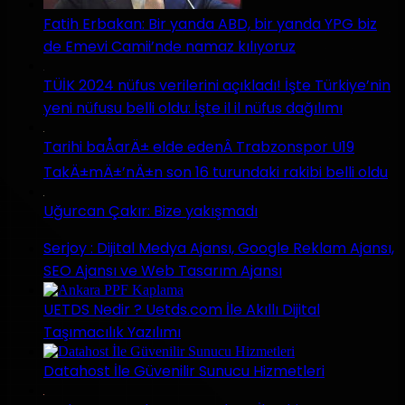
Fatih Erbakan: Bir yanda ABD, bir yanda YPG biz
de Emevi Camii’nde namaz kılıyoruz
TÜİK 2024 nüfus verilerini açıkladı! İşte Türkiye’nin
yeni nüfusu belli oldu: İşte il il nüfus dağılımı
Tarihi baÅarÄ± elde edenÂ Trabzonspor U19
TakÄ±mÄ±’nÄ±n son 16 turundaki rakibi belli oldu
Uğurcan Çakır: Bize yakışmadı
Serjoy : Dijital Medya Ajansı, Google Reklam Ajansı,
SEO Ajansı ve Web Tasarım Ajansı
UETDS Nedir ? Uetds.com İle Akıllı Dijital
Taşımacılık Yazılımı
Datahost İle Güvenilir Sunucu Hizmetleri