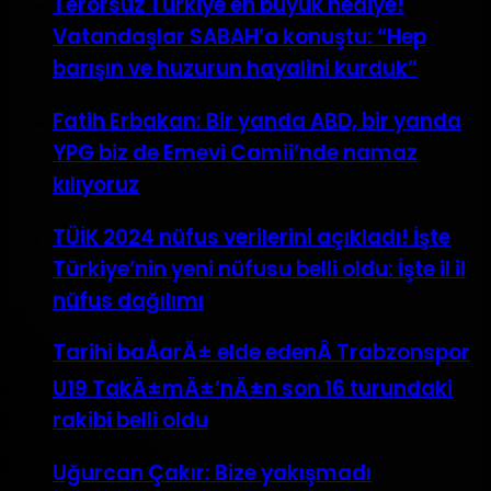
Terörsüz Türkiye en büyük hediye!
Vatandaşlar SABAH’a konuştu: “Hep
barışın ve huzurun hayalini kurduk”
Fatih Erbakan: Bir yanda ABD, bir yanda
YPG biz de Emevi Camii’nde namaz
kılıyoruz
TÜİK 2024 nüfus verilerini açıkladı! İşte
Türkiye’nin yeni nüfusu belli oldu: İşte il il
nüfus dağılımı
Tarihi baÅarÄ± elde edenÂ Trabzonspor
U19 TakÄ±mÄ±’nÄ±n son 16 turundaki
rakibi belli oldu
Uğurcan Çakır: Bize yakışmadı