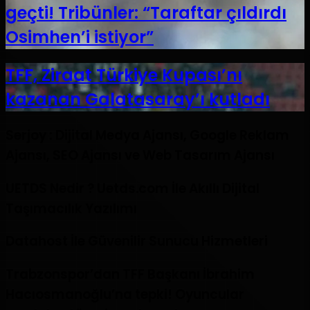
geçti! Tribünler: “Taraftar çıldırdı
Osimhen’i istiyor”
TFF, Ziraat Türkiye Kupası’nı
kazanan Galatasaray’ı kutladı
Serjoy : Dijital Medya Ajansı, Google Reklam
Ajansı, SEO Ajansı ve Web Tasarım Ajansı
UETDS Nedir ? Uetds.com İle Akıllı Dijital
Taşımacılık Yazılımı
Datahost İle Güvenilir Sunucu Hizmetleri
Trabzonspor’dan TFF Başkanı İbrahim
Hacıosmanoğlu’na tepki! Oyuncular