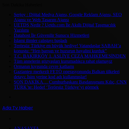
Son Dakika Haberleri
Serjoy : Dijital Medya Ajansı, Google Reklam Ajansı, SEO
Ajansı ve Web Tasarım Ajansı
UETDS Nedir ? Uetds.com İle Akıllı Dijital Taşımacılık
Yazılımı
Datahost İle Güvenilir Sunucu Hizmetleri
İslami ilimler çalıştayı başladı
Terörsüz Türkiye en büyük hediye! Vatandaşlar SABAH’a
konuştu: “Hep barışın ve huzurun hayalini kurduk”
T.C. BAKIRKÖY 1. ASLİYE CEZA MAHKEMESİNDEN
Tüm annelerin gözyaşları kurumadıkça rahat olamayız
Ormanın kıyısında çevre katliamı
Gaziantep merkezli FETÖ operasyonunda Balkan ülkeleri
detayı: İsim yerine kod adı kullanmışlar!
SON DAKİKA… Cumhurbaşkanı Başdanışmanı Kılıç, CNN
TÜRK’te: Hedef ‘Terörsüz Türkiye’yi görmek
Menü
Ada Tv Haber
Arama
ANASAYFA