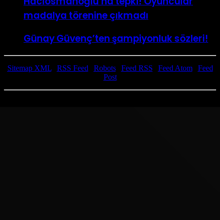
Hacıosmanoğlu’na tepki! Oyuncular
madalya törenine çıkmadı
Günay Güvenç’ten şampiyonluk sözleri!
Sitemap XML
|
RSS Feed
|
Robots
|
Feed RSS
|
Feed Atom
|
Feed
Post
Copyright © 2024 Tüm Telif Hakları Saklıdır.
Başa
dön
tuşu