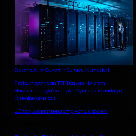
Datahost İle Güvenilir Sunucu Hizmetleri
Trabzonspor’dan TFF Başkanı İbrahim
Hacıosmanoğlu’na tepki! Oyuncular madalya
törenine çıkmadı
Günay Güvenç’ten şampiyonluk sözleri!
En Güncel Haberler