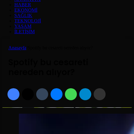
HABER
EKONOMI
SAĞLIK
TEKNOLOJI
YAŞAM
İLETIŞIM
Anasayfa
/
Spotify bu cesareti nereden alıyor?
Spotify bu cesareti
nereden alıyor?
Facebook
X
Tumblr
Messenger
WhatsApp
Telegram
Email'den paylaş