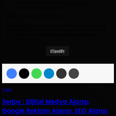
Hayırdır Spotify, yürek mi yedin? Bu gücü,
cesareti nereden buluyorsun?
Haber Kaynak : SABAH.COM.TR
“Yayınlanan tüm haber ve diğer içerikler ile ilgili olarak yasal
bildirimlerinizi bize iletişim sayfası üzerinden iletiniz. En kısa
süre içerisinde bildirimlerinize geri dönüş sağlanılacaktır.”
Spotify
Facebook
X
WhatsApp
Telegram
Email'den paylaş
Yaz
Genel
Serjoy : Dijital Medya Ajansı,
Google Reklam Ajansı, SEO Ajansı