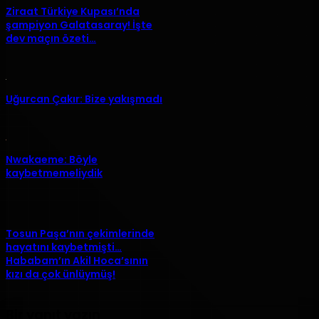
Ziraat Türkiye Kupası’nda
şampiyon Galatasaray! İşte
dev maçın özeti…
Uğurcan Çakır: Bize yakışmadı
Nwakaeme: Böyle
kaybetmemeliydik
Tosun Paşa’nın çekimlerinde
hayatını kaybetmişti…
Hababam’ın Akil Hoca’sının
kızı da çok ünlüymüş!
Bir yanıt yazın