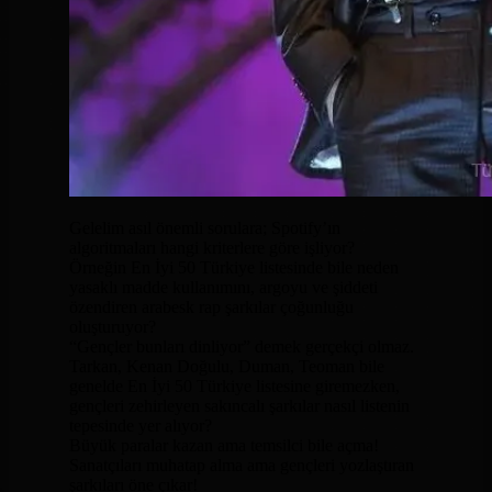
Gelelim asıl önemli sorulara; Spotify’ın
algoritmaları hangi kriterlere göre işliyor?
Örneğin En İyi 50 Türkiye listesinde bile neden
yasaklı madde kullanımını, argoyu ve şiddeti
özendiren arabesk rap şarkılar çoğunluğu
oluşturuyor?
“Gençler bunları dinliyor” demek gerçekçi olmaz.
Tarkan, Kenan Doğulu, Duman, Teoman bile
genelde En İyi 50 Türkiye listesine giremezken,
gençleri zehirleyen sakıncalı şarkılar nasıl listenin
tepesinde yer alıyor?
Büyük paralar kazan ama temsilci bile açma!
Sanatçıları muhatap alma ama gençleri yozlaştıran
şarkıları öne çıkar!