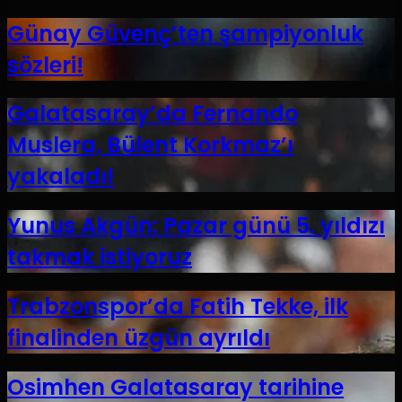
Günay Güvenç’ten şampiyonluk
sözleri!
Galatasaray’da Fernando
Muslera, Bülent Korkmaz’ı
yakaladı!
Yunus Akgün: Pazar günü 5. yıldızı
takmak istiyoruz
Trabzonspor’da Fatih Tekke, ilk
finalinden üzgün ayrıldı
Osimhen Galatasaray tarihine