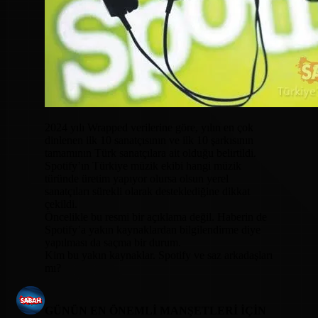
2024 yılı Wrapped verilerine göre, yılın en çok
dinlenen ilk 10 sanatçısının ve ilk 10 şarkısının
tamamının Türk sanatçılara ait olduğu belirtildi.
Spotify’ın Türkiye müzik ekibi hangi müzik
türünde üretim yapıyor olursa olsun yerel
sanatçıları sürekli olarak desteklediğine dikkat
çekildi.
Öncelikle bu resmi bir açıklama değil. Haberin de
Spotify’a yakın kaynaklardan bilgilendirme diye
yapılması da saçma bir durum.
Kim bu yakın kaynaklar. Spotify ve saz arkadaşları
mı?
GÜNÜN EN ÖNEMLİ MANŞETLERİ İÇİN