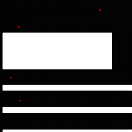
E-posta adresiniz yayınlanmayacak.
Gerekli alanlar
*
ile
işaretlenmişlerdir
Yorum
*
Ad
*
E-posta
*
İnternet sitesi