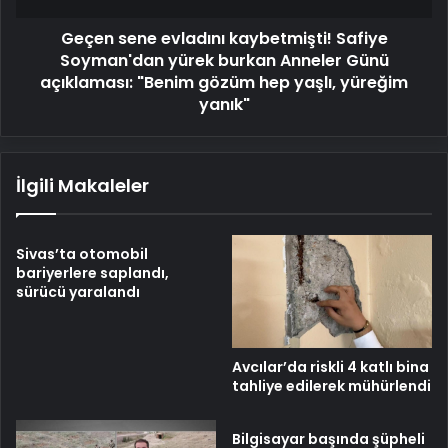
Anneler
Geçen sene evladını kaybetmişti! Safiye
Günü
açıklaması:
Soyman'dan yürek burkan Anneler Günü
"Benim
açıklaması: "Benim gözüm hep yaşlı, yüreğim
gözüm
yanık"
hep
yaşlı,
yüreğim
İlgili Makaleler
yanık"
Sivas’ta otomobil
bariyerlere saplandı,
sürücü yaralandı
Avcılar’da riskli 4 katlı bina
tahliye edilerek mühürlendi
Bilgisayar başında şüpheli