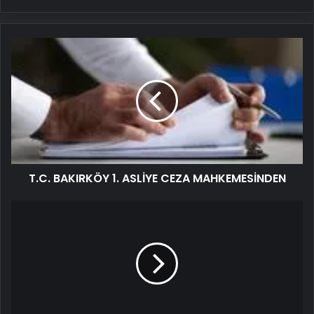
T.C.
BAKIRKÖY
1.
ASLİYE
CEZA
MAHKEMESİNDEN
T.C. BAKIRKÖY 1. ASLİYE CEZA MAHKEMESİNDEN
Geçen
sene
evladını
kaybetmişti!
Safiye
Soyman'dan
yürek
burkan