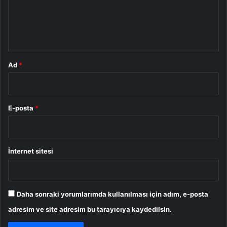
u
m
*
Ad
*
E-posta
*
İnternet sitesi
Daha sonraki yorumlarımda kullanılması için adım, e-posta
adresim ve site adresim bu tarayıcıya kaydedilsin.