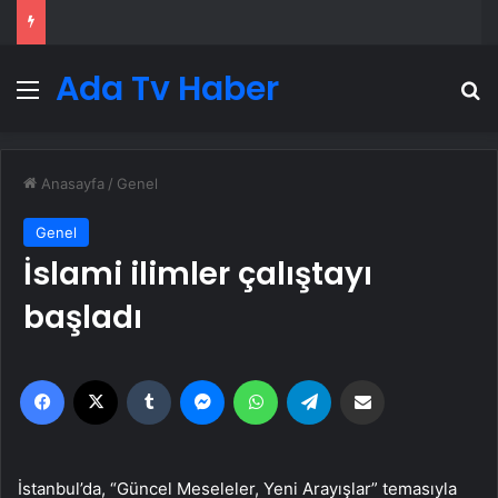
Ada Tv Haber
Menü
A
Anasayfa
/
Genel
Genel
İslami ilimler çalıştayı
başladı
Facebook
X
Tumblr
Messenger
WhatsApp
Telegram
Email'den paylaş
İstanbul’da, “Güncel Meseleler, Yeni Arayışlar” temasıyla