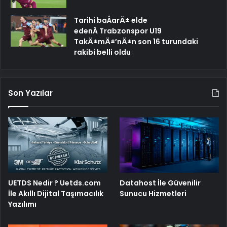
Tarihi baÅarÄ± elde
edenÂ Trabzonspor U19
TakÄ±mÄ±’nÄ±n son 16 turundaki
rakibi belli oldu
Son Yazılar
UETDS Nedir ? Uetds.com
Datahost İle Güvenilir
İle Akıllı Dijital Taşımacılık
Sunucu Hizmetleri
Yazılımı