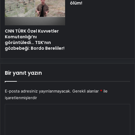
ölüm!
CNN TÜRK Özel Kuvvetler
Komutanlığı’nı
görüntüledi… TSK’nın
gözbebeği: Bordo Bereliler!
Bir yanıt yazın
E-posta adresiniz yayınlanmayacak.
Gerekli alanlar
*
ile
işaretlenmişlerdir
Y
o
r