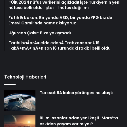
TÜİK 2024 nüfus verilerini açıkladı! İşte Türkiye’nin yeni
nüfusu belli oldu: İşte il il nüfus dağılımı
Fatih Erbakan: Bir yanda ABD, bir yanda YPG biz de
Emevi Camii’nde namaz kılıyoruz
Uğurcan Çakır: Bize yakışmadı
Tarihi baÅarÄ± elde edenÂ Trabzonspor U19
TakÄ±mÄ±’nÄ±n son 16 turundaki rakibi belli oldu
Teknoloji Haberleri
Türksat 6A kalıcı yörüngesine ulaştı
Bilim insanlarından yeni keşif: Mars’ta
eskiden yaşam var mıydı?