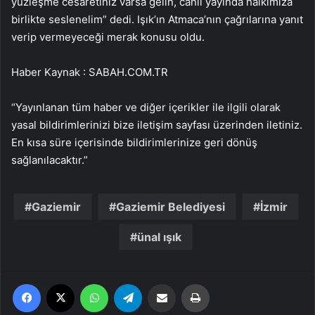
yüzleşme cesaretiniz varsa gelin, canlı yayında halkımıza
birlikte seslenelim” dedi. Işık’ın Atmaca’nın çağrılarına yanıt
verip vermeyeceği merak konusu oldu.
Haber Kaynak : SABAH.COM.TR
“Yayınlanan tüm haber ve diğer içerikler ile ilgili olarak
yasal bildirimlerinizi bize iletişim sayfası üzerinden iletiniz.
En kısa süre içerisinde bildirimlerinize geri dönüş
sağlanılacaktır.”
Gaziemir
Gaziemir Belediyesi
İzmir
ünal ışık
Facebook
X
WhatsApp
Telegram
Email'den paylaş
Yaz