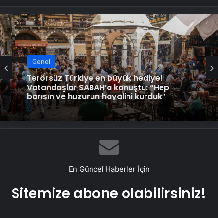
Genel
T.C. BAKIRKÖY 1. ASLİYE CEZA
MAHKEMESİNDEN
En Güncel Haberler İçin
Sitemize abone olabilirsiniz!
E-