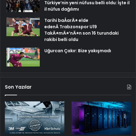
Türkiye’nin yeni nüfusu belli oldu: İşte il
il nüfus dağılımı
Tarihi baÅarÄ± elde
edenÂ Trabzonspor U19
TakÄ±mÄ±’nÄ±n son 16 turundaki
rakibi belli oldu
Uğurcan Çakır: Bize yakışmadı
Son Yazılar