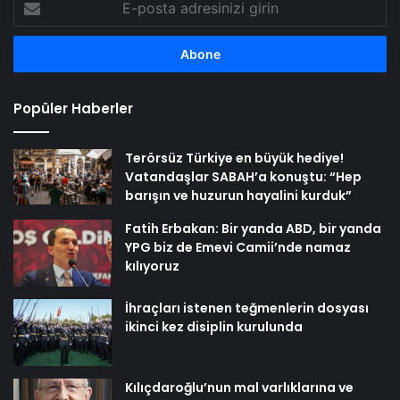
posta
adresinizi
girin
Popüler Haberler
Terörsüz Türkiye en büyük hediye!
Vatandaşlar SABAH’a konuştu: “Hep
barışın ve huzurun hayalini kurduk”
Fatih Erbakan: Bir yanda ABD, bir yanda
YPG biz de Emevi Camii’nde namaz
kılıyoruz
İhraçları istenen teğmenlerin dosyası
ikinci kez disiplin kurulunda
Kılıçdaroğlu’nun mal varlıklarına ve