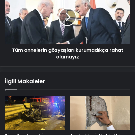
gözyaşları
kurumadıkça
rahat
olamayız
Tüm annelerin gözyaşları kurumadıkça rahat
olamayız
İlgili Makaleler