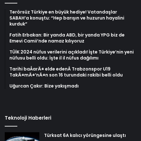
Terörsüz Türkiye en büyük hediye! Vatandaşlar
SABAH’a konuştu: “Hep barışın ve huzurun hayalini
kurduk”
Fatih Erbakan: Bir yanda ABD, bir yanda YPG biz de
Emevi Camii’nde namaz kılıyoruz
TÜİK 2024 nüfus verilerini açıkladı! İşte Türkiye’nin yeni
nüfusu belli oldu: İşte il il nüfus dağılımı
Tarihi baÅarÄ± elde edenÂ Trabzonspor U19
TakÄ±mÄ±’nÄ±n son 16 turundaki rakibi belli oldu
Uğurcan Çakır: Bize yakışmadı
Teknoloji Haberleri
Türksat 6A kalıcı yörüngesine ulaştı