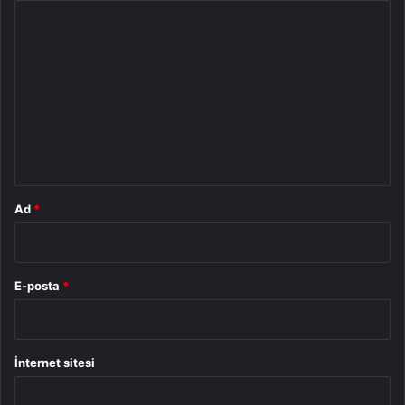
Y
o
r
u
m
*
Ad
*
E-posta
*
İnternet sitesi