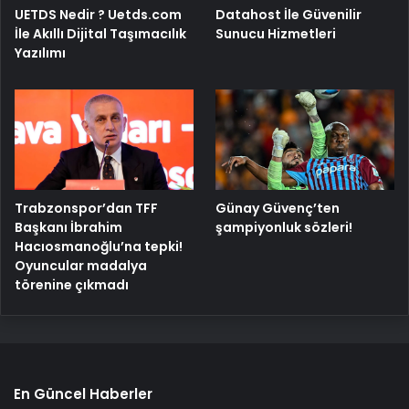
UETDS Nedir ? Uetds.com
Datahost İle Güvenilir
İle Akıllı Dijital Taşımacılık
Sunucu Hizmetleri
Yazılımı
Trabzonspor’dan TFF
Günay Güvenç’ten
Başkanı İbrahim
şampiyonluk sözleri!
Hacıosmanoğlu’na tepki!
Oyuncular madalya
törenine çıkmadı
En Güncel Haberler