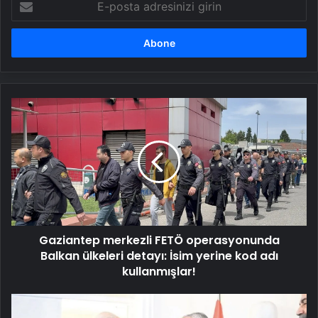
posta
adresinizi
girin
Gaziantep
merkezli
FETÖ
operasyonunda
Balkan
ülkeleri
detayı:
İsim
yerine
Gaziantep merkezli FETÖ operasyonunda
kod
adı
Balkan ülkeleri detayı: İsim yerine kod adı
kullanmışlar!
kullanmışlar!
Tüm
annelerin