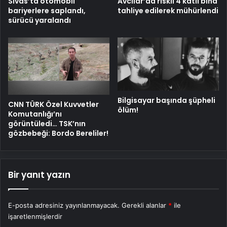
Sivas’ta otomobil
Avcılar’da riskli 4 katlı bina
bariyerlere saplandı,
tahliye edilerek mühürlendi
sürücü yaralandı
Bilgisayar başında şüpheli
CNN TÜRK Özel Kuvvetler
ölüm!
Komutanlığı’nı
görüntüledi… TSK’nın
gözbebeği: Bordo Bereliler!
Bir yanıt yazın
E-posta adresiniz yayınlanmayacak.
Gerekli alanlar
*
ile
işaretlenmişlerdir