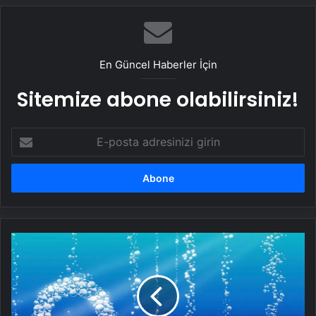
En Güncel Haberler İçin
Sitemize abone olabilirsiniz!
E-
posta
adresinizi
girin
Vücuttaki
oksijen
miktarı
nasıl
artırılır