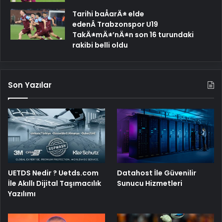
Tarihi baÅarÄ± elde
edenÂ Trabzonspor U19
TakÄ±mÄ±’nÄ±n son 16 turundaki
rakibi belli oldu
Son Yazılar
UETDS Nedir ? Uetds.com
Datahost İle Güvenilir
İle Akıllı Dijital Taşımacılık
Sunucu Hizmetleri
Yazılımı