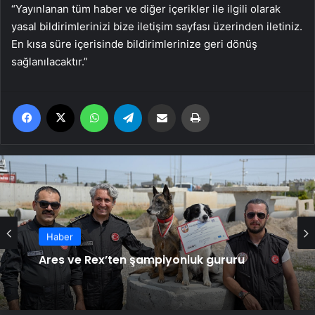
“Yayınlanan tüm haber ve diğer içerikler ile ilgili olarak
yasal bildirimlerinizi bize iletişim sayfası üzerinden iletiniz.
En kısa süre içerisinde bildirimlerinize geri dönüş
sağlanılacaktır.”
Facebook
X
WhatsApp
Telegram
Email'den paylaş
Yaz
Haber
Ares ve Rex’ten şampiyonluk gururu