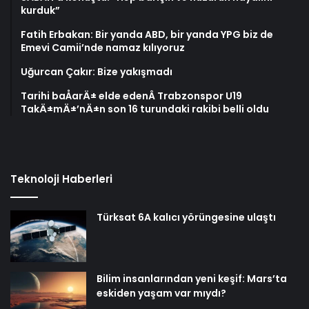
kurduk”
Fatih Erbakan: Bir yanda ABD, bir yanda YPG biz de
Emevi Camii’nde namaz kılıyoruz
Uğurcan Çakır: Bize yakışmadı
Tarihi baÅarÄ± elde edenÂ Trabzonspor U19
TakÄ±mÄ±’nÄ±n son 16 turundaki rakibi belli oldu
Teknoloji Haberleri
Türksat 6A kalıcı yörüngesine ulaştı
Bilim insanlarından yeni keşif: Mars’ta
eskiden yaşam var mıydı?