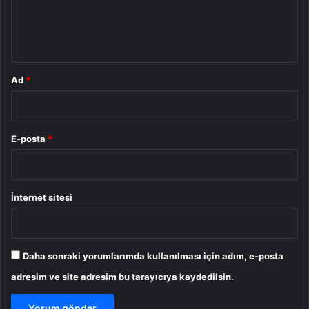
m
*
Ad
*
E-posta
*
İnternet sitesi
Daha sonraki yorumlarımda kullanılması için adım, e-posta
adresim ve site adresim bu tarayıcıya kaydedilsin.