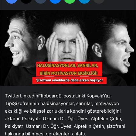
Twitter
Linkedin
Flipboard
E-posta
Linki Kopyala
Yazı
Tipi
Şizofreninin halüsinasyonlar, sanrılar, motivasyon
eksikliği ve bilişsel zorluklarla kendini gösterebildiğini
aktaran Psikiyatri Uzmanı Dr. Öğr. Üyesi Alptekin Çetin,
Psikiyatri Uzmanı Dr. Öğr. Üyesi Alptekin Çetin, şizofreni
hakkında bilinmesi gerekenleri anlattı.