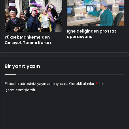
İğne deliğinden prostat
operasyonu
Yüksek Mahkeme’den
Cinsiyet Tanımı Kararı
Bir yanıt yazın
E-posta adresiniz yayınlanmayacak.
Gerekli alanlar
*
ile
işaretlenmişlerdir
Y
o
r
u