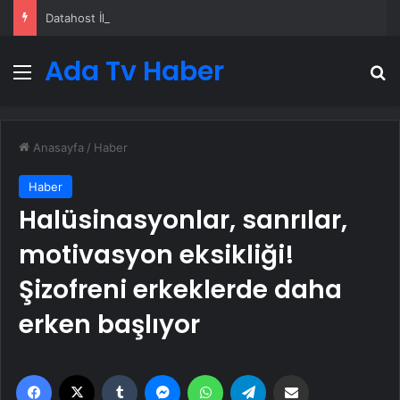
Datahost İle Güvenilir Sunucu Hizmetleri
Ada Tv Haber
Menü
A
Anasayfa
/
Haber
Haber
Halüsinasyonlar, sanrılar,
motivasyon eksikliği!
Şizofreni erkeklerde daha
erken başlıyor
Facebook
X
Tumblr
Messenger
WhatsApp
Telegram
Email'den paylaş