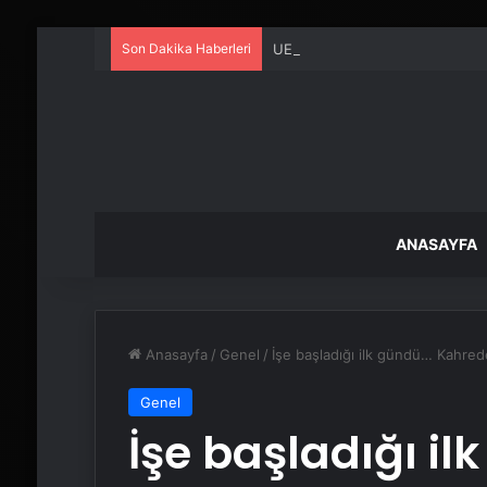
Son Dakika Haberleri
UETDS Nedir ? Uetds.com İle Akıll
ANASAYFA
Anasayfa
/
Genel
/
İşe başladığı ilk gündü… Kahre
Genel
İşe başladığı i