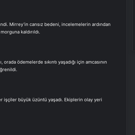
ndi. Mirrey’in cansız bedeni, incelemelerin ardından
morguna kaldırıldı.
ı, orada ödemelerde sıkıntı yaşadığı için amcasının
ğrenildi.
r işçiler büyük üzüntü yaşadı. Ekiplerin olay yeri
T.C. BAKIRKÖY 1. ASLİYE CEZA
MAHKEMESİNDEN
Tüm annelerin gözyaşları