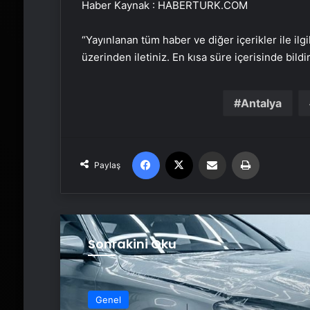
Haber Kaynak : HABERTURK.COM
“Yayınlanan tüm haber ve diğer içerikler ile ilgil
üzerinden iletiniz. En kısa süre içerisinde bildi
Antalya
Facebook
X
Email'den paylaş
Yaz
Paylaş
Sonrakini Oku
Genel