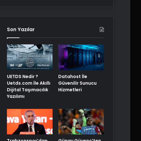
Son Yazılar
UETDS Nedir ?
Datahost İle
Uetds.com İle Akıllı
Güvenilir Sunucu
Dijital Taşımacılık
Hizmetleri
Yazılımı
Trabzonspor’dan
Günay Güvenç’ten