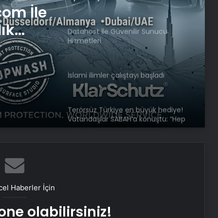
com İle
lık
Datahost İle Güvenilir Sunucu
Hizmetleri
İslami ilimler çalıştayı başladı
Terörsüz Türkiye en büyük hediye!
Vatandaşlar SABAH’a konuştu: “Hep
barışın ve huzurun hayalini kurduk”
T.C. BAKIRKÖY 1. ASLİYE CEZA
MAHKEMESİNDEN
el Haberler İçin
Tüm annelerin gözyaşları
kurumadıkça rahat olamayız
ne olabilirsiniz!