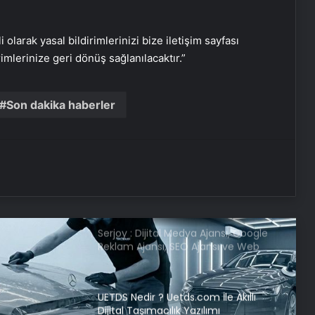
kurumadıkça rahat olamayız
i olarak yasal bildirimlerinizi bize iletişim sayfası
Ormanın kıyısında çevre katliamı
rimlerinize geri dönüş sağlanılacaktır.”
Gaziantep merkezli FETÖ
Son dakika haberler
operasyonunda Balkan ülkeleri
detayı: İsim yerine kod adı
kullanmışlar!
SON DAKİKA… Cumhurbaşkanı
Başdanışmanı Kılıç, CNN TÜRK’te:
Hedef ‘Terörsüz Türkiye’yi görmek
Serjoy : Dijital Medya Ajansı, Google
Reklam Ajansı, SEO Ajansı ve Web
Tasarım Ajansı
UETDS Nedir ? Uetds.com İle Akıllı
Dijital Taşımacılık Yazılımı