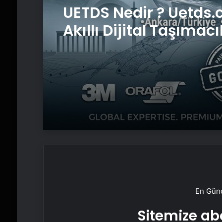
UETDS Nedir ? Uetds.
Akıllı Dijital Taşımacı
Yazılımı
En Günc
Sitemize abo