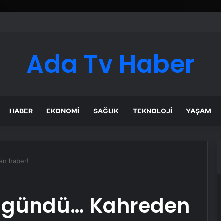
ı Dijital Taşımacılık Yazılımı
Ada Tv Haber
HABER
EKONOMI
SAĞLIK
TEKNOLOJI
YAŞAM
den haber!
lk gündü… Kahreden