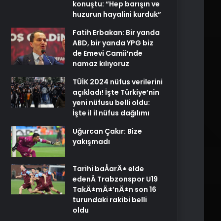
konuştu: “Hep barışın ve
huzurun hayalini kurduk”
Fatih Erbakan: Bir yanda
ABD, bir yanda YPG biz
de Emevi Camii’nde
namaz kılıyoruz
TÜİK 2024 nüfus verilerini
açıkladı! İşte Türkiye’nin
yeni nüfusu belli oldu:
İşte il il nüfus dağılımı
Uğurcan Çakır: Bize
yakışmadı
Tarihi baÅarÄ± elde
edenÂ Trabzonspor U19
TakÄ±mÄ±’nÄ±n son 16
turundaki rakibi belli
oldu