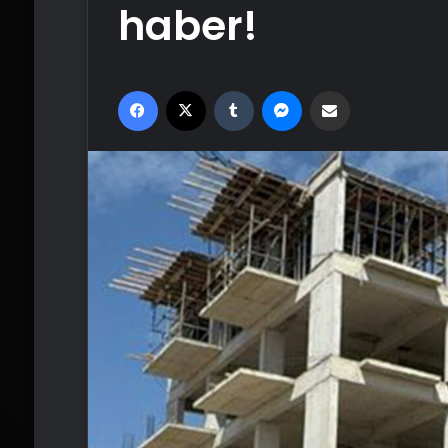
haber!
Facebook
X
Tumblr
Messenger
Email'den paylaş