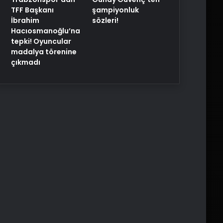
TFF Başkanı
şampiyonluk
İbrahim
sözleri!
Hacıosmanoğlu’na
tepki! Oyuncular
madalya törenine
çıkmadı