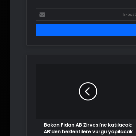
E-
posta
adresinizi
girin
Bakan
Fidan
AB
Zirvesi'ne
katılacak:
AB'den
beklentilere
vurgu
yapılacak
Bakan Fidan AB Zirvesi'ne katılacak:
AB'den beklentilere vurgu yapılacak