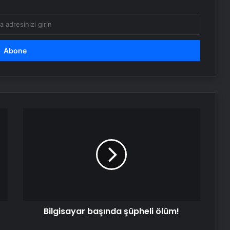
Ormanın kıyısında çevre katliamı
Gaziantep merkezli FETÖ
operasyonunda Balkan ülkeleri
detayı: İsim yerine kod adı
kullanmışlar!
SON DAKİKA… Cumhurbaşkanı
Bilgisayar
Başdanışmanı Kılıç, CNN TÜRK’te:
başında
Hedef ‘Terörsüz Türkiye’yi görmek
şüpheli
ölüm!
Serjoy : Dijital Medya Ajansı, Google
Reklam Ajansı, SEO Ajansı ve Web
Tasarım Ajansı
UETDS Nedir ? Uetds.com İle Akıllı
Bilgisayar başında şüpheli ölüm!
Dijital Taşımacılık Yazılımı