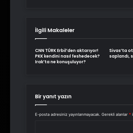
İlgili Makaleler
CNN TÜRK Erbil’den aktarıyor!
Sivas’ta o
PKK kendini nasıl feshedecek?
saplandı, 
Irak’ta ne konuşuluyor?
Bir yanıt yazın
E-posta adresiniz yayınlanmayacak.
Gerekli alanlar
*
i
Y