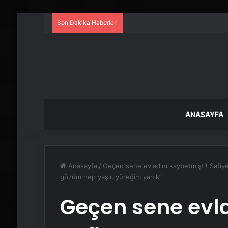
Son Dakika Haberleri
ANASAYFA
Anasayfa
/
Geçen sene evladını kaybetmişti! Safi
gözüm hep yaşlı, yüreğim yanık”
Geçen sene evla