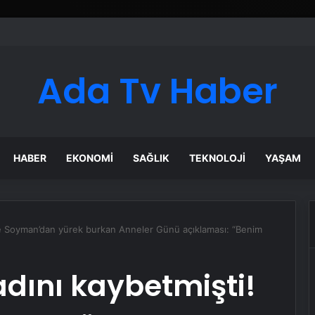
Ada Tv Haber
HABER
EKONOMI
SAĞLIK
TEKNOLOJI
YAŞAM
ye Soyman’dan yürek burkan Anneler Günü açıklaması: “Benim
dını kaybetmişti!