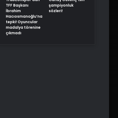
TFF Başkanı
şampiyonluk
İbrahim
sözleri!
Hacıosmanoğlu’na
tepki! Oyuncular
madalya törenine
çıkmadı