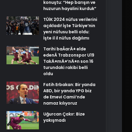
konuştu: “Hep barışın ve
huzurun hayalini kurduk”
TÜİK 2024 nüfus verilerini
açıkladı! İşte Türkiye’nin
yeni nüfusu belli oldu:
İşte il il nüfus dağılımı
Tarihi baÅarÄ± elde
edenÂ Trabzonspor U19
TakÄ±mÄ±’nÄ±n son 16
turundaki rakibi belli
oldu
Fatih Erbakan: Bir yanda
ABD, bir yanda YPG biz
de Emevi Camii’nde
namaz kılıyoruz
Uğurcan Çakır: Bize
yakışmadı