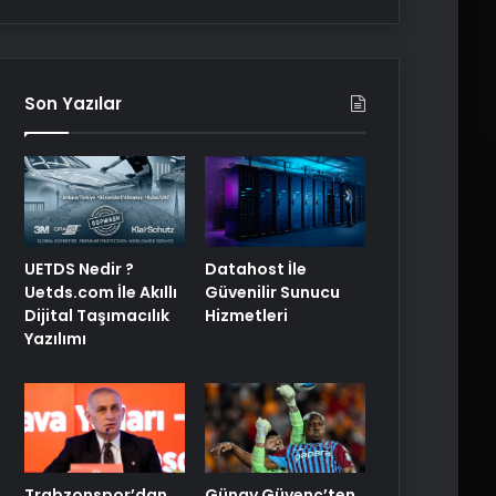
Son Yazılar
UETDS Nedir ?
Datahost İle
Uetds.com İle Akıllı
Güvenilir Sunucu
Dijital Taşımacılık
Hizmetleri
Yazılımı
Trabzonspor’dan
Günay Güvenç’ten