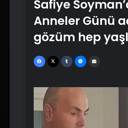
Safiye Soyman’
Anneler Günü a
gözüm hep yaşl
Facebook
X
Tumblr
Messenger
Email'den paylaş