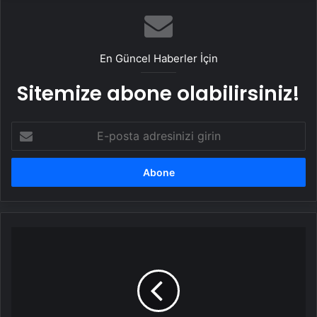
En Güncel Haberler İçin
Sitemize abone olabilirsiniz!
E-
posta
adresinizi
girin
Oğuzhan
Koç
patladı,
haklı
çıktı!
Spotify