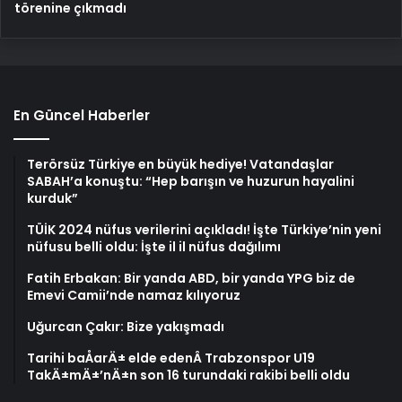
törenine çıkmadı
En Güncel Haberler
Terörsüz Türkiye en büyük hediye! Vatandaşlar
SABAH’a konuştu: “Hep barışın ve huzurun hayalini
kurduk”
TÜİK 2024 nüfus verilerini açıkladı! İşte Türkiye’nin yeni
nüfusu belli oldu: İşte il il nüfus dağılımı
Fatih Erbakan: Bir yanda ABD, bir yanda YPG biz de
Emevi Camii’nde namaz kılıyoruz
Uğurcan Çakır: Bize yakışmadı
Tarihi baÅarÄ± elde edenÂ Trabzonspor U19
TakÄ±mÄ±’nÄ±n son 16 turundaki rakibi belli oldu