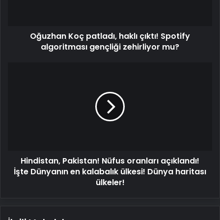
algoritması
gençliği
zehirliyor
Oğuzhan Koç patladı, haklı çıktı! Spotify
mu?
algoritması gençliği zehirliyor mu?
Hindistan,
Pakistan!
Nüfus
oranları
açıklandı!
İşte
Dünyanın
en
kalabalık
Hindistan, Pakistan! Nüfus oranları açıklandı!
ülkesi!
Dünya
İşte Dünyanın en kalabalık ülkesi! Dünya haritası
haritası
ülkeler!
ülkeler!