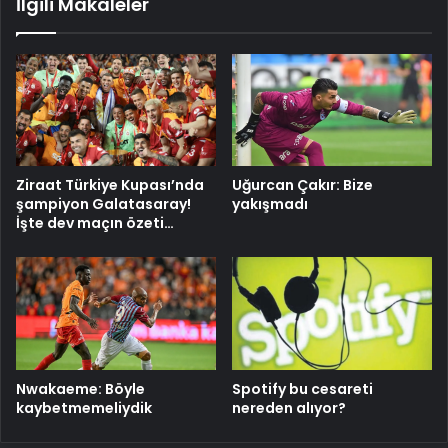
İlgili Makaleler
Ziraat Türkiye Kupası’nda
Uğurcan Çakır: Bize
şampiyon Galatasaray!
yakışmadı
İşte dev maçın özeti…
Nwakaeme: Böyle
Spotify bu cesareti
kaybetmemeliydik
nereden alıyor?