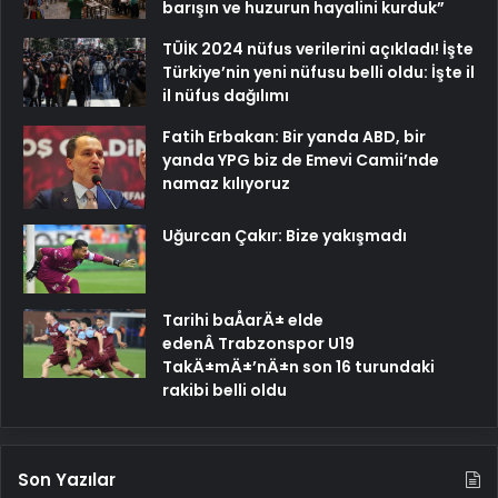
barışın ve huzurun hayalini kurduk”
TÜİK 2024 nüfus verilerini açıkladı! İşte
Türkiye’nin yeni nüfusu belli oldu: İşte il
il nüfus dağılımı
Fatih Erbakan: Bir yanda ABD, bir
yanda YPG biz de Emevi Camii’nde
namaz kılıyoruz
Uğurcan Çakır: Bize yakışmadı
Tarihi baÅarÄ± elde
edenÂ Trabzonspor U19
TakÄ±mÄ±’nÄ±n son 16 turundaki
rakibi belli oldu
Son Yazılar