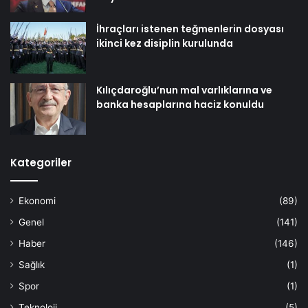
İhraçları istenen teğmenlerin dosyası
ikinci kez disiplin kurulunda
Kılıçdaroğlu’nun mal varlıklarına ve
banka hesaplarına haciz konuldu
Kategoriler
Ekonomi
(89)
Genel
(141)
Haber
(146)
Sağlık
(1)
Spor
(1)
Teknoloji
(5)