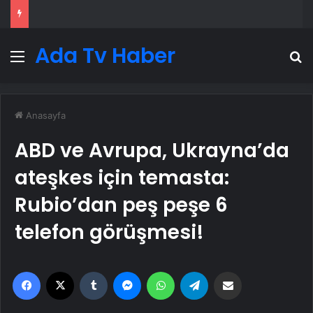
Ada Tv Haber
Menü
A
Anasayfa
ABD ve Avrupa, Ukrayna’da
ateşkes için temasta:
Rubio’dan peş peşe 6
telefon görüşmesi!
Facebook
X
Tumblr
Messenger
WhatsApp
Telegram
Email'den paylaş