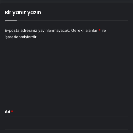
Bir yanıt yazın
E-posta adresiniz yayınlanmayacak.
Gerekli alanlar
*
ile
işaretlenmişlerdir
Y
o
r
u
m
*
Ad
*